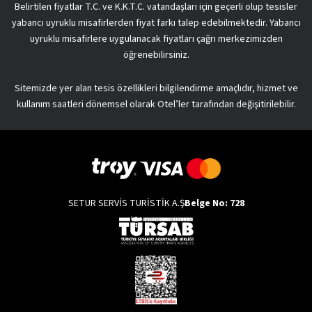
Belirtilen fiyatlar T.C. ve K.K.T.C. vatandaşları için geçerli olup tesisler
yabancı uyruklu misafirlerden fiyat farkı talep edebilmektedir. Yabancı
uyruklu misafirlere uygulanacak fiyatları çağrı merkezimizden
öğrenebilirsiniz.
Sitemizde yer alan tesis özellikleri bilgilendirme amaçlıdır, hizmet ve
kullanım saatleri dönemsel olarak Otel’ler tarafından değişitirilebilir.
SETUR SERVİS TURİSTİK A.Ş
Belge No: 728