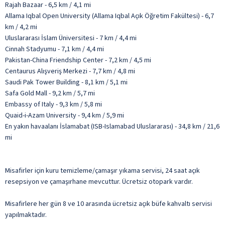
Rajah Bazaar - 6,5 km / 4,1 mi
Allama Iqbal Open University (Allama Iqbal Açık Öğretim Fakültesi) - 6,7
km / 4,2 mi
Uluslararası İslam Üniversitesi - 7 km / 4,4 mi
Cinnah Stadyumu - 7,1 km / 4,4 mi
Pakistan-China Friendship Center - 7,2 km / 4,5 mi
Centaurus Alışveriş Merkezi - 7,7 km / 4,8 mi
Saudi Pak Tower Building - 8,1 km / 5,1 mi
Safa Gold Mall - 9,2 km / 5,7 mi
Embassy of Italy - 9,3 km / 5,8 mi
Quaid-i-Azam University - 9,4 km / 5,9 mi
En yakın havaalanı İslamabat (ISB-Islamabad Uluslararası) - 34,8 km / 21,6
mi
Misafirler için kuru temizleme/çamaşır yıkama servisi, 24 saat açık
resepsiyon ve çamaşırhane mevcuttur. Ücretsiz otopark vardır.
Misafirlere her gün 8 ve 10 arasında ücretsiz açık büfe kahvaltı servisi
yapılmaktadır.