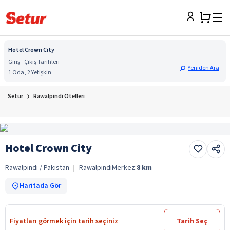
Hotel Crown City
Giriş - Çıkış Tarihleri
Yeniden Ara
1 Oda, 2 Yetişkin
Setur
Rawalpindi Otelleri
Hotel Crown City
Rawalpindi / Pakistan
|
Rawalpindi
Merkez:
8
km
Haritada Gör
Fiyatları görmek için tarih seçiniz
Tarih Seç