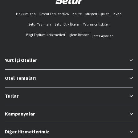
Hakkımızda
Resmi Tatiller 2026
Kalite
Müşteri İlişkileri
KVKK
Setur Yayınları
Setur Etik İlkeler
Yatırımcı İlişkileri
Bilgi Toplumu Hizmetleri
İşlem Rehberi
Çerez Ayarları
Yurt İçi Oteller
Otel Temaları
Turlar
Kampanyalar
Diğer Hizmetlerimiz