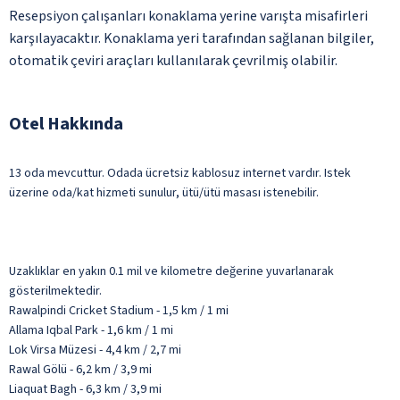
Resepsiyon çalışanları konaklama yerine varışta misafirleri
karşılayacaktır. Konaklama yeri tarafından sağlanan bilgiler,
otomatik çeviri araçları kullanılarak çevrilmiş olabilir.
Otel Hakkında
13 oda mevcuttur. Odada ücretsiz kablosuz internet vardır. Istek
üzerine oda/kat hizmeti sunulur, ütü/ütü masası istenebilir.
Uzaklıklar en yakın 0.1 mil ve kilometre değerine yuvarlanarak
gösterilmektedir.
Rawalpindi Cricket Stadium - 1,5 km / 1 mi
Allama Iqbal Park - 1,6 km / 1 mi
Lok Virsa Müzesi - 4,4 km / 2,7 mi
Rawal Gölü - 6,2 km / 3,9 mi
Liaquat Bagh - 6,3 km / 3,9 mi