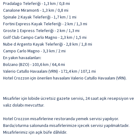
Pradalago Teleferiği - 1,3 km / 0,8 mi
Canalone Miramonti - 1,3 km / 0,8 mi
Spinale 2 Kayak Teleferiği - 1,7 km / 1 mi
Fortini Express Kayak Teleferiği - 2 km / 1,3 mi
Groste 1 Express Teleferiği - 2 km / 1,3 mi
Golf Club Campo Carlo Magno - 2,3 km / 1,5 mi
Nube d Argento Kayak Teleferiği - 2,8 km / 1,8 mi
Campo Carlo Magno - 3,3 km / 2 mi
En yakın havaalanları:
Bolzano (BZO) - 103,6 km / 64,4 mi
Valerio Catullo Havaalanı (VRN) - 172,4 km / 107,1 mi
Hotel Crozzon için önerilen havaalanı Valerio Catullo Havaalanı (VRN).
Misafirler için lobide ücretsiz gazete servisi, 24 saat açık resepsiyon ve
valiz dolabı mevcuttur.
Hotel Crozzon misafirlerine restoranda yemek servisi yapılıyor.
Barda/oturma salonunda misafirlerimize içecek servisi yapılmaktadır.
Misafirlerimiz için açık büfe dâhildir.