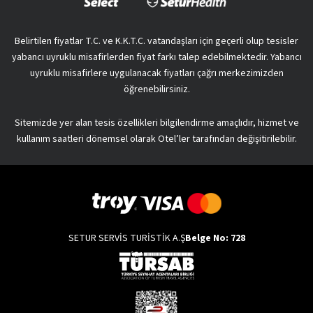
Belirtilen fiyatlar T.C. ve K.K.T.C. vatandaşları için geçerli olup tesisler
yabancı uyruklu misafirlerden fiyat farkı talep edebilmektedir. Yabancı
uyruklu misafirlere uygulanacak fiyatları çağrı merkezimizden
öğrenebilirsiniz.
Sitemizde yer alan tesis özellikleri bilgilendirme amaçlıdır, hizmet ve
kullanım saatleri dönemsel olarak Otel’ler tarafından değişitirilebilir.
SETUR SERVİS TURİSTİK A.Ş
Belge No: 728