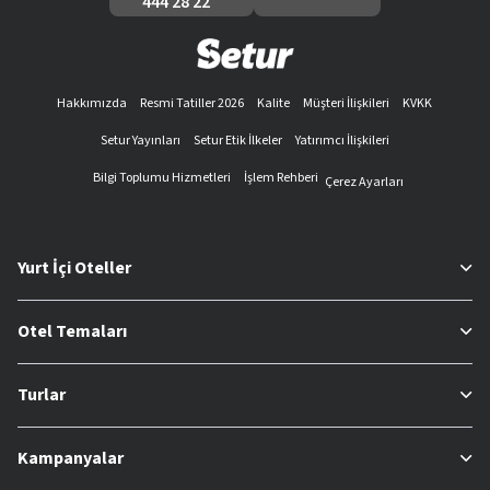
444 28 22
Hakkımızda
Resmi Tatiller 2026
Kalite
Müşteri İlişkileri
KVKK
Setur Yayınları
Setur Etik İlkeler
Yatırımcı İlişkileri
Bilgi Toplumu Hizmetleri
İşlem Rehberi
Çerez Ayarları
Yurt İçi Oteller
Otel Temaları
Turlar
Kampanyalar