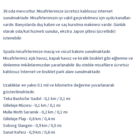
36 oda mevcuttur. Misafirlerimize ücretsiz kablosuz internet
sunulmaktadır. Misafirlerimizin iyi vakit geçirebilmesi için uydu kanalları
vardır. Banyolarda duş kabini ve saç kurutma makinesi vardır. Günlük
olarak oda/kat hizmeti sunulur, ekstra Japon şiltesi (ücretlidir)
istenebilir.
Spada misafirlerimize masaj ve vücut bakımı sunulmaktadır.
Misafirlerimiz açık havuz, kapalı havuz ve kiralık bisiklet gibi eğlenme ve
dinlenme imkânlarımızdan yararlanabilir. Bu otelde misafilere ücretsiz
kablosuz İnternet ve bisiklet park alanı sunulmaktadır.
Uzaklıklar en yakın 0.1 mil ve kilometre değerine yuvarlanarak
gösterilmektedir.
Teka Bashofar Gadol - 0,1 km / 0,1 mi
Gilleleje Müzesi - 0,1 km / 0,1 mi
Mulle Moth Seramik - 0,2 km / 0,1 mi
Gilleleje Plajı - 0,6 km / 0,4 mi
Soborg Slangen - 0,9 km / 0,5 mi
Sanat Kafesi - 0,9 km / 0,6 mi