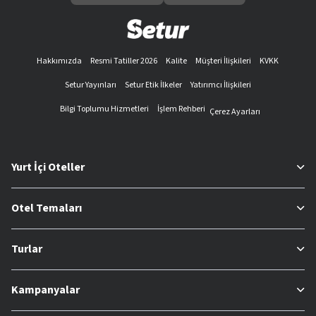
Hakkımızda
Resmi Tatiller 2026
Kalite
Müşteri İlişkileri
KVKK
Setur Yayınları
Setur Etik İlkeler
Yatırımcı İlişkileri
Bilgi Toplumu Hizmetleri
İşlem Rehberi
Çerez Ayarları
Yurt İçi Oteller
Otel Temaları
Turlar
Kampanyalar