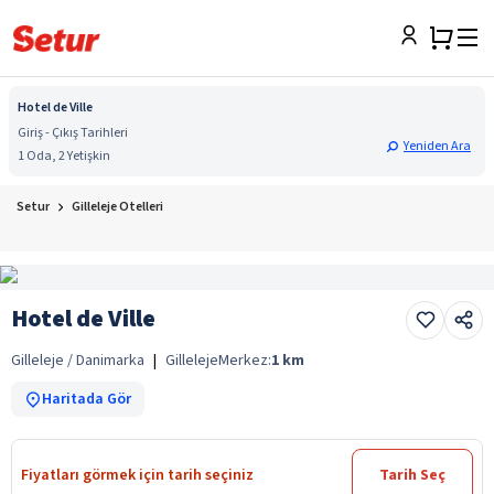
Hotel de Ville
Giriş - Çıkış Tarihleri
Yeniden Ara
1 Oda, 2 Yetişkin
Setur
Gilleleje Otelleri
Hotel de Ville
Gilleleje / Danimarka
|
Gilleleje
Merkez:
1
km
Haritada Gör
Fiyatları görmek için tarih seçiniz
Tarih Seç