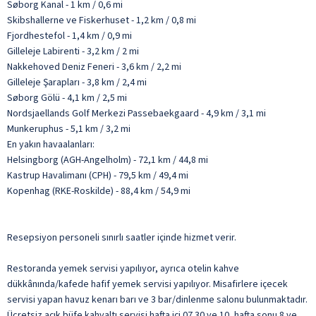
Søborg Kanal - 1 km / 0,6 mi
Skibshallerne ve Fiskerhuset - 1,2 km / 0,8 mi
Fjordhestefol - 1,4 km / 0,9 mi
Gilleleje Labirenti - 3,2 km / 2 mi
Nakkehoved Deniz Feneri - 3,6 km / 2,2 mi
Gilleleje Şarapları - 3,8 km / 2,4 mi
Søborg Gölü - 4,1 km / 2,5 mi
Nordsjaellands Golf Merkezi Passebaekgaard - 4,9 km / 3,1 mi
Munkeruphus - 5,1 km / 3,2 mi
En yakın havaalanları:
Helsingborg (AGH-Angelholm) - 72,1 km / 44,8 mi
Kastrup Havalimanı (CPH) - 79,5 km / 49,4 mi
Kopenhag (RKE-Roskilde) - 88,4 km / 54,9 mi
Resepsiyon personeli sınırlı saatler içinde hizmet verir.
Restoranda yemek servisi yapılıyor, ayrıca otelin kahve
dükkânında/kafede hafif yemek servisi yapılıyor. Misafirlere içecek
servisi yapan havuz kenarı barı ve 3 bar/dinlenme salonu bulunmaktadır.
Ücretsiz açık büfe kahvaltı servisi hafta içi 07.30 ve 10, hafta sonu 8 ve