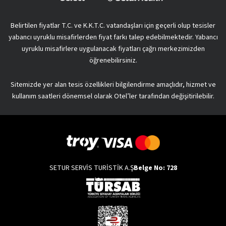
Belirtilen fiyatlar T.C. ve K.K.T.C. vatandaşları için geçerli olup tesisler
yabancı uyruklu misafirlerden fiyat farkı talep edebilmektedir. Yabancı
uyruklu misafirlere uygulanacak fiyatları çağrı merkezimizden
öğrenebilirsiniz.
Sitemizde yer alan tesis özellikleri bilgilendirme amaçlıdır, hizmet ve
kullanım saatleri dönemsel olarak Otel’ler tarafından değişitirilebilir.
SETUR SERVİS TURİSTİK A.Ş
Belge No: 728