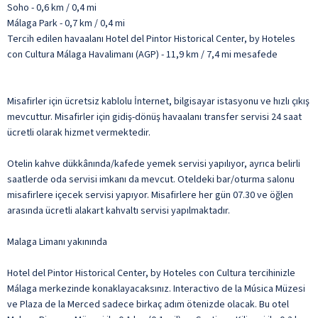
Soho - 0,6 km / 0,4 mi
Málaga Park - 0,7 km / 0,4 mi
Tercih edilen havaalanı Hotel del Pintor Historical Center, by Hoteles
con Cultura Málaga Havalimanı (AGP) - 11,9 km / 7,4 mi mesafede
Misafirler için ücretsiz kablolu İnternet, bilgisayar istasyonu ve hızlı çıkış
mevcuttur. Misafirler için gidiş-dönüş havaalanı transfer servisi 24 saat
ücretli olarak hizmet vermektedir.
Otelin kahve dükkânında/kafede yemek servisi yapılıyor, ayrıca belirli
saatlerde oda servisi imkanı da mevcut. Oteldeki bar/oturma salonu
misafirlere içecek servisi yapıyor. Misafirlere her gün 07.30 ve öğlen
arasında ücretli alakart kahvaltı servisi yapılmaktadır.
Malaga Limanı yakınında
Hotel del Pintor Historical Center, by Hoteles con Cultura tercihinizle
Málaga merkezinde konaklayacaksınız. Interactivo de la Música Müzesi
ve Plaza de la Merced sadece birkaç adım ötenizde olacak. Bu otel