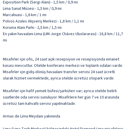
Exposition Park (Sergi Alanı) - 1,5 km / 0,9 mi
Lima Sanat Müzesi - 1,5 km / 0,9 mi
Marcahuasi - 1,6 km / 1 mi
Polvos Azules Alışveriş Merkezi - 1,8 km / 1,1 mi
Koruma Alanı Parkı - 2,5 km / 1,5 mi
En yakın havaalanı Lima (LIM-Jorge Chávez Uluslararası) - 18,8 km / 11,7
mi
Misafirler için ofis, 24 saat açık resepsiyon ve resepsiyonda emanet
kasası mevcuttur. Otelde konferans merkezi ve toplantı odaları vardır.
Misafirler için gidiş-dönüş havaalanı transfer servisi 24 saat ücretli
olarak hizmet vermektedir, ayrıca otelde ücretsiz otopark vardır.
Misafirler için hafif yemek büfesi/şarküteri var; ayrıca otelde belirli
saatlerde oda servisi sunuluyor. Misafirlere her gün 7 ve 10 arasında
ücretsiz tam kahvaltı servisi yapılmaktadır.
Armas de Lima Meydanı yakınında
Lima (Lima Tarih Merkezi) bölgesindeki Hotel Diamond Lima misafirlere