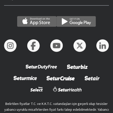
Belirtilen fiyatlar T.C. ve K.K.T.C. vatandaşları için geçerli olup tesisler
yabancı uyruklu misafirlerden fiyat farkı talep edebilmektedir. Yabancı