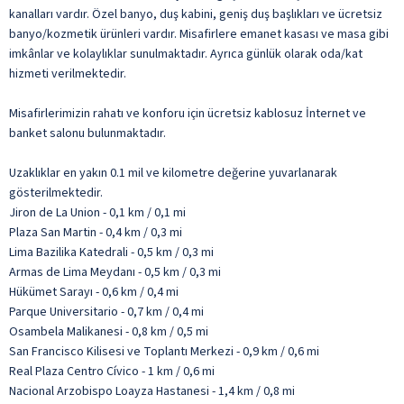
kanalları vardır. Özel banyo, duş kabini, geniş duş başlıkları ve ücretsiz
banyo/kozmetik ürünleri vardır. Misafirlere emanet kasası ve masa gibi
imkânlar ve kolaylıklar sunulmaktadır. Ayrıca günlük olarak oda/kat
hizmeti verilmektedir.
Misafirlerimizin rahatı ve konforu için ücretsiz kablosuz İnternet ve
banket salonu bulunmaktadır.
Uzaklıklar en yakın 0.1 mil ve kilometre değerine yuvarlanarak
gösterilmektedir.
Jiron de La Union - 0,1 km / 0,1 mi
Plaza San Martin - 0,4 km / 0,3 mi
Lima Bazilika Katedrali - 0,5 km / 0,3 mi
Armas de Lima Meydanı - 0,5 km / 0,3 mi
Hükümet Sarayı - 0,6 km / 0,4 mi
Parque Universitario - 0,7 km / 0,4 mi
Osambela Malikanesi - 0,8 km / 0,5 mi
San Francisco Kilisesi ve Toplantı Merkezi - 0,9 km / 0,6 mi
Real Plaza Centro Cívico - 1 km / 0,6 mi
Nacional Arzobispo Loayza Hastanesi - 1,4 km / 0,8 mi