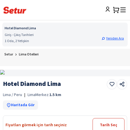
Hotel Diamond Lima
Giriş - Çıkış Tarihleri
Yeniden Ara
1 Oda, 2 Yetişkin
Setur
Lima Otelleri
Hotel Diamond Lima
Lima / Peru
|
Lima
Merkez:
1.5
km
Haritada Gör
Fiyatları görmek için tarih seçiniz
Tarih Seç