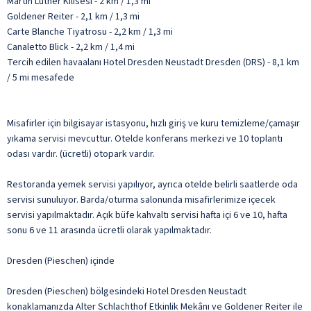
Martin Luther Kilisesi - 2 km / 1,3 mi
Goldener Reiter - 2,1 km / 1,3 mi
Carte Blanche Tiyatrosu - 2,2 km / 1,3 mi
Canaletto Blick - 2,2 km / 1,4 mi
Tercih edilen havaalanı Hotel Dresden Neustadt Dresden (DRS) - 8,1 km
/ 5 mi mesafede
Misafirler için bilgisayar istasyonu, hızlı giriş ve kuru temizleme/çamaşır
yıkama servisi mevcuttur. Otelde konferans merkezi ve 10 toplantı
odası vardır. (ücretli) otopark vardır.
Restoranda yemek servisi yapılıyor, ayrıca otelde belirli saatlerde oda
servisi sunuluyor. Barda/oturma salonunda misafirlerimize içecek
servisi yapılmaktadır. Açık büfe kahvaltı servisi hafta içi 6 ve 10, hafta
sonu 6 ve 11 arasında ücretli olarak yapılmaktadır.
Dresden (Pieschen) içinde
Dresden (Pieschen) bölgesindeki Hotel Dresden Neustadt
konaklamanızda Alter Schlachthof Etkinlik Mekânı ve Goldener Reiter ile