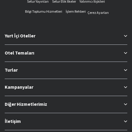
Setur Yayınları
Setur Etik İlkeler
Yatırımcı İlişkileri
Bilgi Toplumu Hizmetleri
İşlem Rehberi
Çerez Ayarları
Yurt İçi Oteller
Otel Temaları
Turlar
Kampanyalar
Diğer Hizmetlerimiz
İletişim