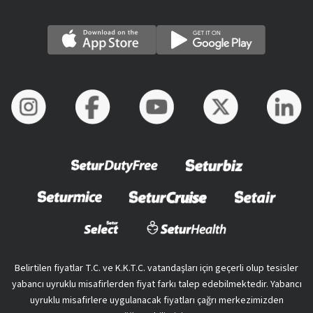
Belirtilen fiyatlar T.C. ve K.K.T.C. vatandaşları için geçerli olup tesisler
yabancı uyruklu misafirlerden fiyat farkı talep edebilmektedir. Yabancı
uyruklu misafirlere uygulanacak fiyatları çağrı merkezimizden