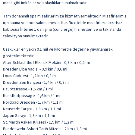
masa gibi imkânlar ve kolaylıklar sunulmaktadır.
Tam donanımlı spa misafirlerimize hizmet vermektedir. Misafirlerimiz
için sauna ve spor salonu mevcuttur. Bu otelde misafirlere ücretsiz
kablosuz İnternet, danışma (concierge) hizmetleri ve ortak alanda
televizyon sunulmaktadır.
Uzaklıklar en yakın 0.1 mil ve kilometre değerine yuvarlanarak
gösterilmektedir.
Alter Schlachthof Etkinlik Mekânı - 0,8 km / 0,5 mi
Dresden Elbe Vadisi - 0,9 km / 0,6 mi
Louis Caddesi - 1,2 km / 0,8 mi
Dresden Zen Bahçesi - 1,4 km / 0,8 mi
Hauptstrasse - 1,5 km / 1 mi
Kunsthofpassage - 1,6 km / 1 mi
Nordbad Dresden - 1,7 km / 1,1 mi
Neustadt Çarşısı - 1,8 km / 1,1 mi
Japon Sarayı - 1,8 km / 1,1 mi
St. Martin Askeri Kilisesi - 1,9 km / 1,2 mi
Bundeswehr Askeri Tarih Müzesi - 2 km / 1,3 mi