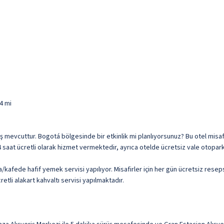
4 mi
 çıkış mevcuttur. Bogotá bölgesinde bir etkinlik mi planlıyorsunuz? Bu otel mis
24 saat ücretli olarak hizmet vermektedir, ayrıca otelde ücretsiz vale otopark
/kafede hafif yemek servisi yapılıyor. Misafirler için her gün ücretsiz res
etli alakart kahvaltı servisi yapılmaktadır.