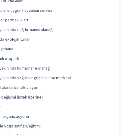
 koruma alanı
lilere uygun havaalanı servisi
or parmaklıkları
yakınında dağ tırmanışı olanağı
da ekolojik turlar
şırhane
nli otopark
yakınında kumarhane olanağı
yakınında sağlık ve güzellik spa merkezi
 alanlarda televizyon
 değişimi (istek üzerine)
e
n organizasyonu
e yoga sınıfları/eğitimi