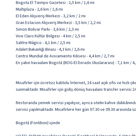
Bogota El Tiempo Gazetesi - 2,5 km / 1,6 mi
Multiplaza - 2,6 km / 1,6 mi
El Eden Alışveriş Merkezi - 3,2 km / 2 mi
Gran Estacion Alışveriş Merkezi - 3,5 km / 2,2 mi
Simon Bolivar Parkı - 3,6 km / 2,3 mi
Vive Claro Kültür Bölgesi - 4 km / 2,5 mi
Salitre Mágico - 4,1 km / 2,5 mi
Adalet Bakanlığı Binası - 4,3 km / 2,6 mi
Centro Mundial de Avivamiento Kilisesi - 4,4 km / 2,7 mi
En yakın havaalanı Bogotá (BOG-El Dorado Uluslararası) - 7,1 km / 4,
Misafirler için ücretsiz kablolu İnternet, 24 saat açık ofis ve hızlı
sunmaktadır. Misafirler için gidiş-dönüş havaalanı transfer servisi 
Restoranda yemek servisi yapılıyor, ayrıca otelin kahve dükkânında
servisi yapılmaktadır. Misafirlere her gün 07.30 ve 09.30 arasında ücr
Bogotá (Fontibon) içinde