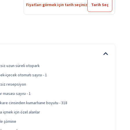
Fiyatları görmek için tarih seçiniz
Tarih Seç
siz uzun süreli otopark
ek-içecek otomatı sayısı - 1
tsiz resepsiyon
 masası sayısı - 1
kare cinsinden kumarhane boyutu - 318
a içmek için özel alanlar
de şömine