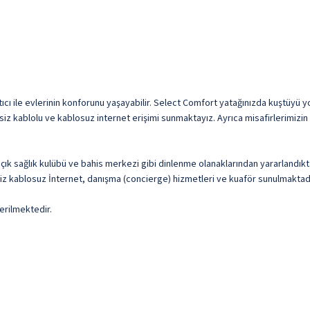
ıcı ile evlerinin konforunu yaşayabilir. Select Comfort yatağınızda kuştüyü 
z kablolu ve kablosuz internet erişimi sunmaktayız. Ayrıca misafirlerimizin iyi
açık sağlık kulübü ve bahis merkezi gibi dinlenme olanaklarından yararland
iz kablosuz İnternet, danışma (concierge) hizmetleri ve kuaför sunulmaktadı
erilmektedir.