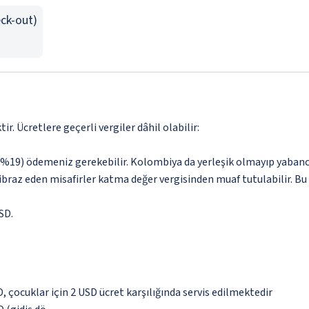
eck-out)
. Ücretlere geçerli vergiler dâhil olabilir:
19) ödemeniz gerekebilir. Kolombiya da yerleşik olmayıp yabancı 
i ibraz eden misafirler katma değer vergisinden muaf tutulabilir. B
SD.
D, çocuklar için 2 USD ücret karşılığında servis edilmektedir