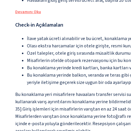
Havaalanı gidiş geliş servisi ücreti: araç başına 20 US
Devamını Oku
Check-in Açıklamaları
İlave yatak ücreti alınabilir ve bu ücret, konaklama y
Olası ekstra harcamalar için otele girişte, resmi kur
Özel talepler, otele giriş sırasında müsaitlik durumu
Misafirlerin otelde otopark rezervasyonu için bu ko
Bu konaklama yerinde kredi kartları, banka kartları 
Bu konaklama yerinde balkon, veranda ve teras gibi 
yeriyle iletişime geçerek size uygun bir oda ayarlayı
Bu konaklama yeri misafirlere havaalanı transfer servisi s
kullanarak varış ayrıntılarını konaklama yerine bildirmelidi
35].Giriş işlemleri için misafirlerin varıştan en az 24 saa
Misafirlerden varıştan önce konaklama yerine fotoğraflı resm
içinde e-posta yoluyla gönderilecektir. Resepsiyon çalışanl