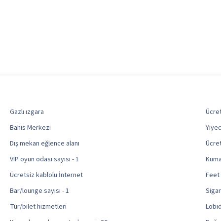
Gazlı ızgara
Ücret
Bahis Merkezi
Yiyec
Dış mekan eğlence alanı
Ücre
VIP oyun odası sayısı - 1
Kumar
Ücretsiz kablolu İnternet
Feet 
Bar/lounge sayısı - 1
Sigar
Tur/bilet hizmetleri
Lobi