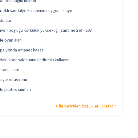
at açık sağlık kulübü
lekli sandalye kullanımına uygun – hayır
 dolabı
ven boşluğu korkuluk yüksekliği (santimetre) - 203
e oyun alanı
psiyonda emanet kasası
daki spor salonunun (indirimli) kullanımı
rans alanı
sayar istasyonu
e pilates sınıfları
ile belirtilen özellikler ücretlidir.