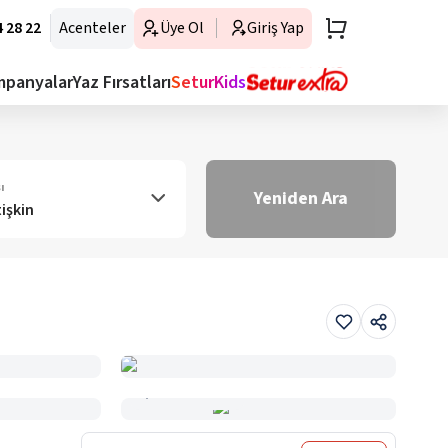
 28 22
Acenteler
Üye Ol
Giriş Yap
mpanyalar
Yaz Fırsatları
SeturKids
ı
Yeniden Ara
tişkin
Haritada Gör