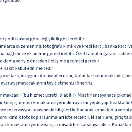
D (gidiş dö
eri politikasına göre değişiklik gösterebilir
umlarca düzenlenmiş fotoğraflı kimlik ve kredi kartı, banka kartı v
na bağlıdır ve ek ödeme gerektirebilir. Özel talepler garanti edile
naklama yeriyle önceden iletişime geçmesi gerekir
ve nakit kabul edilmektedir
çocuklar için uygun olmayabilecek açık alanlar bulunmaktadır; he
p ayarlayamayacaklarını teyit etmenizi öneririz
unmaktadır (bu hizmet ücretli olabilir). Misafirler seyahate çıkmad
r. Giriş işlemleri konaklama yerinden ayrı bir yerde yapılmaktadır. G
t önce rezervasyon onayındaki bilgileri kullanarak konaklama yerini
i kimlik fotokopisi sunmaları istenecektir. Misafirlere, giriş talima
arı konaklama yerine varışta misafirleri karşılayacaktır. Konaklam