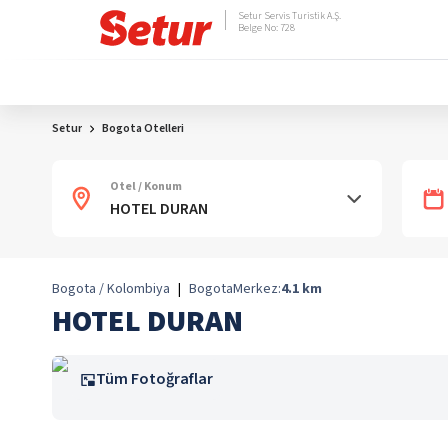
Setur Servis Turistik A.Ş.
Belge No: 728
Setur
Bogota Otelleri
Otel / Konum
Bogota / Kolombiya
|
Bogota
Merkez:
4.1
km
HOTEL DURAN
Tüm Fotoğraflar