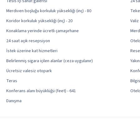
Tesis içi sanat galerisi
24 sa
Merdiven boşluğu korkuluk yüksekliği (inç) - 80
Teker
Koridor korkuluk yüksekliği (inç) - 20
Valiz
Konaklama yerinde ücretli çamaşırhane
Merdi
24 saat açık resepsiyon
Oteld
İstek üzerine kat hizmetleri
Rese
Belirlenmiş sigara içilen alanlar (ceza uygulanır)
Yakın
Ücretsiz valesiz otopark
Konfe
Teras
Bilgi
Konferans alanı büyüklüğü (feet) - 641
Oteld
Danışma