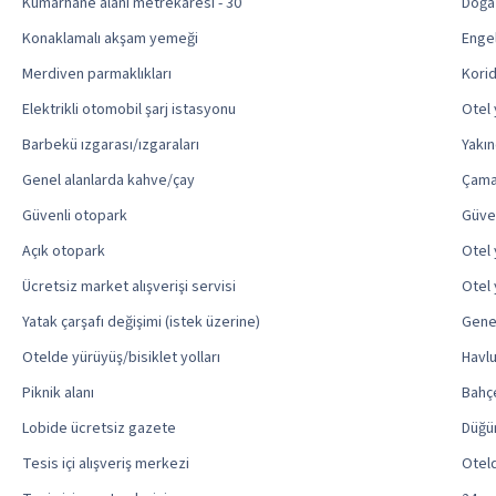
Kumarhane alanı metrekaresi - 30
Doğa
Konaklamalı akşam yemeği
Engel
Merdiven parmaklıkları
Korid
Elektrikli otomobil şarj istasyonu
Otel 
Barbekü ızgarası/ızgaraları
Yakın
Genel alanlarda kahve/çay
Çama
Güvenli otopark
Güve
Açık otopark
Otel 
Ücretsiz market alışverişi servisi
Otel 
Yatak çarşafı değişimi (istek üzerine)
Genel
Otelde yürüyüş/bisiklet yolları
Havlu
Piknik alanı
Bahç
Lobide ücretsiz gazete
Düğü
Tesis içi alışveriş merkezi
Oteld