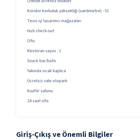
Otelde ücretsiz bisiklet
Koridor korkuluk yüksekliği (santimetre) - 51
Tesis içi tasarımcı mağazaları
Hızlı check-out
Ofis
Restoran sayısı - 1
Snack bar/büfe
Yakında sıcak kaplıca
Ücretsiz vale otopark
Kuaför salonu
24 saat ofis
Giriş-Çıkış ve Önemli Bilgiler