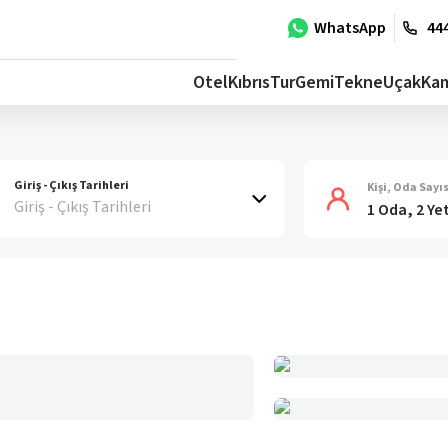
WhatsApp
444
Otel
Kıbrıs
Tur
Gemi
Tekne
Uçak
Ka
Giriş - Çıkış Tarihleri
Kişi, Oda Sayıs
Giriş - Çıkış Tarihleri
1 Oda, 2 Ye