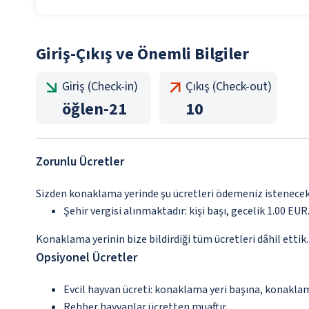
Giriş-Çıkış ve Önemli Bilgiler
Giriş (Check-in)
Çıkış (Check-out)
öğlen
-
21
10
Zorunlu Ücretler
Sizden konaklama yerinde şu ücretleri ödemeniz istenecektir
Şehir vergisi alınmaktadır: kişi başı, gecelik 1.00 EUR.
Konaklama yerinin bize bildirdiği tüm ücretleri dâhil ettik.
Opsiyonel Ücretler
Evcil hayvan ücreti: konaklama yeri başına, konakla
Rehber hayvanlar ücretten muaftır