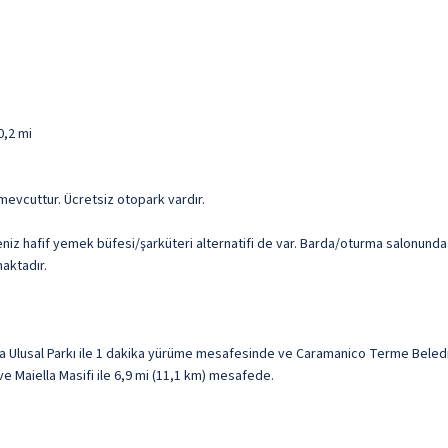
0,2 mi
si mevcuttur. Ücretsiz otopark vardır.
niz hafif yemek büfesi/şarküteri alternatifi de var. Barda/oturma salonunda 
maktadır.
 Ulusal Parkı ile 1 dakika yürüme mesafesinde ve Caramanico Terme Beledi
ve Maiella Masifi ile 6,9 mi (11,1 km) mesafede.