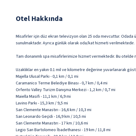
Otel Hakkında
Misafirler için düz ekran televizyon olan 25 oda mevcuttur. Odada ü
sunulmaktadır. Ayrıca günlük olarak oda/kat hizmeti verilmektedir.
Tam donanımlı spa misafirlerimize hizmet vermektedir. Bu otelde mis
Uzaklıklar en yakın 0.1 mil ve kilometre değerine yuvarlanarak göst
Majella Ulusal Parkı - 0,1 km / 0,1 mi
Caramanico Terme Belediye Binası - 0,7 km / 0,4 mi
Orfento Valley Turizm Danışma Merkezi - 1,2 km / 0,7 mi
Maiella Masifi - 11,1 km / 6,9 mi
Lavino Parkı - 15,3 km / 9,5 mi
San Clemente Manastırı - 16,6 km / 10,3 mi
San Leonardo Geçidi - 16,9 km / 10,5 mi
San Clemente Manastırı - 17 km / 10,6 mi
Legio San Bartolomeo İbadethanesi - 19 km / 11,8 mi