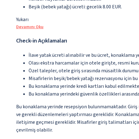
Beşik (bebek yatağı) ücreti: gecelik 8.00 EUR.
Yukarı
Devamını Oku
Check-in Açıklamaları
İlave yatak ücreti alınabilir ve bu ücret, konaklama y
Olası ekstra harcamalar için otele girişte, resmi kur
Özel talepler, otele giriş sırasında müsaitlik durumu
Misafirlerin beşik/bebek yatağı rezervasyonu için b
Bu konaklama yerinde kredi kartları kabul edilmekte
Bu konaklama yerindeki güvenlik özellikleri arasınd
Bu konaklama yerinde resepsiyon bulunmamaktadır. Giriş iş
ve gerekli düzenlemeleri yaptırması gereklidir. Konaklama
iletişime geçmesi gereklidir. Misafirler giriş talimatları i
çevrilmiş olabilir.