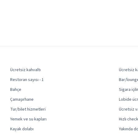
Ücretsiz kahvaltı
Ücretsiz k
Restoran sayısı - 1
Bar/lounge
Bahçe
Sigara içi
Çamaşırhane
Lobide üc
Tur/bilet hizmetleri
Ücretsiz v
Yemek ve su kapları
Hızlı check
Kayak dolabı
Yakında do