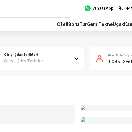
WhatsApp
444
Otel
Kıbrıs
Tur
Gemi
Tekne
Uçak
Ka
Giriş - Çıkış Tarihleri
Kişi, Oda Sayıs
Giriş - Çıkış Tarihleri
1 Oda, 2 Ye