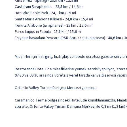
Kutsal Yüz Tapınağı - 20,8 km / 12,9 mi
Castorani Şaraphanesi - 23,5 km / 14,6 mi
Hot Lake Cable Park - 24,1 km / 15 mi
Santa Maria Arabona Kilisesi - 24,8 km / 15,4 mi
Tenuta Arabone Şaraphanesi - 25 km / 15,6 mi
Parco Lupus in Fabula - 25,1 km / 15,6 mi
En yakın havaalanı Pescara (PSR-Abruzzo Uluslararası) - 48,6 km / 3
Misafirler için hızlı giriş, hızlı çıkış ve lobide ücretsiz gazete servi
Restoranda Hotel Ede misafirlerine yemek servisi yapılıyor, isterse
07.30 ve 09.30 arasında ücretsiz yerel tarzda kahvaltı servisi yapıl
Orfento Valley Turizm Danışma Merkezi yakınında
Caramanico Terme bölgesindeki Hotel Ede konaklamanızda, Majella
spa otel Orfento Valley Turizm Danışma Merkezi ile 0,8 mi (1,3 km) 