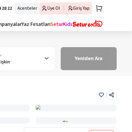
 28 22
Acenteler
Üye Ol
Giriş Yap
mpanyalar
Yaz Fırsatları
SeturKids
ı
Yeniden Ara
tişkin
Haritada Gör