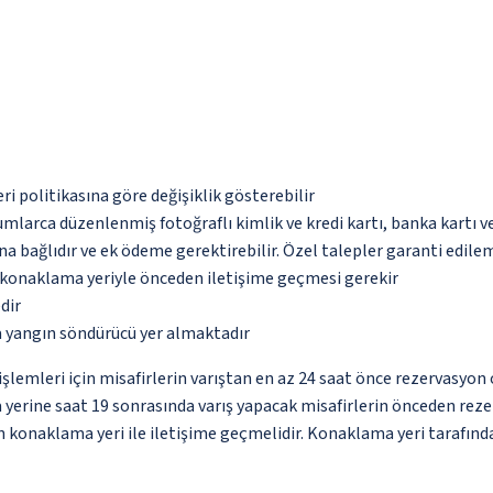
eri politikasına göre değişiklik gösterebilir
umlarca düzenlenmiş fotoğraflı kimlik ve kredi kartı, banka kartı v
na bağlıdır ve ek ödeme gerektirebilir. Özel talepler garanti edile
u konaklama yeriyle önceden iletişime geçmesi gerekir
dir
a yangın söndürücü yer almaktadır
lemleri için misafirlerin varıştan en az 24 saat önce rezervasyon 
 yerine saat 19 sonrasında varış yapacak misafirlerin önceden reze
çin konaklama yeri ile iletişime geçmelidir. Konaklama yeri tarafınd