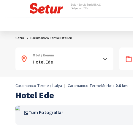
Setur Servis Turistik A.Ş.
Belge No: 728
Setur
Caramanico Terme Otelleri
Otel / Konum
Caramanico Terme / İtalya
|
Caramanico Terme
Merkez:
0.6
km
Hotel Ede
Tüm Fotoğraflar