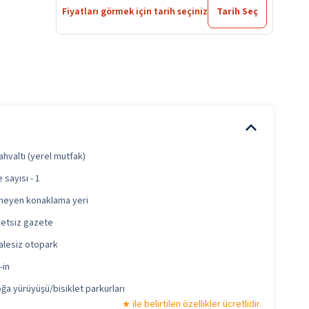
Fiyatları görmek için tarih seçiniz
Tarih Seç
ahvaltı (yerel mutfak)
 sayısı - 1
lmeyen konaklama yeri
retsiz gazete
alesiz otopark
-in
ğa yürüyüşü/bisiklet parkurları
ile belirtilen özellikler ücretlidir.