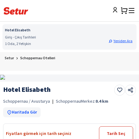
Hotel Elisabeth
Giriş - Çıkış Tarihleri
Yeniden Ara
1 Oda, 2 Yetişkin
Setur
Schoppernau Otelleri
Hotel Elisabeth
Schoppernau / Avusturya
|
Schoppernau
Merkez:
0.4
km
Haritada Gör
Fiyatları görmek için tarih seçiniz
Tarih Seç