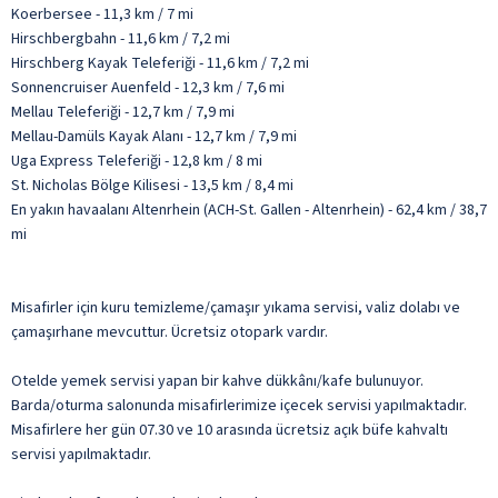
Koerbersee - 11,3 km / 7 mi
Hirschbergbahn - 11,6 km / 7,2 mi
Hirschberg Kayak Teleferiği - 11,6 km / 7,2 mi
Sonnencruiser Auenfeld - 12,3 km / 7,6 mi
Mellau Teleferiği - 12,7 km / 7,9 mi
Mellau-Damüls Kayak Alanı - 12,7 km / 7,9 mi
Uga Express Teleferiği - 12,8 km / 8 mi
St. Nicholas Bölge Kilisesi - 13,5 km / 8,4 mi
En yakın havaalanı Altenrhein (ACH-St. Gallen - Altenrhein) - 62,4 km / 38,7
mi
Misafirler için kuru temizleme/çamaşır yıkama servisi, valiz dolabı ve
çamaşırhane mevcuttur. Ücretsiz otopark vardır.
Otelde yemek servisi yapan bir kahve dükkânı/kafe bulunuyor.
Barda/oturma salonunda misafirlerimize içecek servisi yapılmaktadır.
Misafirlere her gün 07.30 ve 10 arasında ücretsiz açık büfe kahvaltı
servisi yapılmaktadır.