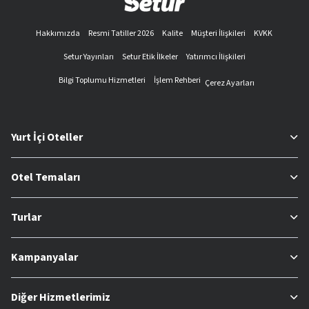
Hakkımızda
Resmi Tatiller 2026
Kalite
Müşteri İlişkileri
KVKK
Setur Yayınları
Setur Etik İlkeler
Yatırımcı İlişkileri
Bilgi Toplumu Hizmetleri
İşlem Rehberi
Çerez Ayarları
Yurt İçi Oteller
Otel Temaları
Turlar
Kampanyalar
Diğer Hizmetlerimiz