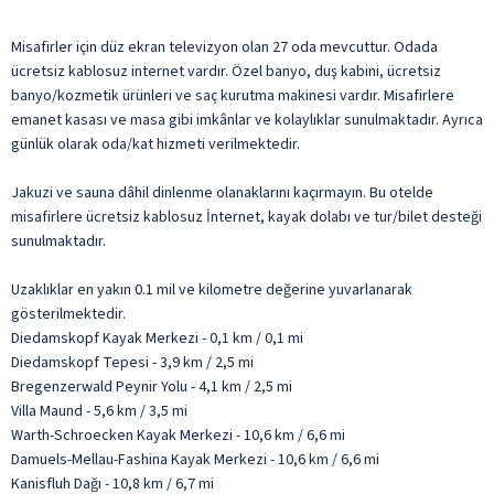
Misafirler için düz ekran televizyon olan 27 oda mevcuttur. Odada
ücretsiz kablosuz internet vardır. Özel banyo, duş kabini, ücretsiz
banyo/kozmetik ürünleri ve saç kurutma makinesi vardır. Misafirlere
emanet kasası ve masa gibi imkânlar ve kolaylıklar sunulmaktadır. Ayrıca
günlük olarak oda/kat hizmeti verilmektedir.
Jakuzi ve sauna dâhil dinlenme olanaklarını kaçırmayın. Bu otelde
misafirlere ücretsiz kablosuz İnternet, kayak dolabı ve tur/bilet desteği
sunulmaktadır.
Uzaklıklar en yakın 0.1 mil ve kilometre değerine yuvarlanarak
gösterilmektedir.
Diedamskopf Kayak Merkezi - 0,1 km / 0,1 mi
Diedamskopf Tepesi - 3,9 km / 2,5 mi
Bregenzerwald Peynir Yolu - 4,1 km / 2,5 mi
Villa Maund - 5,6 km / 3,5 mi
Warth-Schroecken Kayak Merkezi - 10,6 km / 6,6 mi
Damuels-Mellau-Fashina Kayak Merkezi - 10,6 km / 6,6 mi
Kanisfluh Dağı - 10,8 km / 6,7 mi