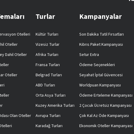
Temaları
Turlar
Kampanyalar
rvasyon Otelleri
Kültür Turları
Son Dakika Tatil Fırsatları
hil Oteller
Vizesiz Turlar
Kıbrıs Paket Kampanyası
ey Dahil Oteller
Afrika Turları
Setur Extra
teller
Fransa Turları
Ödeme Seçenekleri
ar Oteller
Belgrad Turları
Seyahat İptal Güvencesi
eri
ABD Turları
Worldpuan Kampanyası
teller
Orta Asya Turları
Ödeme Erteleme Kampanyası
er
Kuzey Amerika Turları
2 Çocuk Ücretsiz Kampanyası
 Odası Olan Oteller
Avrupa Turları
Çok Kal Az Öde Kampanyası
telleri
Karadağ Turları
Ekonomik Oteller Kampanyası