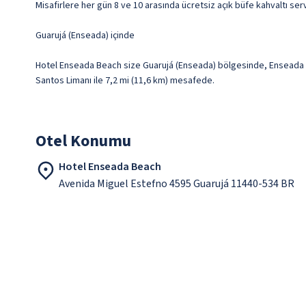
Misafirlere her gün 8 ve 10 arasında ücretsiz açık büfe kahvaltı serv
Guarujá (Enseada) içinde
Hotel Enseada Beach size Guarujá (Enseada) bölgesinde, Enseada Beac
Santos Limanı ile 7,2 mi (11,6 km) mesafede.
Otel Konumu
Hotel Enseada Beach
Avenida Miguel Estefno 4595 Guarujá 11440-534 BR