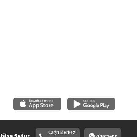
Çağrı Merkezi
tilse Setur
WhatsApp