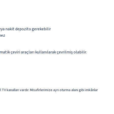
eya nakit depozito gerekebilir
mez
tik çeviri araçları kullanılarak çevrilmiş olabilir.
al TV kanalları vardır. Misafirlerimize ayrı oturma alanı gibi imkânlar