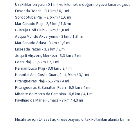
Uzaklıklar en yakın 0.1 mil ve kilometre değerine yuvarlanarak göst
Enseada Beach - 0,1 km / 0,1 mi
Sorocotuba Plajı - 2,6 km / 1,6 mi
Mar Casado Plajı - 2,9 km / 1,8 mi
Guaruja Golf Club - 3 km / 1,8 mi
Acqua Mundo Akvaryumu - 3 km / 1,8 mi
Mar Casado Adası - 3 km / 1,9 mi
Enseada Pazarı - 3,2 km / 2 mi
Jequití Alışveriş Merkezi - 3,3 km / 2 mi
Eden Plajı - 3,5 km / 2,2 mi
Pernambuco Plajı - 3,8 km / 2,4 mi
Hospital Ana Costa Guarujá - 4,9 km / 3,1 mi
Pitangueiras Plajı - 6,5 km / 4 mi
Pitangueiras El Sanatları Fuarı - 6,5 km / 4 mi
Mirante do Morro da Campina - 6,6 km / 4,1 mi
Pavilhão da Maria Fumaça - 7 km / 4,3 mi
Misafirler için 24 saat açık resepsiyon, ortak kullanılan alanda bir 