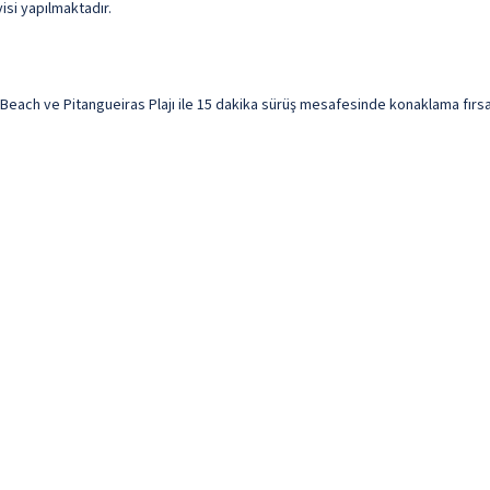
isi yapılmaktadır.
h ve Pitangueiras Plajı ile 15 dakika sürüş mesafesinde konaklama fırsatı su