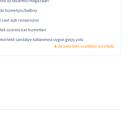
sis içi tasarımcı mağazaları
da hizmetçisi/belboy
 saat açık resepsiyon
tek üzerine kat hizmetleri
kerlekli sandalye kullanımına uygun geçiş yolu
ile belirtilen özellikler ücretlidir.