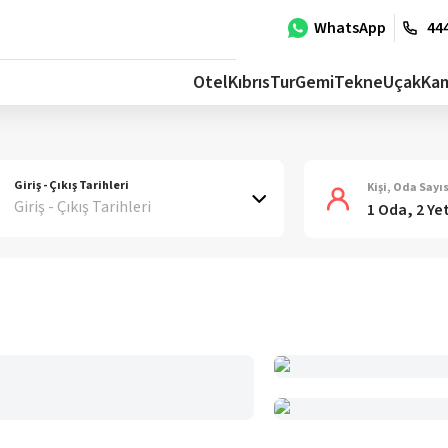
WhatsApp
444
Otel
Kıbrıs
Tur
Gemi
Tekne
Uçak
Ka
Giriş - Çıkış Tarihleri
Kişi, Oda Sayıs
Giriş - Çıkış Tarihleri
1 Oda, 2 Ye