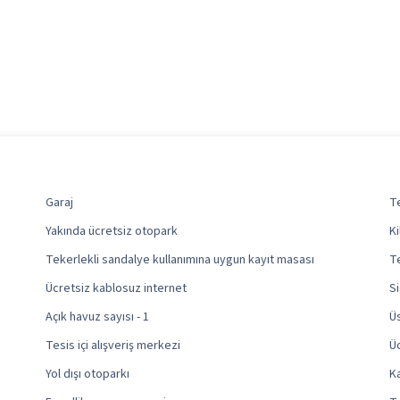
Garaj
Te
Yakında ücretsiz otopark
Ki
Tekerlekli sandalye kullanımına uygun kayıt masası
Te
Ücretsiz kablosuz internet
Si
Açık havuz sayısı - 1
Üs
Tesis içi alışveriş merkezi
Üc
Yol dışı otoparkı
Ka