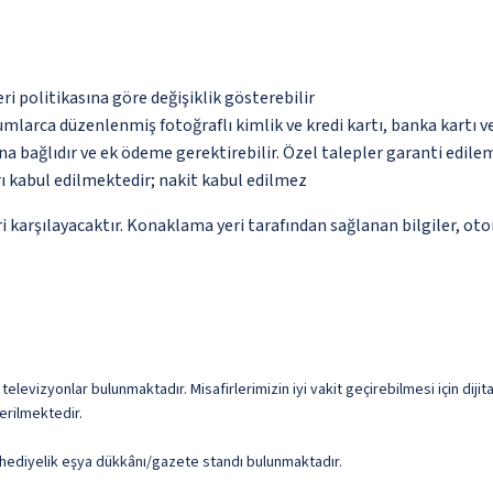
eri politikasına göre değişiklik gösterebilir
umlarca düzenlenmiş fotoğraflı kimlik ve kredi kartı, banka kartı v
na bağlıdır ve ek ödeme gerektirebilir. Özel talepler garanti edile
ı kabul edilmektedir; nakit kabul edilmez
 karşılayacaktır. Konaklama yeri tarafından sağlanan bilgiler, otoma
 televizyonlar bulunmaktadır. Misafirlerimizin iyi vakit geçirebilmesi için dijit
erilmektedir.
e hediyelik eşya dükkânı/gazete standı bulunmaktadır.