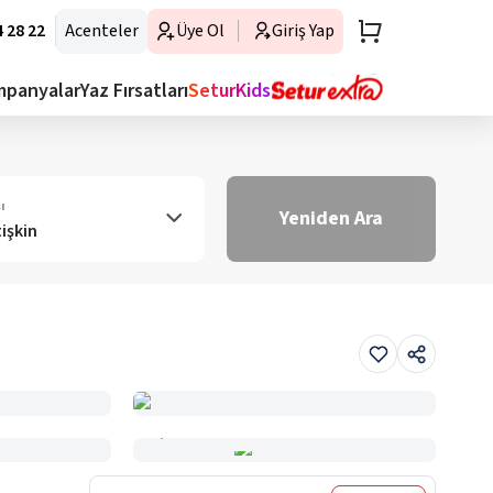
 28 22
Acenteler
Üye Ol
Giriş Yap
mpanyalar
Yaz Fırsatları
SeturKids
ı
Yeniden Ara
tişkin
Haritada Gör