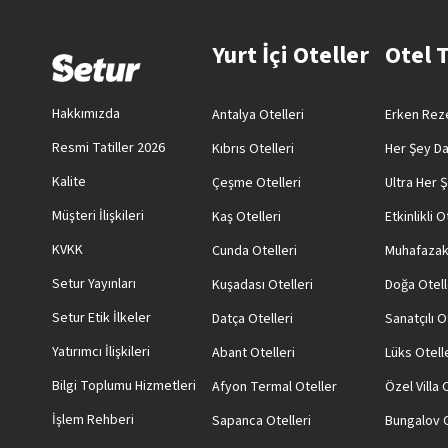
Yurt İçi Oteller
Otel 
Hakkımızda
Antalya Otelleri
Erken Reze
Resmi Tatiller 2026
Kıbrıs Otelleri
Her Şey Da
Kalite
Çeşme Otelleri
Ultra Her Ş
Müşteri İlişkileri
Kaş Otelleri
Etkinlikli O
KVKK
Cunda Otelleri
Muhafazak
Setur Yayınları
Kuşadası Otelleri
Doğa Otell
Setur Etik İlkeler
Datça Otelleri
Sanatçılı O
Yatırımcı İlişkileri
Abant Otelleri
Lüks Otell
Bilgi Toplumu Hizmetleri
Afyon Termal Oteller
Özel Villa
İşlem Rehberi
Sapanca Otelleri
Bungalov O