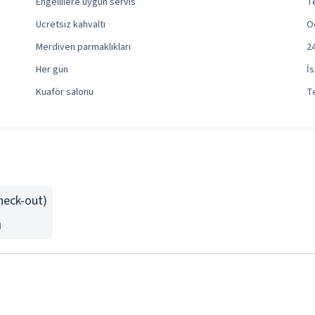
Engellilere uygun servis
Te
Ücretsiz kahvaltı
O
Merdiven parmaklıkları
24
Her gün
İs
Kuaför salonu
Te
Check-out)
n