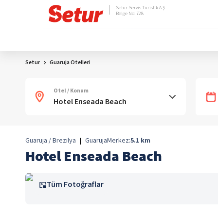
Setur Servis Turistik A.Ş.
Belge No: 728
Setur
Guaruja Otelleri
Otel / Konum
Guaruja / Brezilya
|
Guaruja
Merkez:
5.1
km
Hotel Enseada Beach
Tüm Fotoğraflar