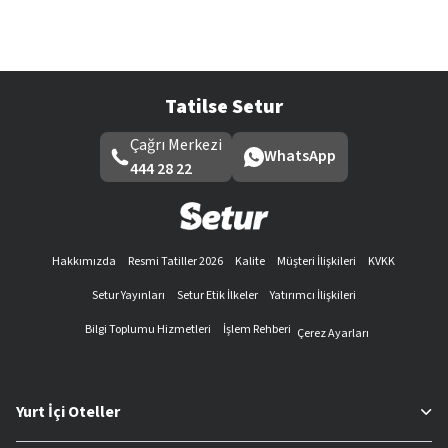
Tatilse Setur
Çağrı Merkezi
WhatsApp
444 28 22
Hakkımızda
Resmi Tatiller 2026
Kalite
Müşteri İlişkileri
KVKK
Setur Yayınları
Setur Etik İlkeler
Yatırımcı İlişkileri
Bilgi Toplumu Hizmetleri
İşlem Rehberi
Çerez Ayarları
Yurt İçi Oteller