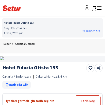
Hotel Fiducia Otista 153
Giriş - Çıkış Tarihleri
Yeniden Ara
1 Oda, 2 Yetişkin
Setur
Cakarta Otelleri
Hotel Fiducia Otista 153
Cakarta / Endonezya
|
Cakarta
Merkez:
8.4
km
Haritada Gör
Fiyatları görmek için tarih seçiniz
Tarih Seç