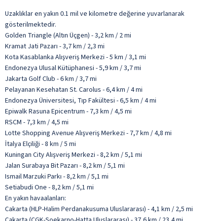
Uzaklıklar en yakın 0.1 mil ve kilometre değerine yuvarlanarak
gösterilmektedir.
Golden Triangle (Altın Üçgen) - 3,2 km / 2 mi
Kramat Jati Pazarı - 3,7 km / 2,3 mi
Kota Kasablanka Alışveriş Merkezi - 5 km / 3,1 mi
Endonezya Ulusal Kütüphanesi - 5,9 km / 3,7 mi
Jakarta Golf Club - 6 km / 3,7 mi
Pelayanan Kesehatan St. Carolus - 6,4 km / 4 mi
Endonezya Üniversitesi, Tıp Fakültesi - 6,5 km / 4 mi
Epiwalk Rasuna Epicentrum - 7,3 km / 4,5 mi
RSCM - 7,3 km / 4,5 mi
Lotte Shopping Avenue Alışveriş Merkezi - 7,7 km / 4,8 mi
İtalya Elçiliği - 8 km / 5 mi
Kuningan City Alışveriş Merkezi - 8,2 km / 5,1 mi
Jalan Surabaya Bit Pazarı - 8,2 km / 5,1 mi
Ismail Marzuki Parkı - 8,2 km / 5,1 mi
Setiabudi One - 8,2 km / 5,1 mi
En yakın havaalanları:
Cakarta (HLP-Halim Perdanakusuma Uluslararası) - 4,1 km / 2,5 mi
Cakarta (CGK-Soekarno-Hatta Uluslararası) - 37,6 km / 23,4 mi