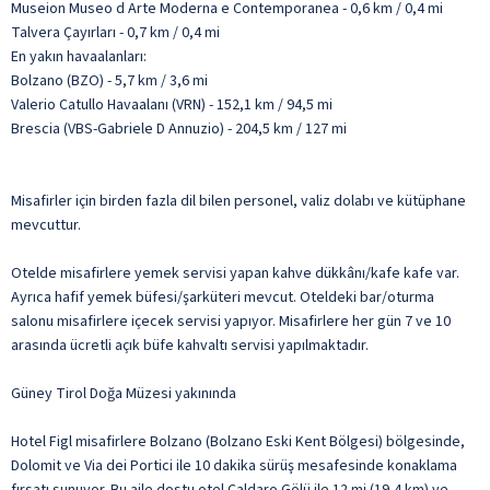
Museion Museo d Arte Moderna e Contemporanea - 0,6 km / 0,4 mi
Talvera Çayırları - 0,7 km / 0,4 mi
En yakın havaalanları:
Bolzano (BZO) - 5,7 km / 3,6 mi
Valerio Catullo Havaalanı (VRN) - 152,1 km / 94,5 mi
Brescia (VBS-Gabriele D Annuzio) - 204,5 km / 127 mi
Misafirler için birden fazla dil bilen personel, valiz dolabı ve kütüphane
mevcuttur.
Otelde misafirlere yemek servisi yapan kahve dükkânı/kafe kafe var.
Ayrıca hafif yemek büfesi/şarküteri mevcut. Oteldeki bar/oturma
salonu misafirlere içecek servisi yapıyor. Misafirlere her gün 7 ve 10
arasında ücretli açık büfe kahvaltı servisi yapılmaktadır.
Güney Tirol Doğa Müzesi yakınında
Hotel Figl misafirlere Bolzano (Bolzano Eski Kent Bölgesi) bölgesinde,
Dolomit ve Via dei Portici ile 10 dakika sürüş mesafesinde konaklama
fırsatı sunuyor. Bu aile dostu otel Caldaro Gölü ile 12 mi (19,4 km) ve