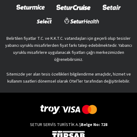
Belirtilen fiyatlar T.C. ve K.K.T.C. vatandaşları için geçerli olup tesisler
yabancı uyruklu misafirlerden fiyat farkı talep edebilmektedir. Yabancı
uyruklu misafirlere uygulanacak fiyatları çağrı merkezimizden
öğrenebilirsiniz.
Sitemizde yer alan tesis özellikleri bilgilendirme amaçlıdır, hizmet ve
kullanım saatleri dönemsel olarak Otel’ler tarafından değişitirilebilir.
SETUR SERVİS TURİSTİK A.Ş
Belge No: 728