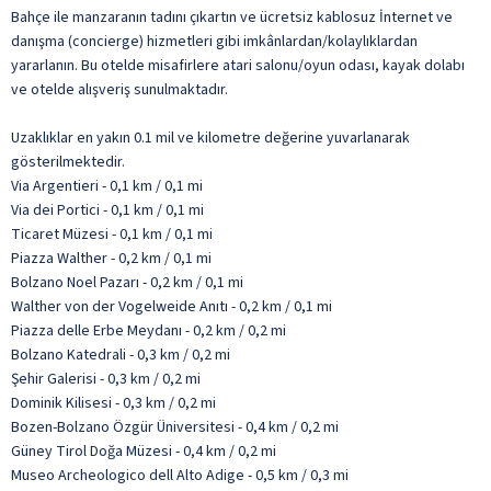
Bahçe ile manzaranın tadını çıkartın ve ücretsiz kablosuz İnternet ve
danışma (concierge) hizmetleri gibi imkânlardan/kolaylıklardan
yararlanın. Bu otelde misafirlere atari salonu/oyun odası, kayak dolabı
ve otelde alışveriş sunulmaktadır.
Uzaklıklar en yakın 0.1 mil ve kilometre değerine yuvarlanarak
gösterilmektedir.
Via Argentieri - 0,1 km / 0,1 mi
Via dei Portici - 0,1 km / 0,1 mi
Ticaret Müzesi - 0,1 km / 0,1 mi
Piazza Walther - 0,2 km / 0,1 mi
Bolzano Noel Pazarı - 0,2 km / 0,1 mi
Walther von der Vogelweide Anıtı - 0,2 km / 0,1 mi
Piazza delle Erbe Meydanı - 0,2 km / 0,2 mi
Bolzano Katedrali - 0,3 km / 0,2 mi
Şehir Galerisi - 0,3 km / 0,2 mi
Dominik Kilisesi - 0,3 km / 0,2 mi
Bozen-Bolzano Özgür Üniversitesi - 0,4 km / 0,2 mi
Güney Tirol Doğa Müzesi - 0,4 km / 0,2 mi
Museo Archeologico dell Alto Adige - 0,5 km / 0,3 mi