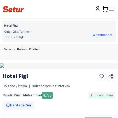
Hotel Figl
Giriş - Çıkış Tarihleri
Yeniden Ara
1 Oda, 2 Yetişkin
Setur
Bolzano Otelleri
Hotel Figl
Bolzano / İtalya
|
Bolzano
Merkez:
19.9
km
4.7
/5
Misafir Puanı
Mükemmel
Tüm Yorumlar
Haritada Gör