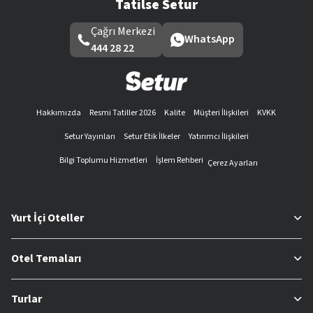
Tatilse Setur
Çağrı Merkezi
WhatsApp
444 28 22
Hakkımızda
Resmi Tatiller 2026
Kalite
Müşteri İlişkileri
KVKK
Setur Yayınları
Setur Etik İlkeler
Yatırımcı İlişkileri
Bilgi Toplumu Hizmetleri
İşlem Rehberi
Çerez Ayarları
Yurt İçi Oteller
Otel Temaları
Turlar