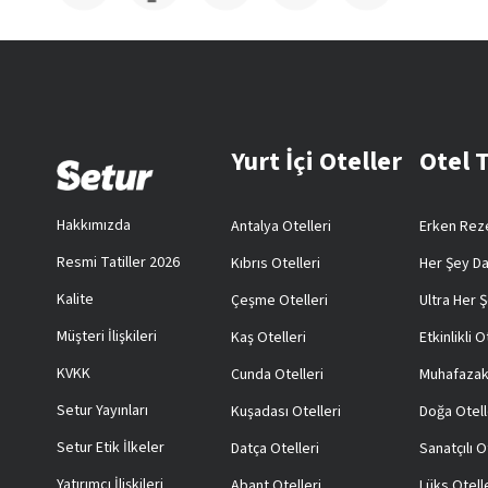
Yurt İçi Oteller
Otel 
Hakkımızda
Antalya Otelleri
Erken Reze
Resmi Tatiller 2026
Kıbrıs Otelleri
Her Şey Da
Kalite
Çeşme Otelleri
Ultra Her Ş
Müşteri İlişkileri
Kaş Otelleri
Etkinlikli O
KVKK
Cunda Otelleri
Muhafazak
Setur Yayınları
Kuşadası Otelleri
Doğa Otell
Setur Etik İlkeler
Datça Otelleri
Sanatçılı O
Yatırımcı İlişkileri
Abant Otelleri
Lüks Otell