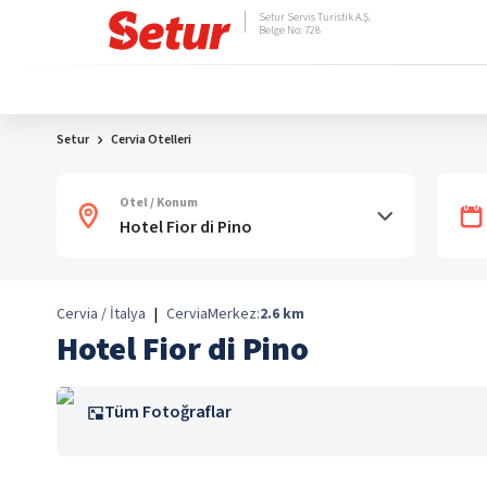
Setur Servis Turistik A.Ş.
Belge No: 728
Setur
Cervia Otelleri
Otel / Konum
Cervia / İtalya
|
Cervia
Merkez:
2.6
km
Hotel Fior di Pino
Tüm Fotoğraflar