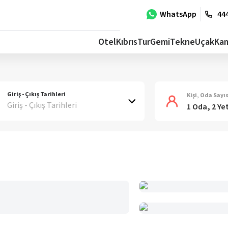
WhatsApp
444
Otel
Kıbrıs
Tur
Gemi
Tekne
Uçak
Ka
Giriş - Çıkış Tarihleri
Kişi, Oda Sayıs
Giriş - Çıkış Tarihleri
1 Oda, 2 Ye