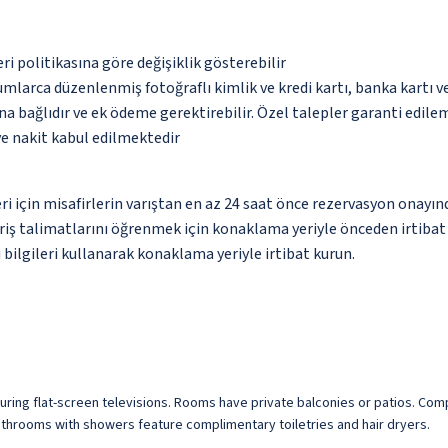
eri politikasına göre değişiklik gösterebilir
umlarca düzenlenmiş fotoğraflı kimlik ve kredi kartı, banka kartı v
na bağlıdır ve ek ödeme gerektirebilir. Özel talepler garanti edile
ve nakit kabul edilmektedir
leri için misafirlerin varıştan en az 24 saat önce rezervasyon onayı
giriş talimatlarını öğrenmek için konaklama yeriyle önceden irtibat
bilgileri kullanarak konaklama yeriyle irtibat kurun.
turing flat-screen televisions. Rooms have private balconies or patios. C
bathrooms with showers feature complimentary toiletries and hair dryers.