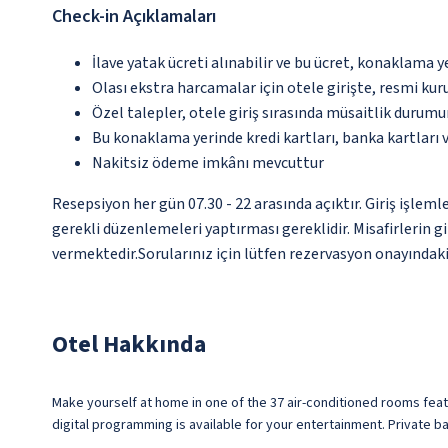
Check-in Açıklamaları
İlave yatak ücreti alınabilir ve bu ücret, konaklama y
Olası ekstra harcamalar için otele girişte, resmi kur
Özel talepler, otele giriş sırasında müsaitlik durumu
Bu konaklama yerinde kredi kartları, banka kartları 
Nakitsiz ödeme imkânı mevcuttur
Resepsiyon her gün 07.30 - 22 arasında açıktır. Giriş işlem
gerekli düzenlemeleri yaptırması gereklidir. Misafirlerin 
vermektedir.Sorularınız için lütfen rezervasyon onayındaki 
Otel Hakkında
Make yourself at home in one of the 37 air-conditioned rooms fea
digital programming is available for your entertainment. Private 