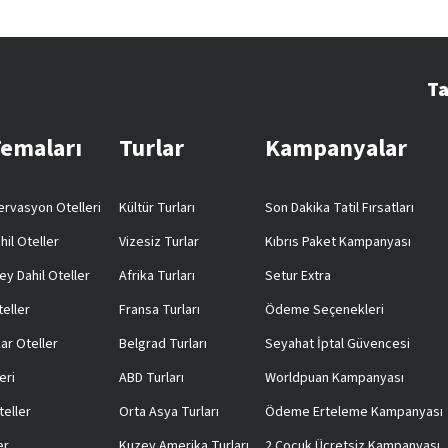
Ta
Temaları
Turlar
Kampanyalar
rvasyon Otelleri
Kültür Turları
Son Dakika Tatil Fırsatları
hil Oteller
Vizesiz Turlar
Kıbrıs Paket Kampanyası
ey Dahil Oteller
Afrika Turları
Setur Extra
teller
Fransa Turları
Ödeme Seçenekleri
ar Oteller
Belgrad Turları
Seyahat İptal Güvencesi
eri
ABD Turları
Worldpuan Kampanyası
teller
Orta Asya Turları
Ödeme Erteleme Kampanyası
er
Kuzey Amerika Turları
2 Çocuk Ücretsiz Kampanyası