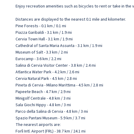
Enjoy recreation amenities such as bicycles to rent or take in the
Distances are displayed to the nearest 0.1 mile and kilometer.
Pine Forests - 0.1 km / 0.1 mi
Piazza Garibaldi - 3.1 km / 1.9 mi
Cervia Town Hall - 3.1 km / 1.9 mi
Cathedral of Santa Maria Assunta - 3.1 km / 1.9 mi
Museum of Salt - 3.3 km / 2 mi
Eurocamp - 3.6 km / 2.2 mi
Salina di Cervia Visitor Center - 3.8 km / 2.4 mi
Atlantica Water Park - 4.2 km / 2.6 mi
Cervia Natural Park - 4.5 km / 2.8 mi
Pineta di Cervia - Milano Marittima - 4.5 km / 2.8 mi
Papeete Beach - 4.7 km / 2.9 mi
Minigolf Centrale - 4.8 km / 3 mi
Sala Giochi Hippy - 4.8 km / 3 mi
Parco della Salina di Cervia - 4.8 km / 3 mi
Spazio Pantani Museum - 5.9 km / 3.7 mi
The nearest airports are:
Forlì Intl. Airport (FRL) - 38.7 km / 24.1 mi