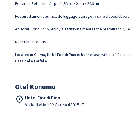
Federico Fellini Intl. Airport (RMI) - 40 km / 24.9 mi
Featured amenities include luggage storage, a safe deposit box at t
At Hotel Fior di Pino, enjoy a satisfying meal at the restaurant. Qu
Near Pine Forests
Located in Cervia, Hotel Fior di Pino is by the sea, within a 10-minu
Casa delle Farfalle.
Otel Konumu
Hotel Fior di Pino
Viale Italia 192 Cervia 48015 IT