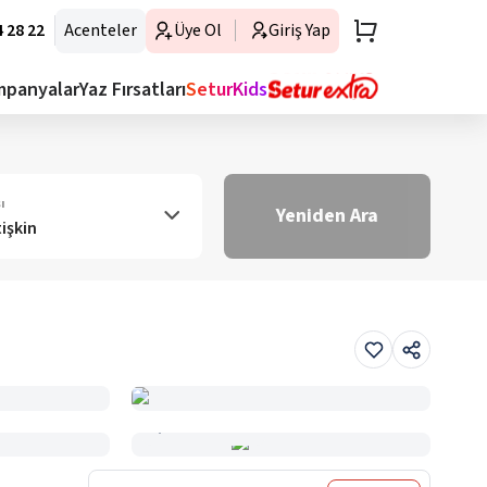
 28 22
Acenteler
Üye Ol
Giriş Yap
mpanyalar
Yaz Fırsatları
SeturKids
ı
Yeniden Ara
tişkin
Haritada Gör