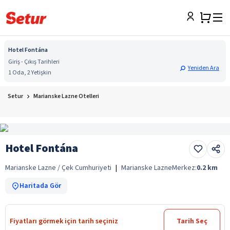
Hotel Fontána
Giriş - Çıkış Tarihleri
Yeniden Ara
1 Oda, 2 Yetişkin
Setur
Marianske Lazne Otelleri
Hotel Fontána
Marianske Lazne / Çek Cumhuriyeti
|
Marianske Lazne
Merkez:
0.2
km
Haritada Gör
Fiyatları görmek için tarih seçiniz
Tarih Seç