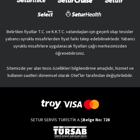
Belirtilen fiyatlar T.C. ve K.K.T.C. vatandaşları için geçerli olup tesisler
yabancı uyruklu misafirlerden fiyat farkı talep edebilmektedir. Yabancı
uyruklu misafirlere uygulanacak fiyatları çağrı merkezimizden
öğrenebilirsiniz.
Sitemizde yer alan tesis özellikleri bilgilendirme amaçlıdır, hizmet ve
kullanım saatleri dönemsel olarak Otel’ler tarafından değişitirilebilir.
SETUR SERVİS TURİSTİK A.Ş
Belge No: 728