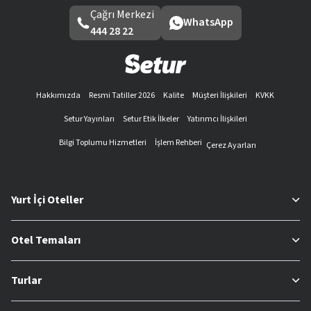
Çağrı Merkezi
WhatsApp
444 28 22
Hakkımızda
Resmi Tatiller 2026
Kalite
Müşteri İlişkileri
KVKK
Setur Yayınları
Setur Etik İlkeler
Yatırımcı İlişkileri
Bilgi Toplumu Hizmetleri
İşlem Rehberi
Çerez Ayarları
Yurt İçi Oteller
Otel Temaları
Turlar