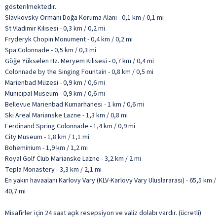
gösterilmektedir.
Slavkovsky Ormanı Doğa Koruma Alanı - 0,1 km / 0,1 mi
St Vladimir Kilisesi - 0,3 km / 0,2 mi
Fryderyk Chopin Monument - 0,4 km / 0,2 mi
Spa Colonnade - 0,5 km / 0,3 mi
Göğe Yükselen Hz. Meryem Kilisesi - 0,7 km / 0,4 mi
Colonnade by the Singing Fountain - 0,8 km / 0,5 mi
Marienbad Müzesi - 0,9 km / 0,6 mi
Municipal Museum - 0,9 km / 0,6 mi
Bellevue Marienbad Kumarhanesi - 1 km / 0,6 mi
Ski Areal Marianske Lazne - 1,3 km / 0,8 mi
Ferdinand Spring Colonnade - 1,4 km / 0,9 mi
City Museum - 1,8 km / 1,1 mi
Boheminium - 1,9 km / 1,2 mi
Royal Golf Club Marianske Lazne - 3,2 km / 2 mi
Tepla Monastery - 3,3 km / 2,1 mi
En yakın havaalanı Karlovy Vary (KLV-Karlovy Vary Uluslararası) - 65,5 km /
40,7 mi
Misafirler için 24 saat açık resepsiyon ve valiz dolabı vardır. (ücretli)