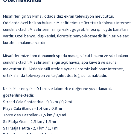
Misafirler için 98 klimalı odada düz ekran televizyon mevcuttur.
Odalarda özel balkon bulunur. Misafirlerimize ücretsiz kablosuz internet
sunulmaktadır. Misafirlerimizin iyi vakit geçirebilmesi için uydu kanalları
vardır. Özel banyo, duş kabini, ücretsiz banyo/kozmetik ürünleri ve saç
kurutma makinesi vardır.
Misafirlerimize tam donanımlı spada masaj, vücut bakımı ve yüz bakımı
sunulmaktadır. Misafirlerimiz için açık havuz, spa küveti ve sauna
mevcuttur. Bu Akdeniz stili otelde ayrıca ücretsiz kablosuz İnternet,
ortak alanda televizyon ve tur/bilet desteği sunulmaktadır.
Uzaklıklar en yakın 0.1 mil ve kilometre değerine yuvarlanarak
gösterilmektedir.
Strand Cala Santandria - 0,3 km / 0,2 mi
Playa Cala Blanca - 1,4 km / 0,9 mi
Torre des Castellar - 1,5 km / 0,9 mi
Sa Platja Gran - 2,5 km / 1,5 mi
Sa Platja Petita - 2,7 km / 1,7 mi