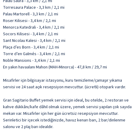
Palau Saura - 3,3 km / 2,1 mi
Torresaura Palace - 3,3 km / 2,1 mi
Palau Martorell - 3,3 km / 2,1 mi
Roser Kilisesi - 3,4 km / 2,1 mi
Menorca Katedrali - 3,4 km / 2,1 mi
Socors Kilisesi - 3,4 km / 2,1 mi
Sant Nicolau Kalesi - 3,4 km / 2,1 mi
Plaça d’es Born - 3,4 km / 2,1 mi
Torre d’en Galmés - 3,4 km / 2,1 mi
Noble Mansions - 3,4 km / 2,1 mi
En yakın havaalanı Mahon (MAH-Minorca) - 47,8 km / 29,7 mi
Misafirler için bilgisayar istasyonu, kuru temizleme/çamaşır yıkama
servisi ve 24 saat açık resepsiyon mevcuttur. (ücretli) otopark vardır.
Gran Sagitario Buffet yemek servisi için ideal, bu otelde, 2 restoran ve
kahve dükkânı/kafe dâhil olmak üzere, yemek servisi yapılan çok sayıda
mekan var. Misafirler için her gün ücretsiz resepsiyon mevcuttur.
Serinletici bir içecek istediğinizde, havuz kenarı barı, 2 bar/dinlenme
salonu ve 2 plaj barı idealdir.