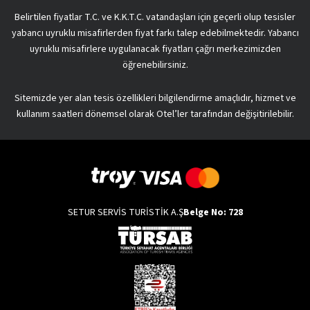
Belirtilen fiyatlar T.C. ve K.K.T.C. vatandaşları için geçerli olup tesisler
yabancı uyruklu misafirlerden fiyat farkı talep edebilmektedir. Yabancı
uyruklu misafirlere uygulanacak fiyatları çağrı merkezimizden
öğrenebilirsiniz.
Sitemizde yer alan tesis özellikleri bilgilendirme amaçlıdır, hizmet ve
kullanım saatleri dönemsel olarak Otel’ler tarafından değişitirilebilir.
SETUR SERVİS TURİSTİK A.Ş
Belge No: 728