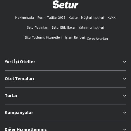
Hakkımızda
Resmi Tatiller 2026
Kalite
Müşteri İlişkileri
KVKK
Setur Yayınları
Setur Etik İlkeler
Yatırımcı İlişkileri
Bilgi Toplumu Hizmetleri
İşlem Rehberi
Çerez Ayarları
Yurt İçi Oteller
Otel Temaları
Turlar
Kampanyalar
Diğer Hizmetlerimiz