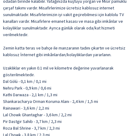
odadan birinde kalabilir. Yatağınızda kuştüyü yorgan ve Mısır pamuklu
çarşaf takımı vardır. Misafirlerimize ücretsiz kablosuz internet
sunulmaktadır. Misafirlerimizin iyi vakit geçirebilmesi için kablolu TV
kanalları vardır. Misafirlere emanet kasası ve masa gibi imkânlar ve
kolaylıklar sunulmaktadır. Ayrıca günlük olarak oda/kat hizmeti
verilmektedir.
Zemin katta teras ve bahçe ile manzaranın tadını çıkartın ve ücretsiz
kablosuz İnternet gibi imkânlardan/kolaylıklardan yararlanın.
Uzaklıklar en yakın 0.1 mil ve kilometre değerine yuvarlanarak
gösterilmektedir.
Dal Gölü - 0,1 km / 0,1 mi
Nehru Park - 0,9 km / 0,6 mi
Kathi Darwaza - 2,1 km / 1,3 mi
Shankaracharya Orman Koruma Alanı - 2,4 km / 1,5 mi
Rainawari - 3,6 km / 2,2 mi
Lal Chowk Ghantaghar - 3,6 km / 2,2 mi
Pir Dastgir Sahib - 3,7 km / 2,3 mi
Roza Bal Shrine - 3,7 km / 2,3 mi
Lal Chowk - 3,8 km / 2,3 mi