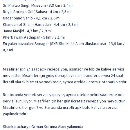
Sri Pratap Singh Museum - 3,9 km / 2,4 mi
Royal Springs Golf Sahası - 4 km / 2,5 mi
Naqshband Sahib - 4,1 km / 2,6 mi
Khanqah of Shah-i-Hamadan - 4,4 km / 2,8 mi
Jama Masjid - 4,7 km / 2,9 mi
Kherbawani Asthapan - 5 km / 3,1 mi
En yakın havaalanı Srinagar (SXR-Sheikh Ul Alam Uluslararası) - 13,9 km /
8,7 mi
Misafirler için 24 saat açık resepsiyon, asansör ve lobide kahve servisi
mevcuttur. Misafirler için gidiş-dönüş havaalanı transfer servisi 24 saat
ücretli olarak hizmet vermektedir, ayrıca otelde ücretsiz otopark vardır.
Restoranda yemek servisi yapılıyor, ayrıca otelde belirli saatlerde oda
servisi sunuluyor. Misafirler için her gün ücretsiz resepsiyon mevcuttur.
Misafirlere her gün 7 ve 9 arasında ücretli açık büfe kahvaltı servisi
yapılmaktadır.
Shankaracharya Orman Koruma Alanı yakınında