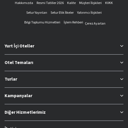
Hakkımızda
Resmi Tatiller 2026
Kalite
Müşteri İlişkileri
KVKK
Setur Yayınları
Setur Etik İlkeler
Yatırımcı İlişkileri
Bilgi Toplumu Hizmetleri
İşlem Rehberi
Çerez Ayarları
Yurt İçi Oteller
Otel Temaları
Turlar
Kampanyalar
Diğer Hizmetlerimiz