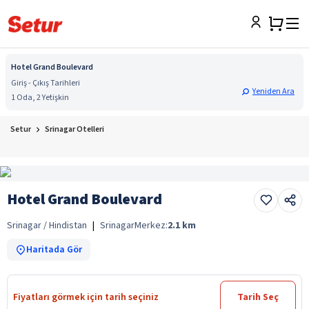
Hotel Grand Boulevard
Giriş - Çıkış Tarihleri
Yeniden Ara
1 Oda, 2 Yetişkin
Setur
Srinagar Otelleri
Hotel Grand Boulevard
Srinagar / Hindistan
|
Srinagar
Merkez:
2.1
km
Haritada Gör
Fiyatları görmek için tarih seçiniz
Tarih Seç