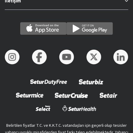
İletişim
Belirtilen fiyatlar T.C. ve K.K.T.C. vatandaşları için geçerli olup tesisler
yabancı uyruklu misafirlerden fiyat farkı talep edebilmektedir. Yabancı