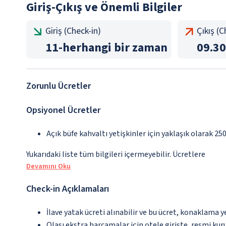
Giriş-Çıkış ve Önemli Bilgiler
Giriş (Check-in)
Çıkış (
11
-
herhangi bir zaman
09.30
Zorunlu Ücretler
Opsiyonel Ücretler
Açık büfe kahvaltı yetişkinler için yaklaşık olarak 25
Yukarıdaki liste tüm bilgileri içermeyebilir. Ücretlere
Devamını Oku
Check-in Açıklamaları
İlave yatak ücreti alınabilir ve bu ücret, konaklama y
Olası ekstra harcamalar için otele girişte, resmi kur