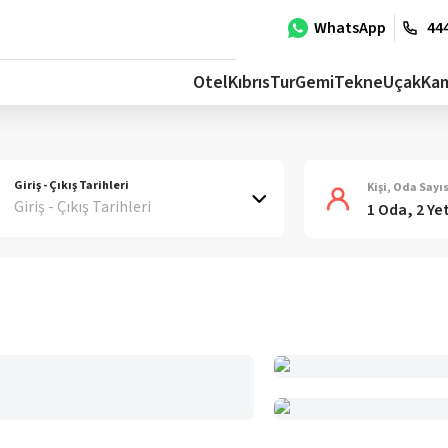
WhatsApp
444
Otel
Kıbrıs
Tur
Gemi
Tekne
Uçak
Ka
Giriş - Çıkış Tarihleri
Kişi, Oda Sayıs
Giriş - Çıkış Tarihleri
1 Oda, 2 Ye