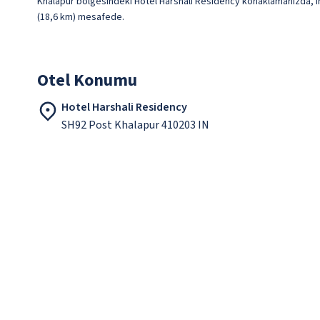
Khalapur bölgesindeki Hotel Harshali Residency konaklamanızda, Ima
(18,6 km) mesafede.
Otel Konumu
Hotel Harshali Residency
SH92 Post Khalapur 410203 IN