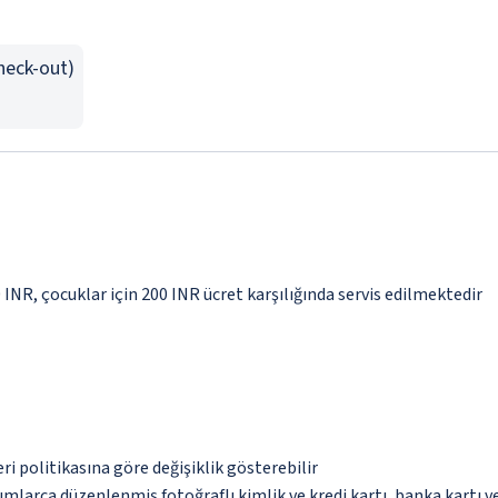
Check-out)
0 INR, çocuklar için 200 INR ücret karşılığında servis edilmektedir
eri politikasına göre değişiklik gösterebilir
umlarca düzenlenmiş fotoğraflı kimlik ve kredi kartı, banka kartı v