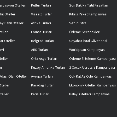
rvasyon Otelleri
Kültür Turları
Son Dakika Tatil Fırsatları
hil Oteller
Vizesiz Turlar
Kıbrıs Paket Kampanyası
ey Dahil Oteller
Afrika Turları
Setur Extra
teller
Fransa Turları
Ödeme Seçenekleri
ar Oteller
Belgrad Turları
Seyahat İptal Güvencesi
eri
ABD Turları
Worldpuan Kampanyası
teller
Orta Asya Turları
Ödeme Erteleme Kampanyası
er
Kuzey Amerika Turları
2 Çocuk Ücretsiz Kampanyası
 Odası Olan Oteller
Avrupa Turları
Çok Kal Az Öde Kampanyası
telleri
Karadağ Turları
Ekonomik Oteller Kampanyası
teller
Paris Turları
Balayı Otelleri Kampanyası