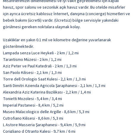
Misafirlerimizin dinlenebilmesi ve iyi vakit geçirebilmesi için kapalı
havuz, spor salonu ve sezonluk açık havuz vardır. Bu otelde misafirler
için ayrıca ücretsiz kablosuz İnternet, danışma (concierge) hizmetleri ve
bebek bakımı (ücretli) vardır. (Ücretsiz) bölge servisiyle yakındaki
görülmesi gereken noktalara ulaşmak kolay.
Uzaklıklar en yakın 0.1 mil ve kilometre değerine yuvarlanarak
gösterilmektedir.
Lampada senza Luce Heykeli - 2 km / 1,2 mi
Tarantismo Müzesi - 2 km / 1,2 mi
Aziz Peter ve Paul Katedrali - 2 km / 1,3 mi
San Paolo Kilisesi - 2,1 km / 1,3 mi
Torre dell Orologio Saat Kulesi - 2,1 km / 1,3 mi
Santi Dimitri Azienda Agricola Şaraphanesi - 2,1 km / 1,3 mi
Alexandria Aziz Katerina Bazilikası - 2,2 km / 1,4 mi
Tonietti Mozolesi - 5,4 km / 3,4 mi
Imperial Pastanesi - 8,4 km / 5,2 mi
Museo Malacologico delle Argille - 8,6 km / 5,3 mi
Cutrofiano Kilisesi - 8,6 km / 5,3 mi
L Astore Masseria Şaraphanesi - 9,4 km / 5,9 mi
Corigliano d Otranto Kalesi - 9,7 km / 6 mi