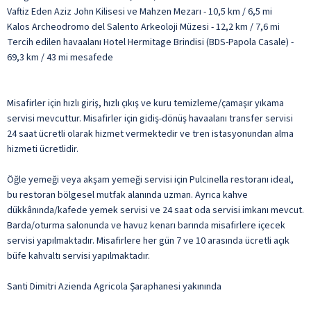
Vaftiz Eden Aziz John Kilisesi ve Mahzen Mezarı - 10,5 km / 6,5 mi
Kalos Archeodromo del Salento Arkeoloji Müzesi - 12,2 km / 7,6 mi
Tercih edilen havaalanı Hotel Hermitage Brindisi (BDS-Papola Casale) -
69,3 km / 43 mi mesafede
Misafirler için hızlı giriş, hızlı çıkış ve kuru temizleme/çamaşır yıkama
servisi mevcuttur. Misafirler için gidiş-dönüş havaalanı transfer servisi
24 saat ücretli olarak hizmet vermektedir ve tren istasyonundan alma
hizmeti ücretlidir.
Öğle yemeği veya akşam yemeği servisi için Pulcinella restoranı ideal,
bu restoran bölgesel mutfak alanında uzman. Ayrıca kahve
dükkânında/kafede yemek servisi ve 24 saat oda servisi imkanı mevcut.
Barda/oturma salonunda ve havuz kenarı barında misafirlere içecek
servisi yapılmaktadır. Misafirlere her gün 7 ve 10 arasında ücretli açık
büfe kahvaltı servisi yapılmaktadır.
Santi Dimitri Azienda Agricola Şaraphanesi yakınında