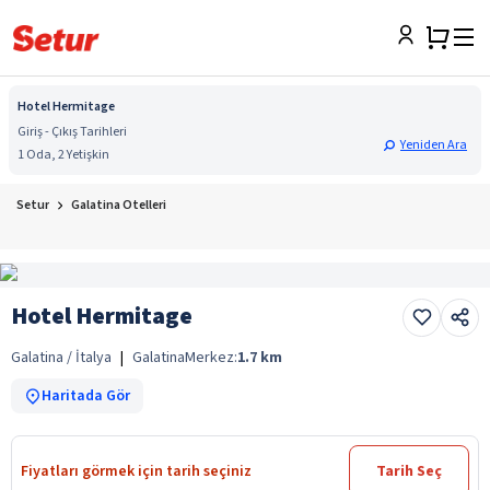
Hotel Hermitage
Giriş - Çıkış Tarihleri
Yeniden Ara
1 Oda, 2 Yetişkin
Setur
Galatina Otelleri
Hotel Hermitage
Galatina / İtalya
|
Galatina
Merkez:
1.7
km
Haritada Gör
Fiyatları görmek için tarih seçiniz
Tarih Seç