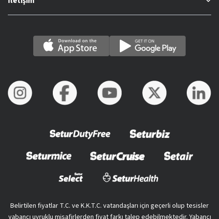
İletişim
Belirtilen fiyatlar T.C. ve K.K.T.C. vatandaşları için geçerli olup tesisler
yabancı uyruklu misafirlerden fiyat farkı talep edebilmektedir. Yabancı