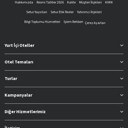
Hakkımızda
Resmi Tatiller 2026
Kalite
Müşteri İlişkileri
KVKK
Setur Yayınları
Setur Etik İlkeler
Yatırımcı İlişkileri
Bilgi Toplumu Hizmetleri
İşlem Rehberi
Çerez Ayarları
Yurt İçi Oteller
Otel Temaları
Turlar
Kampanyalar
Diğer Hizmetlerimiz