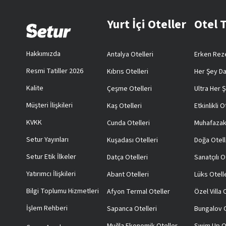
Yurt İçi Oteller
Otel 
Hakkımızda
Antalya Otelleri
Erken Reze
Resmi Tatiller 2026
Kıbrıs Otelleri
Her Şey Da
Kalite
Çeşme Otelleri
Ultra Her Ş
Müşteri İlişkileri
Kaş Otelleri
Etkinlikli O
KVKK
Cunda Otelleri
Muhafazak
Setur Yayınları
Kuşadası Otelleri
Doğa Otell
Setur Etik İlkeler
Datça Otelleri
Sanatçılı O
Yatırımcı İlişkileri
Abant Otelleri
Lüks Otell
Bilgi Toplumu Hizmetleri
Afyon Termal Oteller
Özel Villa
İşlem Rehberi
Sapanca Otelleri
Bungalov O