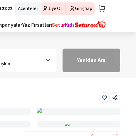
 28 22
Acenteler
Üye Ol
Giriş Yap
mpanyalar
Yaz Fırsatları
SeturKids
ı
Yeniden Ara
tişkin
Haritada Gör