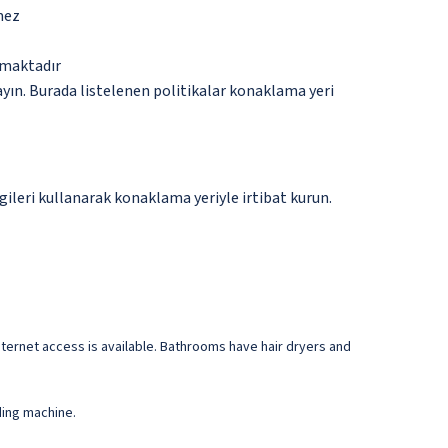
mez
lmaktadır
ayın. Burada listelenen politikalar konaklama yeri
gileri kullanarak konaklama yeriyle irtibat kurun.
ternet access is available. Bathrooms have hair dryers and
ding machine.