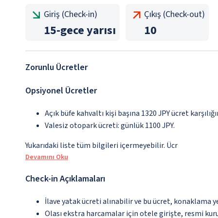
Giriş (Check-in)
Çıkış (Check-out)
15
-
gece yarısı
10
Zorunlu Ücretler
Opsiyonel Ücretler
Açık büfe kahvaltı kişi başına 1320 JPY ücret karşılığ
Valesiz otopark ücreti: günlük 1100 JPY.
Yukarıdaki liste tüm bilgileri içermeyebilir. Ücr
Devamını Oku
Check-in Açıklamaları
İlave yatak ücreti alınabilir ve bu ücret, konaklama y
Olası ekstra harcamalar için otele girişte, resmi kur