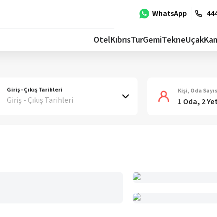
WhatsApp
444
Otel
Kıbrıs
Tur
Gemi
Tekne
Uçak
Ka
Giriş - Çıkış Tarihleri
Kişi, Oda Sayıs
Giriş - Çıkış Tarihleri
1 Oda, 2 Ye