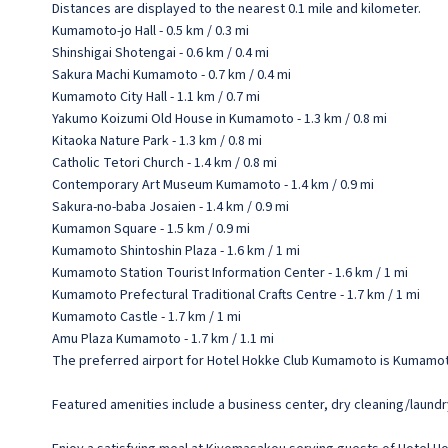
Distances are displayed to the nearest 0.1 mile and kilometer.
Kumamoto-jo Hall - 0.5 km / 0.3 mi
Shinshigai Shotengai - 0.6 km / 0.4 mi
Sakura Machi Kumamoto - 0.7 km / 0.4 mi
Kumamoto City Hall - 1.1 km / 0.7 mi
Yakumo Koizumi Old House in Kumamoto - 1.3 km / 0.8 mi
Kitaoka Nature Park - 1.3 km / 0.8 mi
Catholic Tetori Church - 1.4 km / 0.8 mi
Contemporary Art Museum Kumamoto - 1.4 km / 0.9 mi
Sakura-no-baba Josaien - 1.4 km / 0.9 mi
Kumamon Square - 1.5 km / 0.9 mi
Kumamoto Shintoshin Plaza - 1.6 km / 1 mi
Kumamoto Station Tourist Information Center - 1.6 km / 1 mi
Kumamoto Prefectural Traditional Crafts Centre - 1.7 km / 1 mi
Kumamoto Castle - 1.7 km / 1 mi
Amu Plaza Kumamoto - 1.7 km / 1.1 mi
The preferred airport for Hotel Hokke Club Kumamoto is Kumamoto 
Featured amenities include a business center, dry cleaning/laundry 