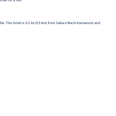
0 AM for a fee.
le. This hotel is 0.3 mi (0.5 km) from Sakura Machi Kumamoto and