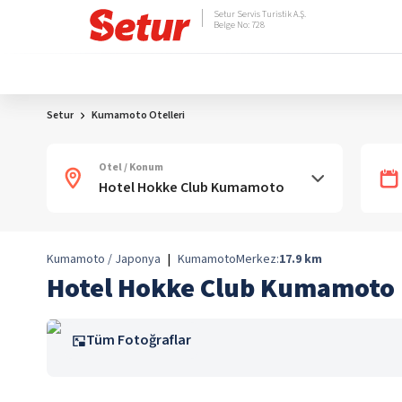
Setur Servis Turistik A.Ş.
Belge No: 728
Setur
Kumamoto Otelleri
Otel / Konum
Kumamoto / Japonya
|
Kumamoto
Merkez:
17.9
km
Hotel Hokke Club Kumamoto
Tüm Fotoğraflar