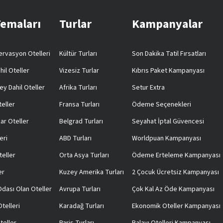
Temaları
Turlar
Kampanyalar
rvasyon Otelleri
Kültür Turları
Son Dakika Tatil Fırsatları
hil Oteller
Vizesiz Turlar
Kıbrıs Paket Kampanyası
ey Dahil Oteller
Afrika Turları
Setur Extra
teller
Fransa Turları
Ödeme Seçenekleri
ar Oteller
Belgrad Turları
Seyahat İptal Güvencesi
eri
ABD Turları
Worldpuan Kampanyası
teller
Orta Asya Turları
Ödeme Erteleme Kampanyası
er
Kuzey Amerika Turları
2 Çocuk Ücretsiz Kampanyası
 Odası Olan Oteller
Avrupa Turları
Çok Kal Az Öde Kampanyası
telleri
Karadağ Turları
Ekonomik Oteller Kampanyası