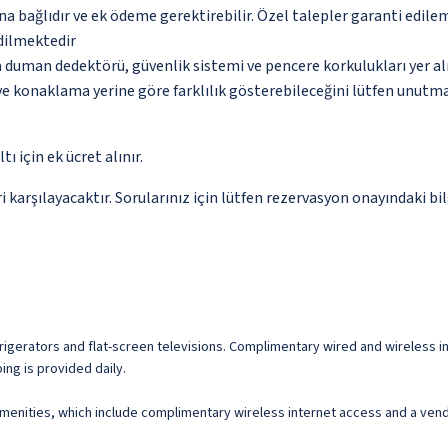
na bağlıdır ve ek ödeme gerektirebilir. Özel talepler garanti edile
edilmektedir
a duman dedektörü, güvenlik sistemi ve pencere korkulukları yer a
 ve konaklama yerine göre farklılık gösterebileceğini lütfen unutm
ı için ek ücret alınır.
 karşılayacaktır. Sorularınız için lütfen rezervasyon onayındaki bil
igerators and flat-screen televisions. Complimentary wired and wireless in
ng is provided daily.
menities, which include complimentary wireless internet access and a ven