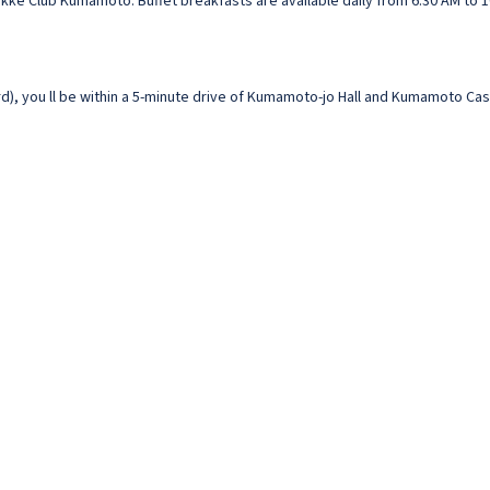
kke Club Kumamoto. Buffet breakfasts are available daily from 6:30 AM to 1
, you ll be within a 5-minute drive of Kumamoto-jo Hall and Kumamoto Cast