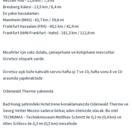
Hessen Yolu - 12,6 km / 7,9 mi
Breuberg Kalesi - 13,5 km / 8,4 mi
En yakın havaalanları:
Mannheim (MHG) - 63,7 km / 39,6 mi
Frankfurt Havaalanı (FRA) - 69,1 km / 42,9 mi
Frankfurt (HHN-Frankfurt - Hahn) - 181,3 km / 112,6 mi
Misafirler için valiz dolabı, çamaşırhane ve kütüphane mevcuttur.
Ücretsiz otopark vardır.
Ücretsiz açık büfe kahvaltı servisi hafta içi 7 ve 10, hafta sonu 8 ve 10
arasında yapılmaktadır.
Odenwald Therme yakınında
Bad Konig şehrindeki Hotel Irene konaklamanızda Odenwald Therme ve
Georg Vetter Müzesi sadece birkaç adım ötenizde olacak. Bu otel
TECMUMAS - Technikmuseum Matthias Schmitt ile 0,2 mi (0,4 km) ve
Altes Schloss ile 0,3 mi (0,5 km) mesafede.