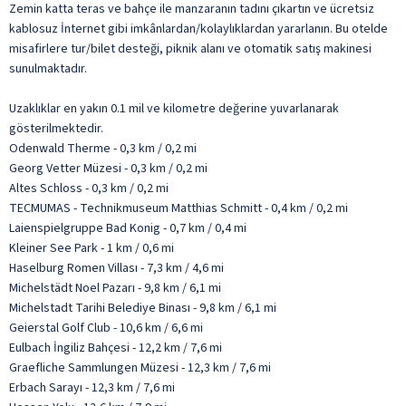
Zemin katta teras ve bahçe ile manzaranın tadını çıkartın ve ücretsiz
kablosuz İnternet gibi imkânlardan/kolaylıklardan yararlanın. Bu otelde
misafirlere tur/bilet desteği, piknik alanı ve otomatik satış makinesi
sunulmaktadır.
Uzaklıklar en yakın 0.1 mil ve kilometre değerine yuvarlanarak
gösterilmektedir.
Odenwald Therme - 0,3 km / 0,2 mi
Georg Vetter Müzesi - 0,3 km / 0,2 mi
Altes Schloss - 0,3 km / 0,2 mi
TECMUMAS - Technikmuseum Matthias Schmitt - 0,4 km / 0,2 mi
Laienspielgruppe Bad Konig - 0,7 km / 0,4 mi
Kleiner See Park - 1 km / 0,6 mi
Haselburg Romen Villası - 7,3 km / 4,6 mi
Michelstädt Noel Pazarı - 9,8 km / 6,1 mi
Michelstadt Tarihi Belediye Binası - 9,8 km / 6,1 mi
Geierstal Golf Club - 10,6 km / 6,6 mi
Eulbach İngiliz Bahçesi - 12,2 km / 7,6 mi
Graefliche Sammlungen Müzesi - 12,3 km / 7,6 mi
Erbach Sarayı - 12,3 km / 7,6 mi