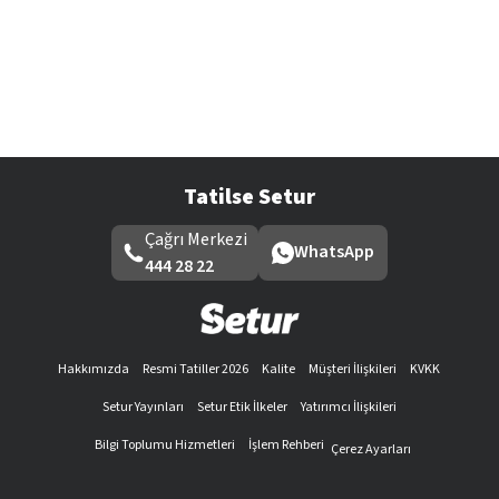
Tatilse Setur
Çağrı Merkezi
WhatsApp
444 28 22
Hakkımızda
Resmi Tatiller 2026
Kalite
Müşteri İlişkileri
KVKK
Setur Yayınları
Setur Etik İlkeler
Yatırımcı İlişkileri
Bilgi Toplumu Hizmetleri
İşlem Rehberi
Çerez Ayarları