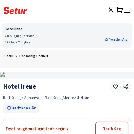
Hotel Irene
Giriş - Çıkış Tarihleri
Yeniden Ara
1 Oda, 2 Yetişkin
Setur
Bad Konig Otelleri
Hotel Irene
Bad Konig / Almanya
|
Bad Konig
Merkez:
1.4
km
Haritada Gör
Fiyatları görmek için tarih seçiniz
Tarih Seç