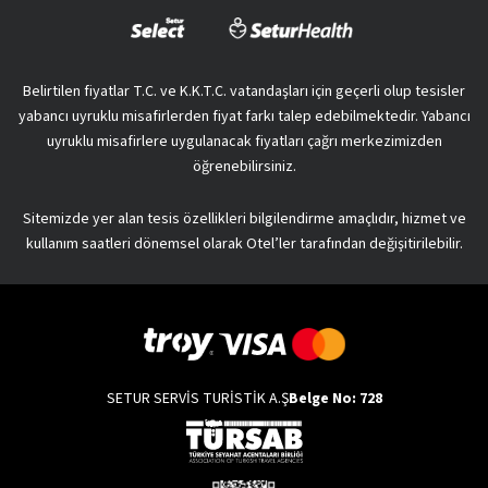
Belirtilen fiyatlar T.C. ve K.K.T.C. vatandaşları için geçerli olup tesisler
yabancı uyruklu misafirlerden fiyat farkı talep edebilmektedir. Yabancı
uyruklu misafirlere uygulanacak fiyatları çağrı merkezimizden
öğrenebilirsiniz.
Sitemizde yer alan tesis özellikleri bilgilendirme amaçlıdır, hizmet ve
kullanım saatleri dönemsel olarak Otel’ler tarafından değişitirilebilir.
SETUR SERVİS TURİSTİK A.Ş
Belge No: 728