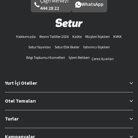
Çağrı Merkezi
WhatsApp
444 28 22
Hakkımızda
Resmi Tatiller 2026
Kalite
Müşteri İlişkileri
KVKK
Setur Yayınları
Setur Etik İlkeler
Yatırımcı İlişkileri
Bilgi Toplumu Hizmetleri
İşlem Rehberi
Çerez Ayarları
Yurt İçi Oteller
Otel Temaları
Turlar
Kampanyalar