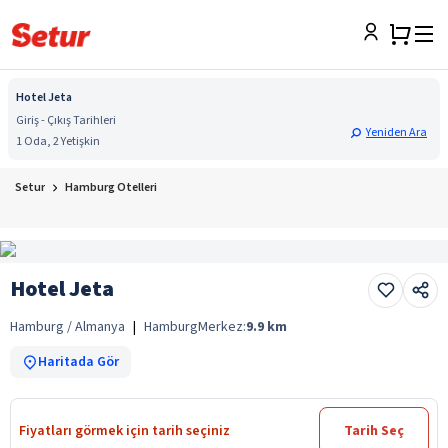
Hotel Jeta
Giriş - Çıkış Tarihleri
Yeniden Ara
1 Oda, 2 Yetişkin
Setur
Hamburg Otelleri
Hotel Jeta
Hamburg / Almanya
|
Hamburg
Merkez:
9.9
km
Haritada Gör
Fiyatları görmek için tarih seçiniz
Tarih Seç