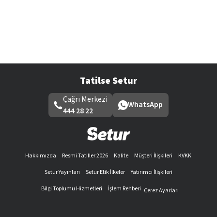
Tatilse Setur
Çağrı Merkezi
WhatsApp
444 28 22
Hakkımızda
Resmi Tatiller 2026
Kalite
Müşteri İlişkileri
KVKK
Setur Yayınları
Setur Etik İlkeler
Yatırımcı İlişkileri
Bilgi Toplumu Hizmetleri
İşlem Rehberi
Çerez Ayarları