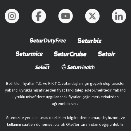
Belirtilen fiyatlar T.C. ve K.K.T.C. vatandaşları için geçerli olup tesisler
yabancı uyruklu misafirlerden fiyat farkı talep edebilmektedir. Yabancı
uyruklu misafirlere uygulanacak fiyatları çağrı merkezimizden
öğrenebilirsiniz.
Sitemizde yer alan tesis özellikleri bilgilendirme amaçlıdır, hizmet ve
kullanım saatleri dönemsel olarak Otel’ler tarafından değişitirilebilir.