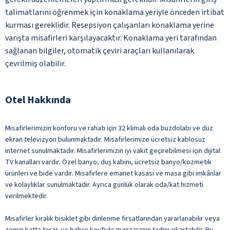
talimatlarını öğrenmek için konaklama yeriyle önceden irtibat
kurması gereklidir. Resepsiyon çalışanları konaklama yerine
varışta misafirleri karşılayacaktır. Konaklama yeri tarafından
sağlanan bilgiler, otomatik çeviri araçları kullanılarak
çevrilmiş olabilir.
Otel Hakkında
Misafirlerimizin konforu ve rahatı için 32 klimalı oda buzdolabı ve düz
ekran televizyon bulunmaktadır. Misafirlerimize ücretsiz kablosuz
internet sunulmaktadır. Misafirlerimizin iyi vakit geçirebilmesi için dijital
TV kanalları vardır. Özel banyo, duş kabini, ücretsiz banyo/kozmetik
ürünleri ve bide vardır. Misafirlere emanet kasası ve masa gibi imkânlar
ve kolaylıklar sunulmaktadır. Ayrıca günlük olarak oda/kat hizmeti
verilmektedir.
Misafirler kiralık bisiklet gibi dinlenme fırsatlarından yararlanabilir veya
zemin katta teras ve bahçe keyfiyle manzaranın tadını çıkartabilir. Bu