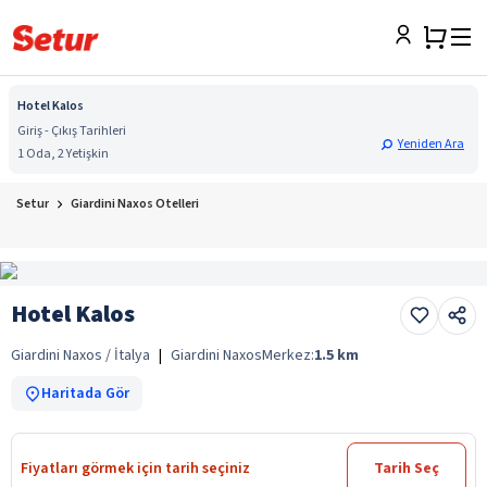
Hotel Kalos
Giriş - Çıkış Tarihleri
Yeniden Ara
1 Oda, 2 Yetişkin
Setur
Giardini Naxos Otelleri
Hotel Kalos
Giardini Naxos / İtalya
|
Giardini Naxos
Merkez:
1.5
km
Haritada Gör
Fiyatları görmek için tarih seçiniz
Tarih Seç