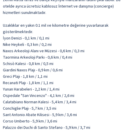
otelde ayrıca ücretsiz kablosuz İnternet ve danışma (concierge)
hizmetleri sunulmaktadır.
Uzaklıklar en yakın 0.1 mil ve kilometre değerine yuvarlanarak
gösterilmektedir.
İyon Denizi - 0,1 km / 0,1 mi
Nike Heykeli - 0,3 km / 0,2 mi
Naxos Arkeoloji Alanı ve Müzesi - 0,6 km / 0,3 mi
Taormina Arkeoloji Parkı - 0,6 km / 0,4 mi
Schisò Kalesi - 0,8 km / 0,5 mi
Giardini Naxos Plajı - 0,9 km / 0,6 mi
Greci Plajı - 1,8 km / 1,1 mi
Recanati Plajı - 1,8 km / 1,1 mi
Yunan Harabeleri - 2,2 km / 1,4 mi
Ospedale "San Vincenzo" - 4,1 km / 2,6 mi
Calatabiano Norman Kalesi - 5,4 km / 3,4 mi
Conchiglie Plajı - 5,7 km / 3,5 mi
Sant Antonio Abate Kilisesi - 5,9 km / 3,6 mi
Corso Umberto - 5,9 km / 3,6 mi
Palazzo dei Duchi di Santo Stefano - 5,9 km / 3,7 mi