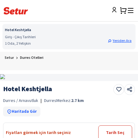
Hotel Keshtjella
Giriş - Çıkış Tarihleri
Yeniden Ara
1 Oda, 2 Yetişkin
Setur
Durres Otelleri
Hotel Keshtjella
Durres / Arnavutluk
|
Durres
Merkez:
2.7
km
Haritada Gör
Fiyatları görmek için tarih seçiniz
Tarih Seç