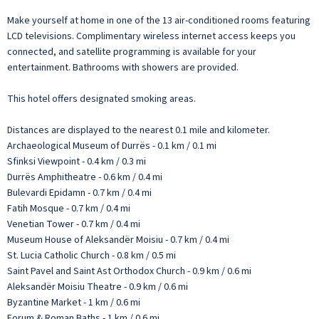
Make yourself at home in one of the 13 air-conditioned rooms featuring
LCD televisions. Complimentary wireless internet access keeps you
connected, and satellite programming is available for your
entertainment. Bathrooms with showers are provided.
This hotel offers designated smoking areas.
Distances are displayed to the nearest 0.1 mile and kilometer.
Archaeological Museum of Durrës - 0.1 km / 0.1 mi
Sfinksi Viewpoint - 0.4 km / 0.3 mi
Durrës Amphitheatre - 0.6 km / 0.4 mi
Bulevardi Epidamn - 0.7 km / 0.4 mi
Fatih Mosque - 0.7 km / 0.4 mi
Venetian Tower - 0.7 km / 0.4 mi
Museum House of Aleksandër Moisiu - 0.7 km / 0.4 mi
St. Lucia Catholic Church - 0.8 km / 0.5 mi
Saint Pavel and Saint Ast Orthodox Church - 0.9 km / 0.6 mi
Aleksandër Moisiu Theatre - 0.9 km / 0.6 mi
Byzantine Market - 1 km / 0.6 mi
Forum & Roman Baths - 1 km / 0.6 mi