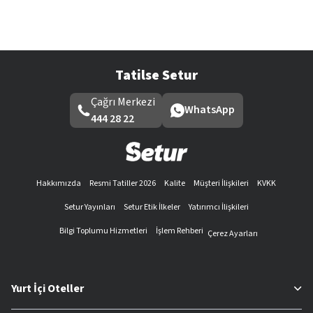
Tatilse Setur
Çağrı Merkezi
WhatsApp
444 28 22
Hakkımızda
Resmi Tatiller 2026
Kalite
Müşteri İlişkileri
KVKK
Setur Yayınları
Setur Etik İlkeler
Yatırımcı İlişkileri
Bilgi Toplumu Hizmetleri
İşlem Rehberi
Çerez Ayarları
Yurt İçi Oteller