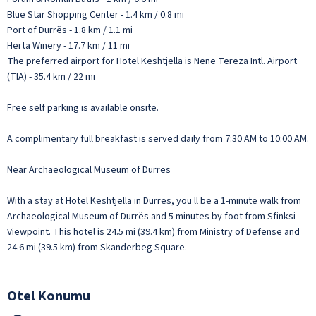
Blue Star Shopping Center - 1.4 km / 0.8 mi
Port of Durrës - 1.8 km / 1.1 mi
Herta Winery - 17.7 km / 11 mi
The preferred airport for Hotel Keshtjella is Nene Tereza Intl. Airport
(TIA) - 35.4 km / 22 mi
Free self parking is available onsite.
A complimentary full breakfast is served daily from 7:30 AM to 10:00 AM.
Near Archaeological Museum of Durrës
With a stay at Hotel Keshtjella in Durrës, you ll be a 1-minute walk from
Archaeological Museum of Durrës and 5 minutes by foot from Sfinksi
Viewpoint. This hotel is 24.5 mi (39.4 km) from Ministry of Defense and
24.6 mi (39.5 km) from Skanderbeg Square.
Otel Konumu