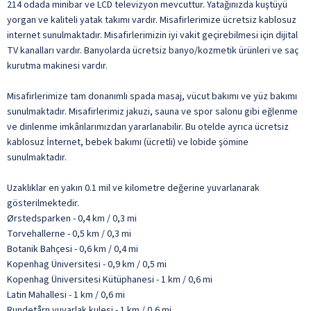
214 odada minibar ve LCD televizyon mevcuttur. Yatağınızda kuştüyü
yorgan ve kaliteli yatak takımı vardır. Misafirlerimize ücretsiz kablosuz
internet sunulmaktadır. Misafirlerimizin iyi vakit geçirebilmesi için dijital
TV kanalları vardır. Banyolarda ücretsiz banyo/kozmetik ürünleri ve saç
kurutma makinesi vardır.
Misafirlerimize tam donanımlı spada masaj, vücut bakımı ve yüz bakımı
sunulmaktadır. Misafirlerimiz jakuzi, sauna ve spor salonu gibi eğlenme
ve dinlenme imkânlarımızdan yararlanabilir. Bu otelde ayrıca ücretsiz
kablosuz İnternet, bebek bakımı (ücretli) ve lobide şömine
sunulmaktadır.
Uzaklıklar en yakın 0.1 mil ve kilometre değerine yuvarlanarak
gösterilmektedir.
Ørstedsparken - 0,4 km / 0,3 mi
Torvehallerne - 0,5 km / 0,3 mi
Botanik Bahçesi - 0,6 km / 0,4 mi
Kopenhag Üniversitesi - 0,9 km / 0,5 mi
Kopenhag Üniversitesi Kütüphanesi - 1 km / 0,6 mi
Latin Mahallesi - 1 km / 0,6 mi
Rundetårn yuvarlak kulesi - 1 km / 0,6 mi