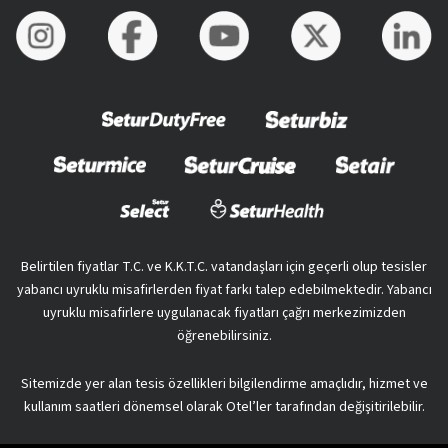
Belirtilen fiyatlar T.C. ve K.K.T.C. vatandaşları için geçerli olup tesisler
yabancı uyruklu misafirlerden fiyat farkı talep edebilmektedir. Yabancı
uyruklu misafirlere uygulanacak fiyatları çağrı merkezimizden
öğrenebilirsiniz.
Sitemizde yer alan tesis özellikleri bilgilendirme amaçlıdır, hizmet ve
kullanım saatleri dönemsel olarak Otel’ler tarafından değişitirilebilir.