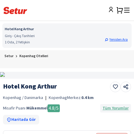
Hotel Kong Arthur
Giriş - Çıkış Tarihleri
Yeniden Ara
1 Oda, 2 Yetişkin
Setur
Kopenhag Otelleri
Hotel Kong Arthur
Kopenhag / Danimarka
|
Kopenhag
Merkez:
0.4
km
4.8
/5
Misafir Puanı
Mükemmel
Tüm Yorumlar
Haritada Gör