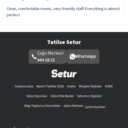
Clean, comfortable rooms, very friendly staff. Everything is almost
perfect.
Tatilse Setur
Çağrı Merkezi
WhatsApp
444 28 22
Hakkımızda
Resmi Tatiller 2026
Kalite
Müşteri İlişkileri
KVKK
Setur Yayınları
Setur Etik İlkeler
Yatırımcı İlişkileri
Bilgi Toplumu Hizmetleri
İşlem Rehberi
Çerez Ayarları