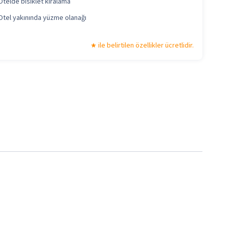
Otelde bisiklet kiralama
Otel yakınında yüzme olanağı
ile belirtilen özellikler ücretlidir.