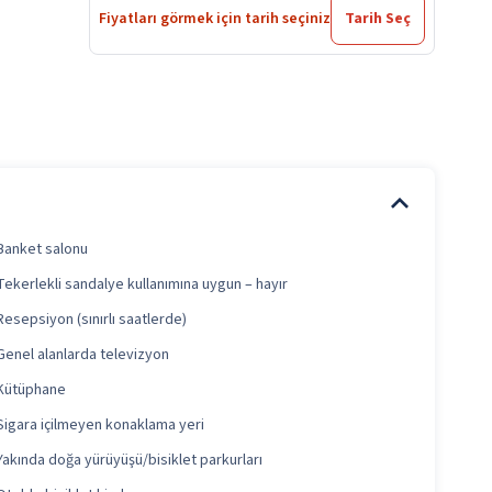
Fiyatları görmek için tarih seçiniz
Tarih Seç
Banket salonu
Tekerlekli sandalye kullanımına uygun – hayır
Resepsiyon (sınırlı saatlerde)
Genel alanlarda televizyon
Kütüphane
Sigara içilmeyen konaklama yeri
Yakında doğa yürüyüşü/bisiklet parkurları