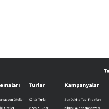
Ta
Temaları
Turlar
Kampanyalar
rvasyon Otelleri
Kültür Turları
Son Dakika Tatil Fırsatları
hil Oteller
Vizesiz Turlar
Kıbrıs Paket Kampanyası