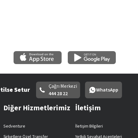
Çağrı Merkezi
tilse Setur
WhatsApp
444 28 22
Diğer Hizmetlerimiz
İletişim
Sedventure
İletişim Bilgileri
Şirketlere Özel Transfer
Yetkili Seyahat Acenteleri