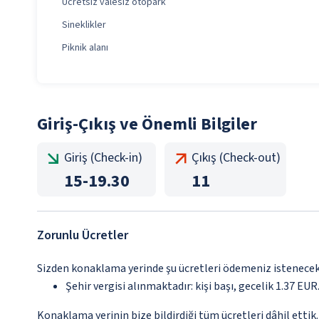
Ücretsiz valesiz otopark
Sineklikler
Piknik alanı
Giriş-Çıkış ve Önemli Bilgiler
Giriş (Check-in)
Çıkış (Check-out)
15
-
19.30
11
Zorunlu Ücretler
Sizden konaklama yerinde şu ücretleri ödemeniz istenecektir
Şehir vergisi alınmaktadır: kişi başı, gecelik 1.37 EUR.
Konaklama yerinin bize bildirdiği tüm ücretleri dâhil ettik.