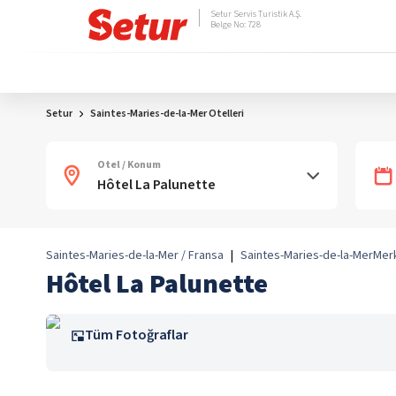
Setur Servis Turistik A.Ş.
Belge No: 728
Setur
Saintes-Maries-de-la-Mer Otelleri
Otel / Konum
Saintes-Maries-de-la-Mer / Fransa
|
Saintes-Maries-de-la-Mer
Mer
Hôtel La Palunette
Tüm Fotoğraflar