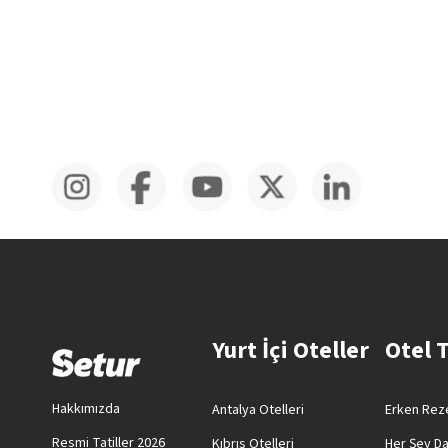
Yurt İçi Oteller
Otel 
Hakkımızda
Antalya Otelleri
Erken Reze
Resmi Tatiller 2026
Kıbrıs Otelleri
Her Şey Da