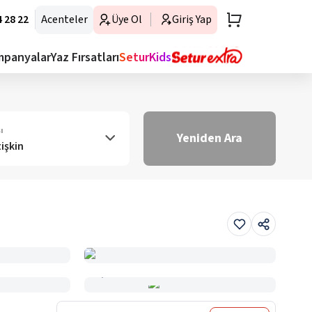
 28 22
Acenteler
Üye Ol
Giriş Yap
mpanyalar
Yaz Fırsatları
SeturKids
ı
Yeniden Ara
tişkin
Haritada Gör