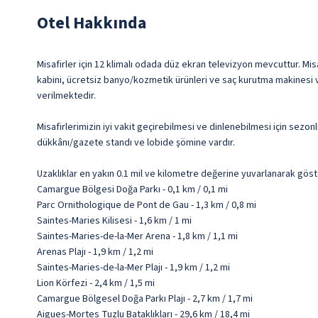
Otel Hakkında
Misafirler için 12 klimalı odada düz ekran televizyon mevcuttur. Misaf
kabini, ücretsiz banyo/kozmetik ürünleri ve saç kurutma makinesi v
verilmektedir.
Misafirlerimizin iyi vakit geçirebilmesi ve dinlenebilmesi için sezon
dükkânı/gazete standı ve lobide şömine vardır.
Uzaklıklar en yakın 0.1 mil ve kilometre değerine yuvarlanarak göst
Camargue Bölgesi Doğa Parkı - 0,1 km / 0,1 mi
Parc Ornithologique de Pont de Gau - 1,3 km / 0,8 mi
Saintes-Maries Kilisesi - 1,6 km / 1 mi
Saintes-Maries-de-la-Mer Arena - 1,8 km / 1,1 mi
Arenas Plajı - 1,9 km / 1,2 mi
Saintes-Maries-de-la-Mer Plajı - 1,9 km / 1,2 mi
Lion Körfezi - 2,4 km / 1,5 mi
Camargue Bölgesel Doğa Parkı Plajı - 2,7 km / 1,7 mi
Aigues-Mortes Tuzlu Bataklıkları - 29,6 km / 18,4 mi