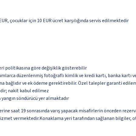
 EUR, çocuklar için 10 EUR ücret karşılığında servis edilmektedir
eri politikasına göre değişiklik gösterebilir
umlarca düzenlenmiş fotoğraflı kimlik ve kredi kartı, banka kartı v
na bağlıdır ve ek ödeme gerektirebilir. Özel talepler garanti edile
dir; nakit kabul edilmez
a yangın söndürücü yer almaktadır
erine saat 19 sonrasında varış yapacak misafirlerin önceden rezer
hizmet vermektedir.Konaklama yeri tarafından sağlanan bilgiler, oto