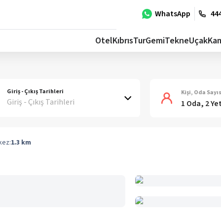
WhatsApp
444
Otel
Kıbrıs
Tur
Gemi
Tekne
Uçak
Ka
Giriş - Çıkış Tarihleri
Kişi, Oda Sayıs
Giriş - Çıkış Tarihleri
1 Oda, 2 Ye
kez:
1.3
km