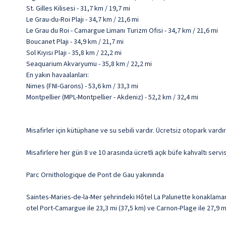
St. Gilles Kilisesi - 31,7 km / 19,7 mi
Le Grau-du-Roi Plajı - 34,7 km / 21,6 mi
Le Grau du Roi - Camargue Limanı Turizm Ofisi - 34,7 km / 21,6 mi
Boucanet Plajı - 34,9 km / 21,7 mi
Sol Kıyısı Plajı - 35,8 km / 22,2 mi
Seaquarium Akvaryumu - 35,8 km / 22,2 mi
En yakın havaalanları:
Nimes (FNI-Garons) - 53,6 km / 33,3 mi
Montpellier (MPL-Montpellier - Akdeniz) - 52,2 km / 32,4 mi
Misafirler için kütüphane ve su sebili vardır. Ücretsiz otopark vardır
Misafirlere her gün 8 ve 10 arasında ücretli açık büfe kahvaltı servi
Parc Ornithologique de Pont de Gau yakınında
Saintes-Maries-de-la-Mer şehrindeki Hôtel La Palunette konaklama
otel Port-Camargue ile 23,3 mi (37,5 km) ve Carnon-Plage ile 27,9 