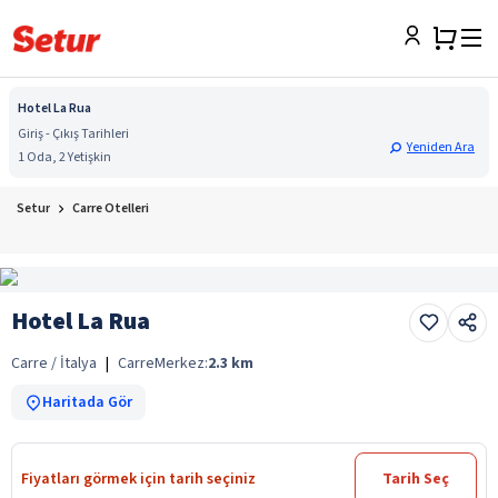
Hotel La Rua
Giriş - Çıkış Tarihleri
Yeniden Ara
1 Oda, 2 Yetişkin
Setur
Carre Otelleri
Hotel La Rua
Carre / İtalya
|
Carre
Merkez:
2.3
km
Haritada Gör
Fiyatları görmek için tarih seçiniz
Tarih Seç