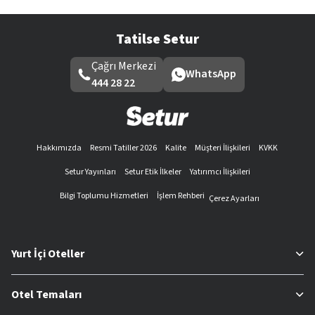
Tatilse Setur
Çağrı Merkezi
WhatsApp
444 28 22
Hakkımızda
Resmi Tatiller 2026
Kalite
Müşteri İlişkileri
KVKK
Setur Yayınları
Setur Etik İlkeler
Yatırımcı İlişkileri
Bilgi Toplumu Hizmetleri
İşlem Rehberi
Çerez Ayarları
Yurt İçi Oteller
Otel Temaları