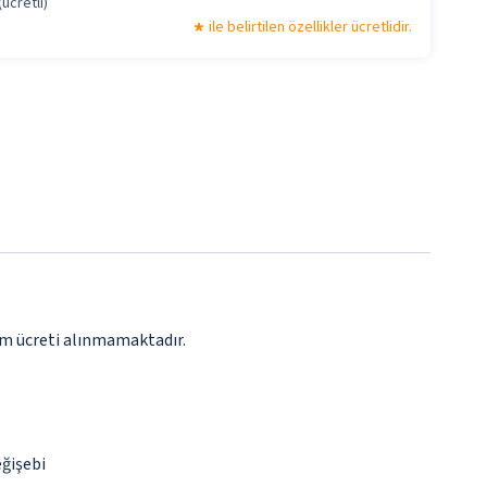
ücretli)
ile belirtilen özellikler ücretlidir.
zm ücreti alınmamaktadır.
eğişebi