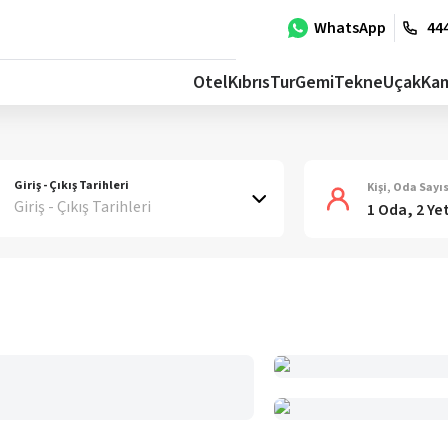
WhatsApp
444
Otel
Kıbrıs
Tur
Gemi
Tekne
Uçak
Ka
Giriş - Çıkış Tarihleri
Kişi, Oda Sayıs
Giriş - Çıkış Tarihleri
1 Oda, 2 Ye