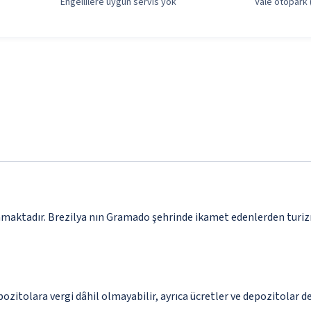
Engellilere uygun servis yok
Vale otopark (
lınmaktadır. Brezilya nın Gramado şehrinde ikamet edenlerden turi
epozitolara vergi dâhil olmayabilir, ayrıca ücretler ve depozitolar d