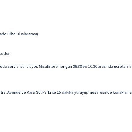
do Filho Uluslararası).
cuttur.
oda servisi sunuluyor. Misafirlere her gün 06.30 ve 10.30 arasında ücretsiz aç
al Avenue ve Kara Göl Parkı ile 15 dakika yürüyüş mesafesinde konaklama fı