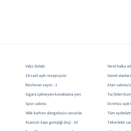
Valiz dolabı
Yerel halka ai
24 saat açık resepsiyon
Genel alanlar
Restoran sayısı - 1
Atari salonu/
Sigara içilmeyen konaklama yeri
Tur/bilet hizm
Spor salonu
Ücretsiz açık 
)
Yıllık karbon dengeleyici unsurlar
Tüm aydınlatm
Asansör kapı genişliği (inç) - 20
Tekerlekli san