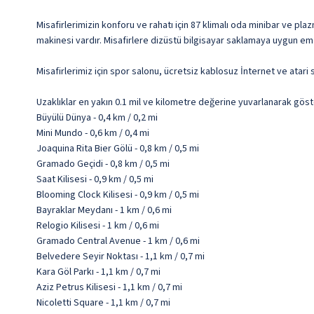
Misafirlerimizin konforu ve rahatı için 87 klimalı oda minibar ve p
makinesi vardır. Misafirlere dizüstü bilgisayar saklamaya uygun ema
Misafirlerimiz için spor salonu, ücretsiz kablosuz İnternet ve atari
Uzaklıklar en yakın 0.1 mil ve kilometre değerine yuvarlanarak göst
Büyülü Dünya - 0,4 km / 0,2 mi
Mini Mundo - 0,6 km / 0,4 mi
Joaquina Rita Bier Gölü - 0,8 km / 0,5 mi
Gramado Geçidi - 0,8 km / 0,5 mi
Saat Kilisesi - 0,9 km / 0,5 mi
Blooming Clock Kilisesi - 0,9 km / 0,5 mi
Bayraklar Meydanı - 1 km / 0,6 mi
Relogio Kilisesi - 1 km / 0,6 mi
Gramado Central Avenue - 1 km / 0,6 mi
Belvedere Seyir Noktası - 1,1 km / 0,7 mi
Kara Göl Parkı - 1,1 km / 0,7 mi
Aziz Petrus Kilisesi - 1,1 km / 0,7 mi
Nicoletti Square - 1,1 km / 0,7 mi