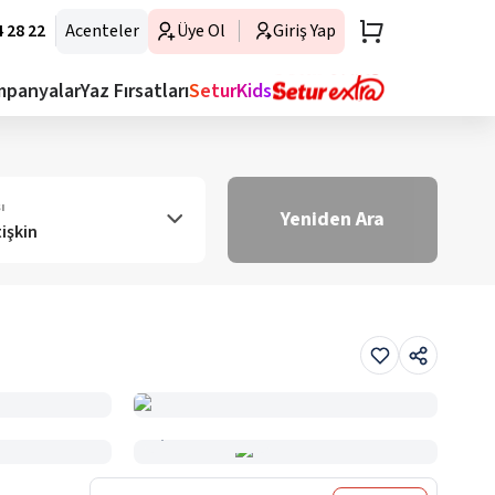
 28 22
Acenteler
Üye Ol
Giriş Yap
mpanyalar
Yaz Fırsatları
SeturKids
ı
Yeniden Ara
tişkin
Haritada Gör