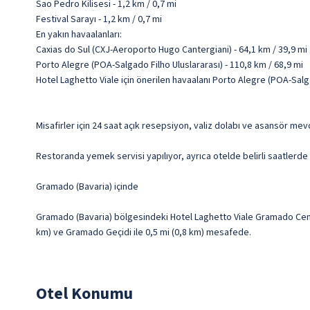
Sao Pedro Kilisesi - 1,2 km / 0,7 mi
Festival Sarayı - 1,2 km / 0,7 mi
En yakın havaalanları:
Caxias do Sul (CXJ-Aeroporto Hugo Cantergiani) - 64,1 km / 39,9 mi
Porto Alegre (POA-Salgado Filho Uluslararası) - 110,8 km / 68,9 mi
Hotel Laghetto Viale için önerilen havaalanı Porto Alegre (POA-Salga
Misafirler için 24 saat açık resepsiyon, valiz dolabı ve asansör mev
Restoranda yemek servisi yapılıyor, ayrıca otelde belirli saatlerde 
Gramado (Bavaria) içinde
Gramado (Bavaria) bölgesindeki Hotel Laghetto Viale Gramado Centr
km) ve Gramado Geçidi ile 0,5 mi (0,8 km) mesafede.
Otel Konumu