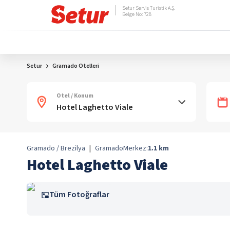
Setur Servis Turistik A.Ş.
Belge No: 728
Setur
Gramado Otelleri
Otel / Konum
Gramado / Brezilya
|
Gramado
Merkez:
1.1
km
Hotel Laghetto Viale
Tüm Fotoğraflar