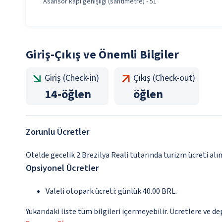
Asansör kapı genişliği (santimetre) - 51
Giriş-Çıkış ve Önemli Bilgiler
Giriş (Check-in)
Çıkış (Check-out)
14
-
öğlen
öğlen
Zorunlu Ücretler
Otelde gecelik 2 Brezilya Reali tutarında turizm ücreti a
Opsiyonel Ücretler
Valeli otopark ücreti: günlük 40.00 BRL.
Yukarıdaki liste tüm bilgileri içermeyebilir. Ücretlere ve d