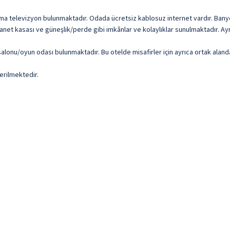
lazma televizyon bulunmaktadır. Odada ücretsiz kablosuz internet vardır. Ba
net kasası ve güneşlik/perde gibi imkânlar ve kolaylıklar sunulmaktadır. Ay
 salonu/oyun odası bulunmaktadır. Bu otelde misafirler için ayrıca ortak aland
erilmektedir.