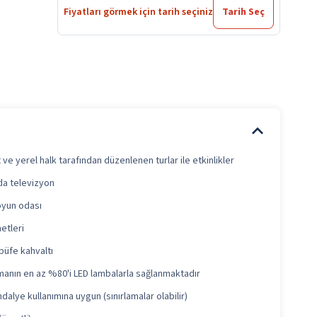
Fiyatları görmek için tarih seçiniz
Tarih Seç
t ve yerel halk tarafından düzenlenen turlar ile etkinlikler
da televizyon
oyun odası
etleri
büfe kahvaltı
anın en az %80'i LED lambalarla sağlanmaktadır
dalye kullanımına uygun (sınırlamalar olabilir)