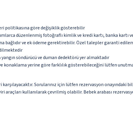
eri politikasına göre değişiklik gösterebilir
umlarca düzenlenmiş fotoğraflı kimlik ve kredi kartı, banka kartı v
na bağlıdır ve ek ödeme gerektirebilir. Özel talepler garanti edile
edilmektedir
da yangın söndürücü ve duman dedektörü yer almaktadır
 ve konaklama yerine göre farklılık gösterebileceğini lütfen unutm
 karşılayacaktır. Sorularınız için lütfen rezervasyon onayındaki bil
ri araçları kullanılarak çevrilmiş olabilir. Bebek arabası rezerva