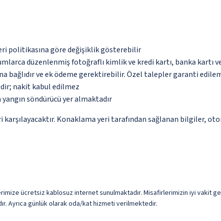
eri politikasına göre değişiklik gösterebilir
umlarca düzenlenmiş fotoğraflı kimlik ve kredi kartı, banka kartı v
na bağlıdır ve ek ödeme gerektirebilir. Özel talepler garanti edile
dir; nakit kabul edilmez
a yangın söndürücü yer almaktadır
 karşılayacaktır. Konaklama yeri tarafından sağlanan bilgiler, otoma
imize ücretsiz kablosuz internet sunulmaktadır. Misafirlerimizin iyi vakit geçi
ır. Ayrıca günlük olarak oda/kat hizmeti verilmektedir.