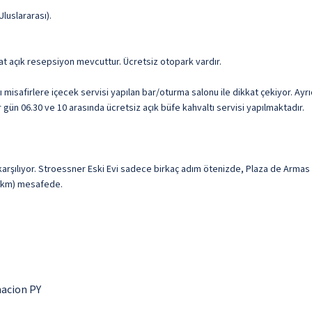
Uluslararası).
aat açık resepsiyon mevcuttur. Ücretsiz otopark vardır.
ı misafirlere içecek servisi yapılan bar/oturma salonu ile dikkat çekiyor. Ayr
r gün 06.30 ve 10 arasında ücretsiz açık büfe kahvaltı servisi yapılmaktadır.
 karşılıyor. Stroessner Eski Evi sadece birkaç adım ötenizde, Plaza de Arma
2,9 km) mesafede.
acion PY