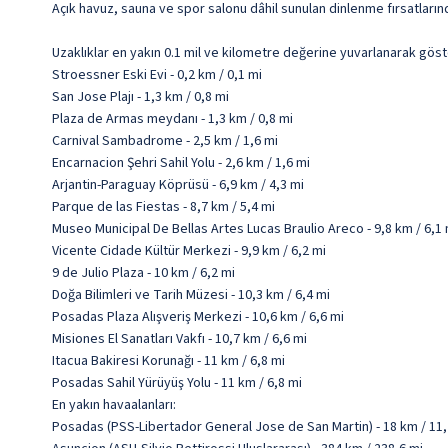
Açık havuz, sauna ve spor salonu dâhil sunulan dinlenme fırsatlarınd
Uzaklıklar en yakın 0.1 mil ve kilometre değerine yuvarlanarak göst
Stroessner Eski Evi - 0,2 km / 0,1 mi
San Jose Plajı - 1,3 km / 0,8 mi
Plaza de Armas meydanı - 1,3 km / 0,8 mi
Carnival Sambadrome - 2,5 km / 1,6 mi
Encarnacion Şehri Sahil Yolu - 2,6 km / 1,6 mi
Arjantin-Paraguay Köprüsü - 6,9 km / 4,3 mi
Parque de las Fiestas - 8,7 km / 5,4 mi
Museo Municipal De Bellas Artes Lucas Braulio Areco - 9,8 km / 6,1 
Vicente Cidade Kültür Merkezi - 9,9 km / 6,2 mi
9 de Julio Plaza - 10 km / 6,2 mi
Doğa Bilimleri ve Tarih Müzesi - 10,3 km / 6,4 mi
Posadas Plaza Alışveriş Merkezi - 10,6 km / 6,6 mi
Misiones El Sanatları Vakfı - 10,7 km / 6,6 mi
Itacua Bakiresi Korunağı - 11 km / 6,8 mi
Posadas Sahil Yürüyüş Yolu - 11 km / 6,8 mi
En yakın havaalanları:
Posadas (PSS-Libertador General Jose de San Martin) - 18 km / 11,