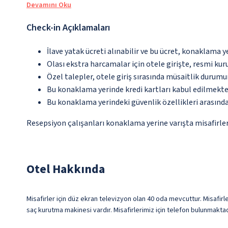
Devamını Oku
Check-in Açıklamaları
İlave yatak ücreti alınabilir ve bu ücret, konaklama y
Olası ekstra harcamalar için otele girişte, resmi kur
Özel talepler, otele giriş sırasında müsaitlik durumu
Bu konaklama yerinde kredi kartları kabul edilmekte
Bu konaklama yerindeki güvenlik özellikleri arasınd
Resepsiyon çalışanları konaklama yerine varışta misafirleri
Otel Hakkında
Misafirler için düz ekran televizyon olan 40 oda mevcuttur. Misafirler
saç kurutma makinesi vardır. Misafirlerimiz için telefon bulunmaktad