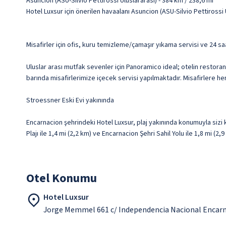
Asuncion (ASU-Silvio Pettirossi Uluslararası) - 384 km / 238,6 mi
Hotel Luxsur için önerilen havaalanı Asuncion (ASU-Silvio Pettirossi 
Misafirler için ofis, kuru temizleme/çamaşır yıkama servisi ve 24 s
Uluslar arası mutfak sevenler için Panoramico ideal; otelin restoran
barında misafirlerimize içecek servisi yapılmaktadır. Misafirlere he
Stroessner Eski Evi yakınında
Encarnacion şehrindeki Hotel Luxsur, plaj yakınında konumuyla sizi
Plajı ile 1,4 mi (2,2 km) ve Encarnacion Şehri Sahil Yolu ile 1,8 mi (
Otel Konumu
Hotel Luxsur
Jorge Memmel 661 c/ Independencia Nacional Encarn