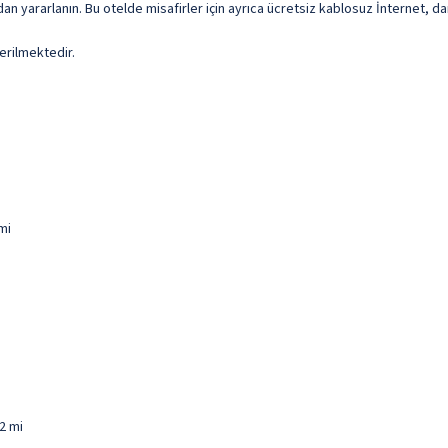
an yararlanın. Bu otelde misafirler için ayrıca ücretsiz kablosuz İnternet, d
erilmektedir.
mi
2 mi