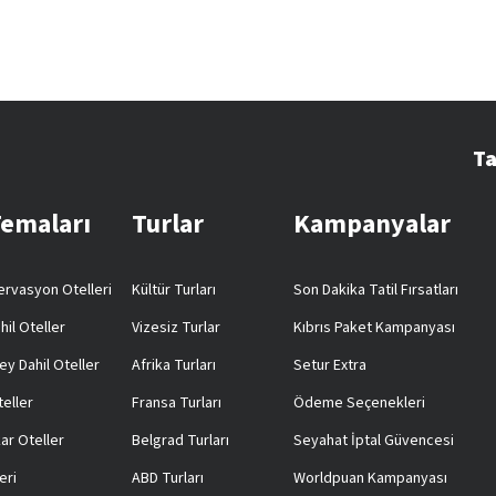
Ta
Temaları
Turlar
Kampanyalar
rvasyon Otelleri
Kültür Turları
Son Dakika Tatil Fırsatları
hil Oteller
Vizesiz Turlar
Kıbrıs Paket Kampanyası
ey Dahil Oteller
Afrika Turları
Setur Extra
teller
Fransa Turları
Ödeme Seçenekleri
ar Oteller
Belgrad Turları
Seyahat İptal Güvencesi
eri
ABD Turları
Worldpuan Kampanyası