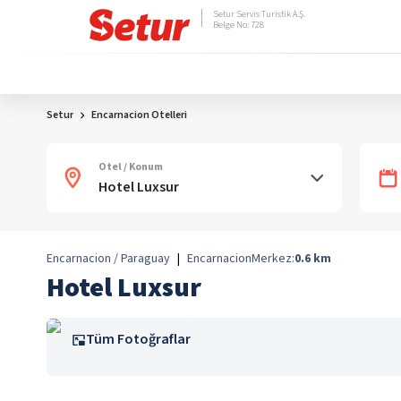
Setur Servis Turistik A.Ş.
Belge No: 728
Setur
Encarnacion Otelleri
Otel / Konum
Encarnacion / Paraguay
|
Encarnacion
Merkez:
0.6
km
Hotel Luxsur
Tüm Fotoğraflar