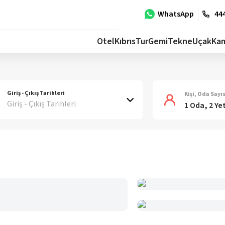
WhatsApp
444
Otel
Kıbrıs
Tur
Gemi
Tekne
Uçak
Ka
Giriş - Çıkış Tarihleri
Kişi, Oda Sayıs
Giriş - Çıkış Tarihleri
1 Oda, 2 Ye