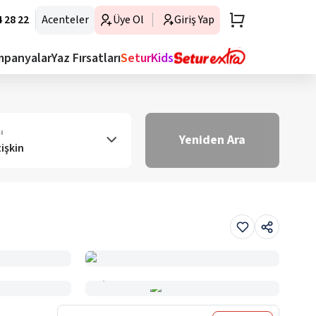
 28 22
Acenteler
Üye Ol
Giriş Yap
mpanyalar
Yaz Fırsatları
SeturKids
ı
Yeniden Ara
tişkin
Haritada Gör