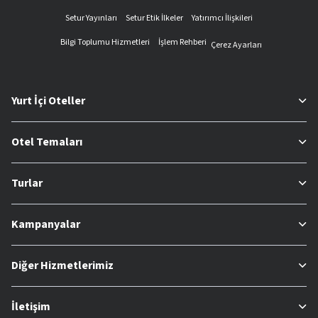
Setur Yayınları
Setur Etik İlkeler
Yatırımcı İlişkileri
Bilgi Toplumu Hizmetleri
İşlem Rehberi
Çerez Ayarları
Yurt İçi Oteller
Otel Temaları
Turlar
Kampanyalar
Diğer Hizmetlerimiz
İletişim