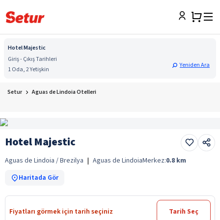
Hotel Majestic
Giriş - Çıkış Tarihleri
Yeniden Ara
1 Oda, 2 Yetişkin
Setur
Aguas de Lindoia Otelleri
Hotel Majestic
Aguas de Lindoia / Brezilya
|
Aguas de Lindoia
Merkez:
0.8
km
Haritada Gör
Fiyatları görmek için tarih seçiniz
Tarih Seç