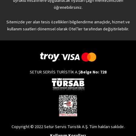
uyruklu misafirlere uygulanacak fiyatları çağrı merkezimizden
öğrenebilirsiniz.
Sitemizde yer alan tesis özellikleri bilgilendirme amaçlıdır, hizmet ve
kullanım saatleri dönemsel olarak Otel’ler tarafından değişitirilebilir.
SETUR SERVİS TURİSTİK A.Ş
Belge No: 728
Copyright © 2022 Setur Servis Turistik A.Ş. Tüm hakları saklıdır.
Kullanım Koşulları