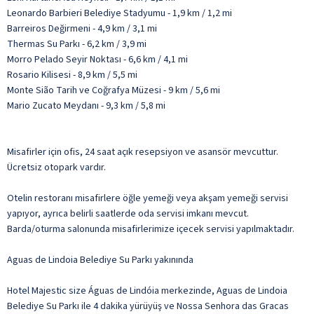
Leonardo Barbieri Belediye Stadyumu - 1,9 km / 1,2 mi
Barreiros Değirmeni - 4,9 km / 3,1 mi
Thermas Su Parkı - 6,2 km / 3,9 mi
Morro Pelado Seyir Noktası - 6,6 km / 4,1 mi
Rosario Kilisesi - 8,9 km / 5,5 mi
Monte Sião Tarih ve Coğrafya Müzesi - 9 km / 5,6 mi
Mario Zucato Meydanı - 9,3 km / 5,8 mi
Misafirler için ofis, 24 saat açık resepsiyon ve asansör mevcuttur.
Ücretsiz otopark vardır.
Otelin restoranı misafirlere öğle yemeği veya akşam yemeği servisi
yapıyor, ayrıca belirli saatlerde oda servisi imkanı mevcut.
Barda/oturma salonunda misafirlerimize içecek servisi yapılmaktadır.
Aguas de Lindoia Belediye Su Parkı yakınında
Hotel Majestic size Águas de Lindóia merkezinde, Aguas de Lindoia
Belediye Su Parkı ile 4 dakika yürüyüş ve Nossa Senhora das Gracas