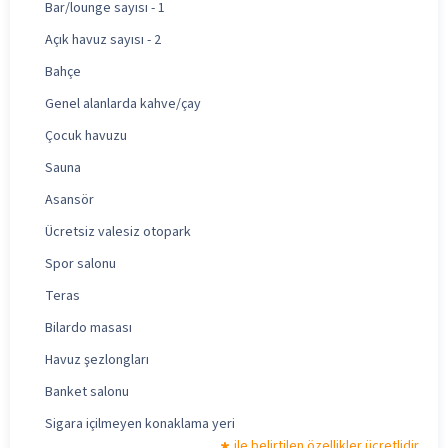
Bar/lounge sayısı - 1
Açık havuz sayısı - 2
Bahçe
Genel alanlarda kahve/çay
Çocuk havuzu
Sauna
Asansör
Ücretsiz valesiz otopark
Spor salonu
Teras
Bilardo masası
Havuz şezlongları
Banket salonu
Sigara içilmeyen konaklama yeri
ile belirtilen özellikler ücretlidir.