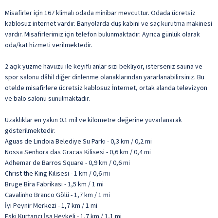
Misafirler için 167 klimalı odada minibar mevcuttur. Odada ücretsiz
kablosuz internet vardır. Banyolarda duş kabini ve saç kurutma makinesi
vardır. Misafirlerimiz için telefon bulunmaktadır. Ayrıca günlük olarak
oda/kat hizmeti verilmektedir.
2 açık yüzme havuzu ile keyifli anlar sizi bekliyor, isterseniz sauna ve
spor salonu dâhil diğer dinlenme olanaklarından yararlanabilirsiniz. Bu
otelde misafirlere ücretsiz kablosuz İnternet, ortak alanda televizyon
ve balo salonu sunulmaktadır.
Uzaklıklar en yakın 0.1 mil ve kilometre değerine yuvarlanarak
gösterilmektedir.
Aguas de Lindoia Belediye Su Parkı - 0,3 km / 0,2 mi
Nossa Senhora das Gracas Kilisesi - 0,6 km / 0,4 mi
Adhemar de Barros Square - 0,9 km / 0,6 mi
Christ the King Kilisesi - 1 km / 0,6 mi
Bruge Bira Fabrikası - 1,5 km / 1 mi
Cavalinho Branco Gölü - 1,7 km / 1 mi
İyi Peynir Merkezi - 1,7 km / 1 mi
Eski Kurtarıcı İsa Heykeli - 1,7 km / 1,1 mi