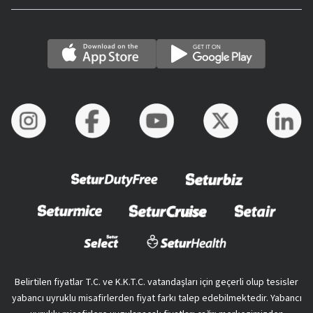
Belirtilen fiyatlar T.C. ve K.K.T.C. vatandaşları için geçerli olup tesisler
yabancı uyruklu misafirlerden fiyat farkı talep edebilmektedir. Yabancı