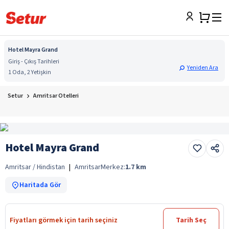
Hotel Mayra Grand
Giriş - Çıkış Tarihleri
Yeniden Ara
1 Oda, 2 Yetişkin
Setur
Amritsar Otelleri
Hotel Mayra Grand
Amritsar / Hindistan
|
Amritsar
Merkez:
1.7
km
Haritada Gör
Fiyatları görmek için tarih seçiniz
Tarih Seç