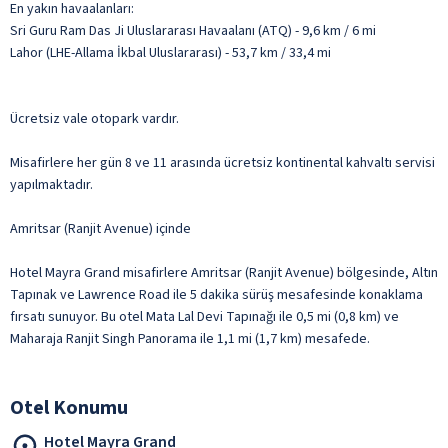
En yakın havaalanları:
Sri Guru Ram Das Ji Uluslararası Havaalanı (ATQ) - 9,6 km / 6 mi
Lahor (LHE-Allama İkbal Uluslararası) - 53,7 km / 33,4 mi
Ücretsiz vale otopark vardır.
Misafirlere her gün 8 ve 11 arasında ücretsiz kontinental kahvaltı servisi
yapılmaktadır.
Amritsar (Ranjit Avenue) içinde
Hotel Mayra Grand misafirlere Amritsar (Ranjit Avenue) bölgesinde, Altın
Tapınak ve Lawrence Road ile 5 dakika sürüş mesafesinde konaklama
fırsatı sunuyor. Bu otel Mata Lal Devi Tapınağı ile 0,5 mi (0,8 km) ve
Maharaja Ranjit Singh Panorama ile 1,1 mi (1,7 km) mesafede.
Otel Konumu
Hotel Mayra Grand