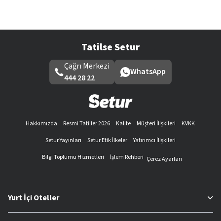
Tatilse Setur
Çağrı Merkezi
WhatsApp
444 28 22
Hakkımızda
Resmi Tatiller 2026
Kalite
Müşteri İlişkileri
KVKK
Setur Yayınları
Setur Etik İlkeler
Yatırımcı İlişkileri
Bilgi Toplumu Hizmetleri
İşlem Rehberi
Çerez Ayarları
Yurt İçi Oteller