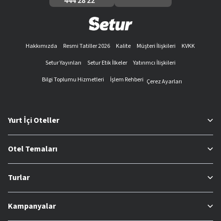
444 28 22
Hakkımızda
Resmi Tatiller 2026
Kalite
Müşteri İlişkileri
KVKK
Setur Yayınları
Setur Etik İlkeler
Yatırımcı İlişkileri
Bilgi Toplumu Hizmetleri
İşlem Rehberi
Çerez Ayarları
Yurt İçi Oteller
Otel Temaları
Turlar
Kampanyalar