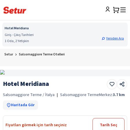
Hotel Meridiana
Giriş - Çıkış Tarihleri
Yeniden Ara
1 Oda, 2 Yetişkin
Setur
Salsomaggiore Terme Otelleri
Hotel Meridiana
Salsomaggiore Terme / İtalya
|
Salsomaggiore Terme
Merkez:
3.7
km
Haritada Gör
Fiyatları görmek için tarih seçiniz
Tarih Seç