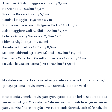
Thermae Di Salsomaggiore - 5,5 km / 3,4 mi
Pozzo Scotti - 5,6 km / 3,5 mi
Scipione Kalesi - 8,5 km / 5,3 mi
Cantina il Poggio - 10,8 km / 6,7 mi
Stirone ve Piacenziano Bölgesel Parkı - 11,3 km / 7 mi
Salsomaggiore Golf Kulübü - 12,4 km / 7,7 mi
Fidenza Alışveriş Merkezi - 12,7 km / 7,9 mi
Fidenza Köyü - 13,3 km / 8,3 mi
Tenuta La Torretta - 13,9 km / 8,6 mi
Masone Labirenti Açık Hava Müzesi - 16,2 km / 10,1 mi
Pasticeria Capetta di Capetta Emanuele - 17,6 km / 11 mi
En yakın havaalanı Parma (PMF) - 28,4 km / 17,6 mi
Misafirler için ofis, lobide ücretsiz gazete servisi ve kuru temizleme/
çamaşır yıkama servisi mevcuttur. Ücretsiz otopark vardır.
Restoranda yemek servisi yapılıyor, ayrıca otelde belirli saatlerde oda
servisi sunuluyor. Oteldeki bar/oturma salonu misafirlere içecek servisi
yapıyor. Misafirlere her gün 8 ve 10 arasında ücretsiz açık büfe kahvaltı