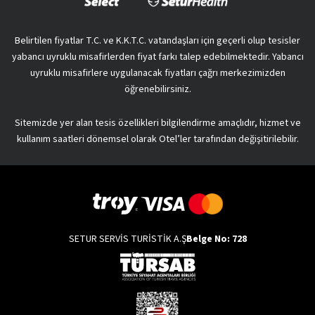
Belirtilen fiyatlar T.C. ve K.K.T.C. vatandaşları için geçerli olup tesisler
yabancı uyruklu misafirlerden fiyat farkı talep edebilmektedir. Yabancı
uyruklu misafirlere uygulanacak fiyatları çağrı merkezimizden
öğrenebilirsiniz.
Sitemizde yer alan tesis özellikleri bilgilendirme amaçlıdır, hizmet ve
kullanım saatleri dönemsel olarak Otel’ler tarafından değişitirilebilir.
SETUR SERVİS TURİSTİK A.Ş
Belge No: 728