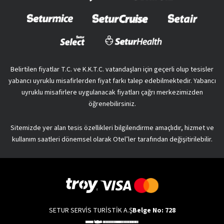
Belirtilen fiyatlar T.C. ve K.K.T.C. vatandaşları için geçerli olup tesisler
yabancı uyruklu misafirlerden fiyat farkı talep edebilmektedir. Yabancı
uyruklu misafirlere uygulanacak fiyatları çağrı merkezimizden
öğrenebilirsiniz.
Sitemizde yer alan tesis özellikleri bilgilendirme amaçlıdır, hizmet ve
kullanım saatleri dönemsel olarak Otel’ler tarafından değişitirilebilir.
SETUR SERVİS TURİSTİK A.Ş
Belge No: 728