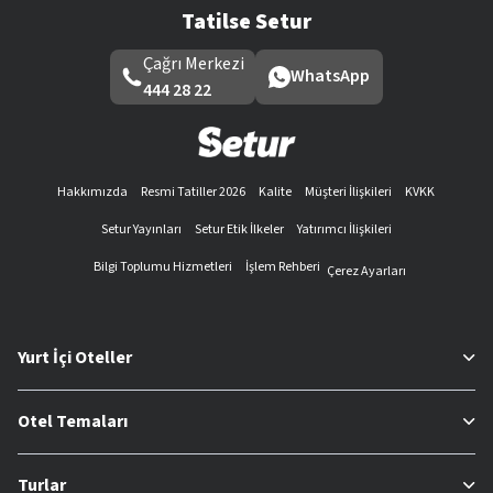
Tatilse Setur
Çağrı Merkezi
WhatsApp
444 28 22
Hakkımızda
Resmi Tatiller 2026
Kalite
Müşteri İlişkileri
KVKK
Setur Yayınları
Setur Etik İlkeler
Yatırımcı İlişkileri
Bilgi Toplumu Hizmetleri
İşlem Rehberi
Çerez Ayarları
Yurt İçi Oteller
Otel Temaları
Turlar