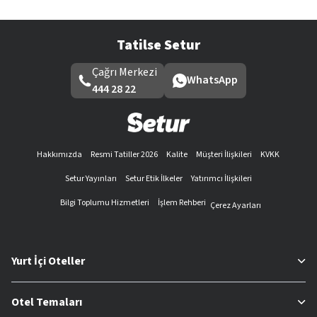
Tatilse Setur
Çağrı Merkezi
WhatsApp
444 28 22
Hakkımızda
Resmi Tatiller 2026
Kalite
Müşteri İlişkileri
KVKK
Setur Yayınları
Setur Etik İlkeler
Yatırımcı İlişkileri
Bilgi Toplumu Hizmetleri
İşlem Rehberi
Çerez Ayarları
Yurt İçi Oteller
Otel Temaları