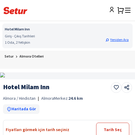
Hotel Milam Inn
Giriş - Çıkış Tarihleri
Yeniden Ara
1 Oda, 2 Yetişkin
Setur
Almora Otelleri
Hotel Milam Inn
Almora / Hindistan
|
Almora
Merkez:
24.6
km
Haritada Gör
Fiyatları görmek için tarih seçiniz
Tarih Seç