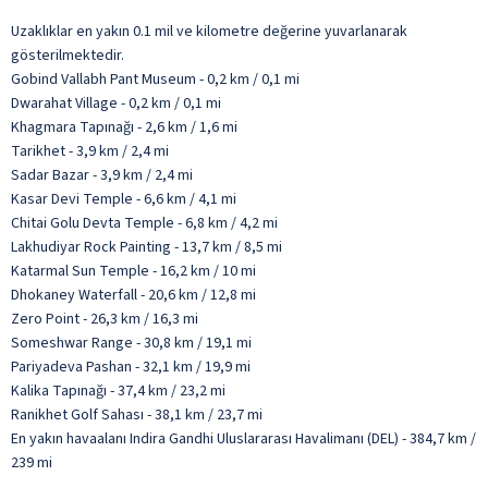
Uzaklıklar en yakın 0.1 mil ve kilometre değerine yuvarlanarak
gösterilmektedir.
Gobind Vallabh Pant Museum - 0,2 km / 0,1 mi
Dwarahat Village - 0,2 km / 0,1 mi
Khagmara Tapınağı - 2,6 km / 1,6 mi
Tarikhet - 3,9 km / 2,4 mi
Sadar Bazar - 3,9 km / 2,4 mi
Kasar Devi Temple - 6,6 km / 4,1 mi
Chitai Golu Devta Temple - 6,8 km / 4,2 mi
Lakhudiyar Rock Painting - 13,7 km / 8,5 mi
Katarmal Sun Temple - 16,2 km / 10 mi
Dhokaney Waterfall - 20,6 km / 12,8 mi
Zero Point - 26,3 km / 16,3 mi
Someshwar Range - 30,8 km / 19,1 mi
Pariyadeva Pashan - 32,1 km / 19,9 mi
Kalika Tapınağı - 37,4 km / 23,2 mi
Ranikhet Golf Sahası - 38,1 km / 23,7 mi
En yakın havaalanı Indira Gandhi Uluslararası Havalimanı (DEL) - 384,7 km /
239 mi