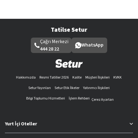
Tatilse Setur
Çağrı Merkezi
WhatsApp
444 28 22
Hakkımızda
Resmi Tatiller 2026
Kalite
Müşteri İlişkileri
KVKK
Setur Yayınları
Setur Etik İlkeler
Yatırımcı İlişkileri
Bilgi Toplumu Hizmetleri
İşlem Rehberi
Çerez Ayarları
Yurt İçi Oteller