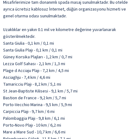
Misafirlerimize tam donanımlı spada masaj sunulmaktadır. Bu otelde
ayrıca ücretsiz kablosuz İnternet, düğün organizasyonu hizmeti ve
genel oturma odası sunulmaktadır.
Uzaklıklar en yakın 0.1 mil ve kilometre değerine yuvarlanarak
gösterilmektedir.
Santa Giulia - 0,1 km / 0,1 mi
Santa Giulia Plajı - 0,1 km / 0,1 mi
Güney Korsika Plajları - 1,2 km / 0,7 mi
Lezza Golf Sahası - 2,1 km / 1,3 mi
Plage d Acciaju Plajı - 7,2 km / 4,5 mi
Asciaghju - 7,4 km / 4,6 mi
Tamaricciu Plajı - 8,2 km / 5,1 mi
St Jean-Baptiste Kilisesi - 9,1 km / 5,7 mi
Bastion de France - 9,2 km / 5,7 mi
Porto-Vecchio Marina - 9,5 km / 5,9 mi
Carpiccia Plajı - 9,7 km / 6 mi
Palombaggia Plajı - 9,8 km / 6,1 mi
Porto-Novo Plajı - 10 km / 6,2 mi
Mare a Mare Sud - 10,7 km / 6,6 mi
Palombaggia Göleti - 11,5 km / 7,1 mi