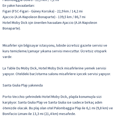
En yakın havaalanları:
Figari (FSC-Figari - Güney Korsika) - 22,9 km / 14,2 mi
Ajaccio (AJA-Napoleon Bonaparte) - 139,5 km / 86,7 mi
Hotel Moby Dick için önerilen havaalanı Ajaccio (AJA-Napoleon
Bonaparte).
Misafirler için bilgisayar istasyonu, lobide ücretsiz gazete servisi ve
kuru temizleme/çamaşır yıkama servisi mevcuttur. Ücretsiz otopark
vardır.
La Table Du Moby Dick, Hotel Moby Dick misafirlerine yemek servisi
yapıyor. Oteldeki bar/oturma salonu misafirlere içecek servisi yapıyor.
Santa Giulia Plajı yakınında
Porto-Vecchio şehrindeki Hotel Moby Dick, plajda konumuyla sizi
karşılıyor. Santa Giulia Plajı ve Santa Giulia ise sadece birkaç adım
ötenizde olacak. Bu plaj olan otel Palombaggia Plajı ile 6,1 mi (9,8 km) ve
Bonifacio Limanı ile 13,3 mi (21,4 km) mesafede.