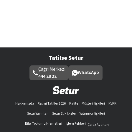
Tatilse Setur
Çağrı Merkezi
WhatsApp
444 28 22
Hakkımızda
Resmi Tatiller 2026
Kalite
Müşteri İlişkileri
KVKK
Setur Yayınları
Setur Etik İlkeler
Yatırımcı İlişkileri
Bilgi Toplumu Hizmetleri
İşlem Rehberi
Çerez Ayarları