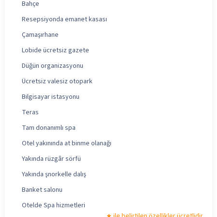
Bahçe
Resepsiyonda emanet kasası
Çamaşırhane
Lobide ücretsiz gazete
Düğün organizasyonu
Ücretsiz valesiz otopark
Bilgisayar istasyonu
Teras
Tam donanımlı spa
Otel yakınında at binme olanağı
Yakında rüzgâr sörfü
Yakında şnorkelle dalış
Banket salonu
Otelde Spa hizmetleri
ile belirtilen özellikler ücretlidir.