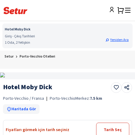
Hotel Moby Dick
Giriş - Çıkış Tarihleri
Yeniden Ara
1 Oda, 2 Yetişkin
Setur
Porto-Vecchio Otelleri
Hotel Moby Dick
Porto-Vecchio / Fransa
|
Porto-Vecchio
Merkez:
7.5
km
Haritada Gör
Fiyatları görmek için tarih seçiniz
Tarih Seç