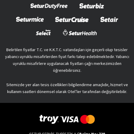
Belirtilen fiyatlar T.C. ve K.K.T.C. vatandaşları için geçerli olup tesisler
yabancı uyruklu misafirlerden fiyat farkı talep edebilmektedir. Yabancı
uyruklu misafirlere uygulanacak fiyatları çağrı merkezimizden
öğrenebilirsiniz.
Sitemizde yer alan tesis özellikleri bilgilendirme amaçlıdır, hizmet ve
kullanım saatleri dönemsel olarak Otel’ler tarafından değişitirilebilir.