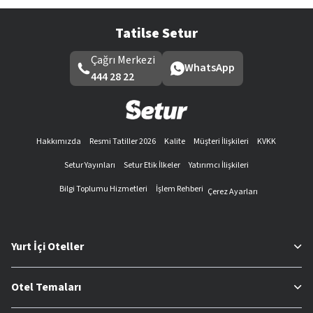
Tatilse Setur
Çağrı Merkezi
WhatsApp
444 28 22
Hakkımızda
Resmi Tatiller 2026
Kalite
Müşteri İlişkileri
KVKK
Setur Yayınları
Setur Etik İlkeler
Yatırımcı İlişkileri
Bilgi Toplumu Hizmetleri
İşlem Rehberi
Çerez Ayarları
Yurt İçi Oteller
Otel Temaları