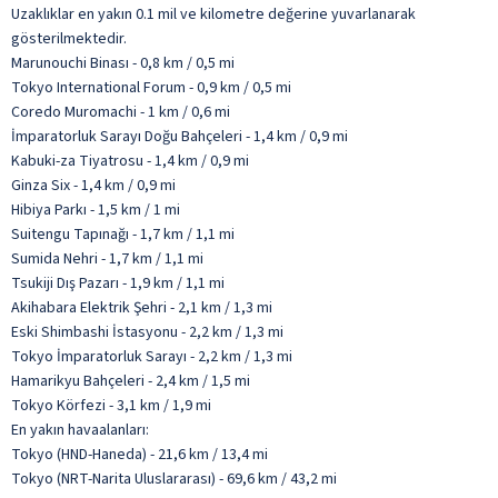
Uzaklıklar en yakın 0.1 mil ve kilometre değerine yuvarlanarak
gösterilmektedir.
Marunouchi Binası - 0,8 km / 0,5 mi
Tokyo International Forum - 0,9 km / 0,5 mi
Coredo Muromachi - 1 km / 0,6 mi
İmparatorluk Sarayı Doğu Bahçeleri - 1,4 km / 0,9 mi
Kabuki-za Tiyatrosu - 1,4 km / 0,9 mi
Ginza Six - 1,4 km / 0,9 mi
Hibiya Parkı - 1,5 km / 1 mi
Suitengu Tapınağı - 1,7 km / 1,1 mi
Sumida Nehri - 1,7 km / 1,1 mi
Tsukiji Dış Pazarı - 1,9 km / 1,1 mi
Akihabara Elektrik Şehri - 2,1 km / 1,3 mi
Eski Shimbashi İstasyonu - 2,2 km / 1,3 mi
Tokyo İmparatorluk Sarayı - 2,2 km / 1,3 mi
Hamarikyu Bahçeleri - 2,4 km / 1,5 mi
Tokyo Körfezi - 3,1 km / 1,9 mi
En yakın havaalanları:
Tokyo (HND-Haneda) - 21,6 km / 13,4 mi
Tokyo (NRT-Narita Uluslararası) - 69,6 km / 43,2 mi