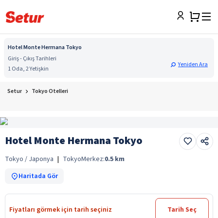
Hotel Monte Hermana Tokyo
Giriş - Çıkış Tarihleri
Yeniden Ara
1 Oda, 2 Yetişkin
Setur
Tokyo Otelleri
Hotel Monte Hermana Tokyo
Tokyo / Japonya
|
Tokyo
Merkez:
0.5
km
Haritada Gör
Fiyatları görmek için tarih seçiniz
Tarih Seç