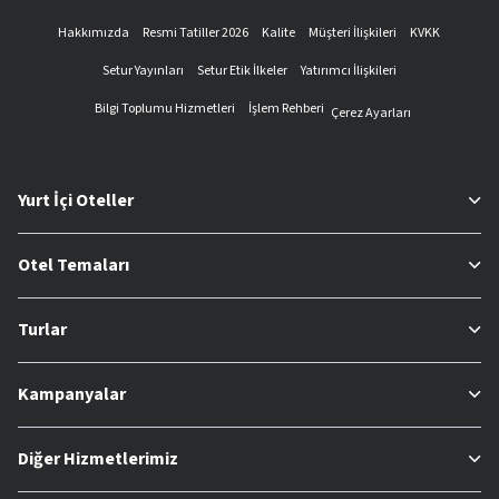
Hakkımızda
Resmi Tatiller 2026
Kalite
Müşteri İlişkileri
KVKK
Setur Yayınları
Setur Etik İlkeler
Yatırımcı İlişkileri
Bilgi Toplumu Hizmetleri
İşlem Rehberi
Çerez Ayarları
Yurt İçi Oteller
Otel Temaları
Turlar
Kampanyalar
Diğer Hizmetlerimiz