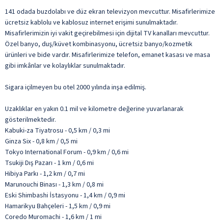
141 odada buzdolabı ve düz ekran televizyon mevcuttur. Misafirlerimize
ücretsiz kablolu ve kablosuz internet erişimi sunulmaktadır.
Misafirlerimizin iyi vakit geçirebilmesi için dijital TV kanalları mevcuttur.
Özel banyo, duş/küvet kombinasyonu, ücretsiz banyo/kozmetik
ürünleri ve bide vardır. Misafirlerimize telefon, emanet kasası ve masa
gibi imkânlar ve kolaylıklar sunulmaktadır.
Sigara içilmeyen bu otel 2000 yılında inşa edilmiş.
Uzaklıklar en yakın 0.1 mil ve kilometre değerine yuvarlanarak
gösterilmektedir.
Kabuki-za Tiyatrosu - 0,5 km / 0,3 mi
Ginza Six - 0,8 km / 0,5 mi
Tokyo International Forum - 0,9 km / 0,6 mi
Tsukiji Dış Pazarı - 1 km / 0,6 mi
Hibiya Parkı - 1,2 km / 0,7 mi
Marunouchi Binası - 1,3 km / 0,8 mi
Eski Shimbashi İstasyonu - 1,4 km / 0,9 mi
Hamarikyu Bahçeleri - 1,5 km / 0,9 mi
Coredo Muromachi - 1,6 km / 1 mi