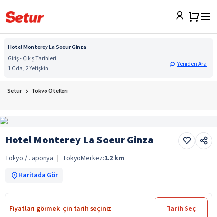
Hotel Monterey La Soeur Ginza
Giriş - Çıkış Tarihleri
Yeniden Ara
1 Oda, 2 Yetişkin
Setur
Tokyo Otelleri
Hotel Monterey La Soeur Ginza
Tokyo / Japonya
|
Tokyo
Merkez:
1.2
km
Haritada Gör
Fiyatları görmek için tarih seçiniz
Tarih Seç