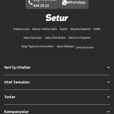
WhatsApp
444 28 22
Hakkımızda
Resmi Tatiller 2026
Kalite
Müşteri İlişkileri
KVKK
Setur Yayınları
Setur Etik İlkeler
Yatırımcı İlişkileri
Bilgi Toplumu Hizmetleri
İşlem Rehberi
Çerez Ayarları
Yurt İçi Oteller
Otel Temaları
Turlar
Kampanyalar