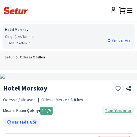
Hotel Morskoy
Giriş - Çıkış Tarihleri
Yeniden Ara
1 Oda, 2 Yetişkin
Setur
Odessa Otelleri
Hotel Morskoy
Odessa / Ukrayna
|
Odessa
Merkez:
6.8
km
4.1
/5
Misafir Puanı
Çok iyi
Tüm Yorumlar
Haritada Gör