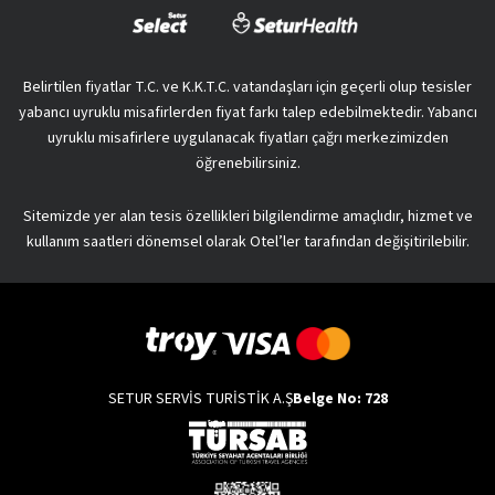
Belirtilen fiyatlar T.C. ve K.K.T.C. vatandaşları için geçerli olup tesisler
yabancı uyruklu misafirlerden fiyat farkı talep edebilmektedir. Yabancı
uyruklu misafirlere uygulanacak fiyatları çağrı merkezimizden
öğrenebilirsiniz.
Sitemizde yer alan tesis özellikleri bilgilendirme amaçlıdır, hizmet ve
kullanım saatleri dönemsel olarak Otel’ler tarafından değişitirilebilir.
SETUR SERVİS TURİSTİK A.Ş
Belge No: 728