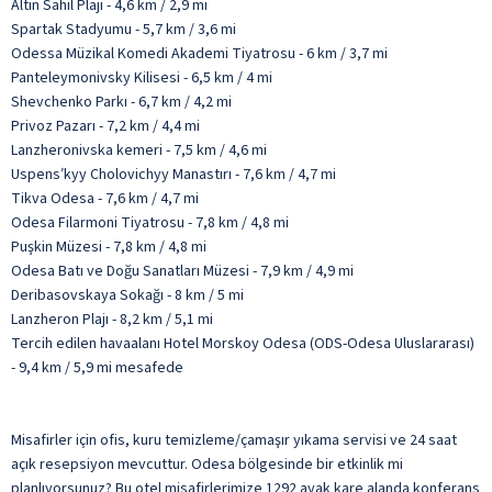
Altın Sahil Plajı - 4,6 km / 2,9 mi
Spartak Stadyumu - 5,7 km / 3,6 mi
Odessa Müzikal Komedi Akademi Tiyatrosu - 6 km / 3,7 mi
Panteleymonivsky Kilisesi - 6,5 km / 4 mi
Shevchenko Parkı - 6,7 km / 4,2 mi
Privoz Pazarı - 7,2 km / 4,4 mi
Lanzheronivska kemeri - 7,5 km / 4,6 mi
Uspensʹkyy Cholovichyy Manastırı - 7,6 km / 4,7 mi
Tikva Odesa - 7,6 km / 4,7 mi
Odesa Filarmoni Tiyatrosu - 7,8 km / 4,8 mi
Puşkin Müzesi - 7,8 km / 4,8 mi
Odesa Batı ve Doğu Sanatları Müzesi - 7,9 km / 4,9 mi
Deribasovskaya Sokağı - 8 km / 5 mi
Lanzheron Plajı - 8,2 km / 5,1 mi
Tercih edilen havaalanı Hotel Morskoy Odesa (ODS-Odesa Uluslararası)
- 9,4 km / 5,9 mi mesafede
Misafirler için ofis, kuru temizleme/çamaşır yıkama servisi ve 24 saat
açık resepsiyon mevcuttur. Odesa bölgesinde bir etkinlik mi
planlıyorsunuz? Bu otel misafirlerimize 1292 ayak kare alanda konferans