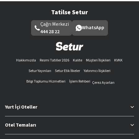
Tatilse Setur
Çağrı Merkezi
WhatsApp
444 28 22
Hakkımızda
Resmi Tatiller 2026
Kalite
Müşteri İlişkileri
KVKK
Setur Yayınları
Setur Etik İlkeler
Yatırımcı İlişkileri
Bilgi Toplumu Hizmetleri
İşlem Rehberi
Çerez Ayarları
Yurt İçi Oteller
Otel Temaları