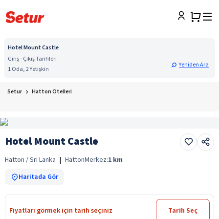
Hotel Mount Castle
Giriş - Çıkış Tarihleri
Yeniden Ara
1 Oda, 2 Yetişkin
Setur
Hatton Otelleri
Hotel Mount Castle
Hatton / Sri Lanka
|
Hatton
Merkez:
1
km
Haritada Gör
Fiyatları görmek için tarih seçiniz
Tarih Seç