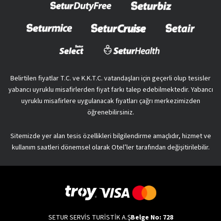
Belirtilen fiyatlar T.C. ve K.K.T.C. vatandaşları için geçerli olup tesisler
yabancı uyruklu misafirlerden fiyat farkı talep edebilmektedir. Yabancı
uyruklu misafirlere uygulanacak fiyatları çağrı merkezimizden
öğrenebilirsiniz.
Sitemizde yer alan tesis özellikleri bilgilendirme amaçlıdır, hizmet ve
kullanım saatleri dönemsel olarak Otel’ler tarafından değişitirilebilir.
SETUR SERVİS TURİSTİK A.Ş
Belge No: 728