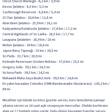
Christ Church Warleigh - 6,2 km / 3,9 mi
Devon Şelalesi - 8,5 km / 5,3 mi
Castlereagh Reservoir - 8,6 km / 5,4 mi
St Clair Şelalesi - 20,6 km / 12,8 mi
Aberdeen Şelalesi - 25,9 km / 16,1 mi
Kadiyanlena/Kataboola Şelalesi - 27,6 km / 17,2 mi
Central Highlands of Sri Lanka - 28,5 km / 17,7 mi
Laxapana Şelaleleri - 28,9 km / 18 mi
Mohini Şelalesi - 30 km / 18,6 mi
Japon Barış Tapınağı - 33 km / 20,5 mi
Sri Pada - 33,7 km / 20,9 mi
Kotmale Rezervuarı Gözlem Noktası - 37,8 km / 23,5 mi
Gregory Gölü - 39,1 km / 24,3 mi
Victoria Parkı - 39,5 km / 24,5 mi
Mahaweli Maha Seya Budist Anıtı - 39,5 km / 24,6 mi
En yakın havaalanı Colombo (CMB-Bandaranaike Uluslararası) - 143,2 km /
89 mi
Misafirler için lobide ücretsiz gazete servisi, kuru temizleme/çamaşır
yıkama servisi ve 24 saat açık resepsiyon mevcuttur. Otelde konferans
alanı ve 12 toplantı odası vardır. Gidiş-dönüş havaalanı transfer servisi