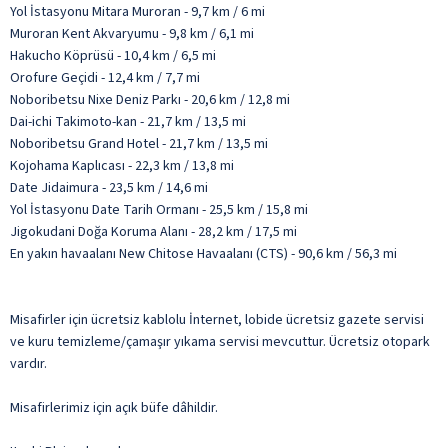
Yol İstasyonu Mitara Muroran - 9,7 km / 6 mi
Muroran Kent Akvaryumu - 9,8 km / 6,1 mi
Hakucho Köprüsü - 10,4 km / 6,5 mi
Orofure Geçidi - 12,4 km / 7,7 mi
Noboribetsu Nixe Deniz Parkı - 20,6 km / 12,8 mi
Dai-ichi Takimoto-kan - 21,7 km / 13,5 mi
Noboribetsu Grand Hotel - 21,7 km / 13,5 mi
Kojohama Kaplıcası - 22,3 km / 13,8 mi
Date Jidaimura - 23,5 km / 14,6 mi
Yol İstasyonu Date Tarih Ormanı - 25,5 km / 15,8 mi
Jigokudani Doğa Koruma Alanı - 28,2 km / 17,5 mi
En yakın havaalanı New Chitose Havaalanı (CTS) - 90,6 km / 56,3 mi
Misafirler için ücretsiz kablolu İnternet, lobide ücretsiz gazete servisi
ve kuru temizleme/çamaşır yıkama servisi mevcuttur. Ücretsiz otopark
vardır.
Misafirlerimiz için açık büfe dâhildir.