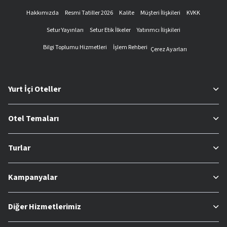
Hakkımızda
Resmi Tatiller 2026
Kalite
Müşteri İlişkileri
KVKK
Setur Yayınları
Setur Etik İlkeler
Yatırımcı İlişkileri
Bilgi Toplumu Hizmetleri
İşlem Rehberi
Çerez Ayarları
Yurt İçi Oteller
Otel Temaları
Turlar
Kampanyalar
Diğer Hizmetlerimiz