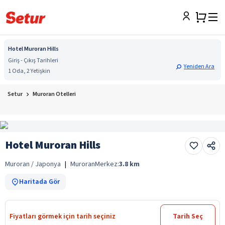
Hotel Muroran Hills
Giriş - Çıkış Tarihleri
Yeniden Ara
1 Oda, 2 Yetişkin
Setur
Muroran Otelleri
Hotel Muroran Hills
Muroran / Japonya
|
Muroran
Merkez:
3.8
km
Haritada Gör
Fiyatları görmek için tarih seçiniz
Tarih Seç