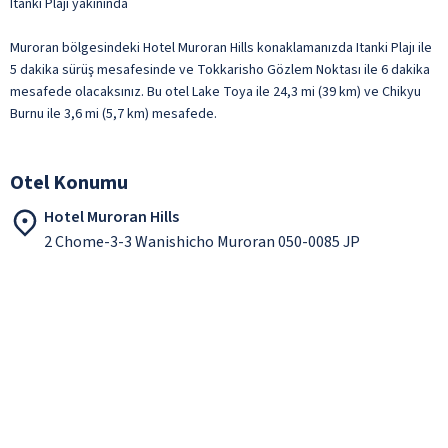
Itanki Plajı yakınında
Muroran bölgesindeki Hotel Muroran Hills konaklamanızda Itanki Plajı ile
5 dakika sürüş mesafesinde ve Tokkarisho Gözlem Noktası ile 6 dakika
mesafede olacaksınız. Bu otel Lake Toya ile 24,3 mi (39 km) ve Chikyu
Burnu ile 3,6 mi (5,7 km) mesafede.
Otel Konumu
Hotel Muroran Hills
2 Chome-3-3 Wanishicho Muroran 050-0085 JP