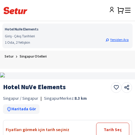
Hotel NuVe Elements
Giriş - Çıkış Tarihleri
Yeniden Ara
1 Oda, 2 Yetişkin
Setur
Singapur Otelleri
Hotel NuVe Elements
Singapur / Singapur
|
Singapur
Merkez:
8.3
km
Haritada Gör
Fiyatları görmek için tarih seçiniz
Tarih Seç