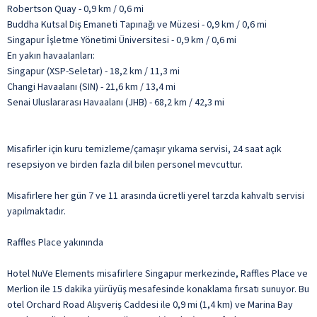
Robertson Quay - 0,9 km / 0,6 mi
Buddha Kutsal Diş Emaneti Tapınağı ve Müzesi - 0,9 km / 0,6 mi
Singapur İşletme Yönetimi Üniversitesi - 0,9 km / 0,6 mi
En yakın havaalanları:
Singapur (XSP-Seletar) - 18,2 km / 11,3 mi
Changi Havaalanı (SIN) - 21,6 km / 13,4 mi
Senai Uluslararası Havaalanı (JHB) - 68,2 km / 42,3 mi
Misafirler için kuru temizleme/çamaşır yıkama servisi, 24 saat açık
resepsiyon ve birden fazla dil bilen personel mevcuttur.
Misafirlere her gün 7 ve 11 arasında ücretli yerel tarzda kahvaltı servisi
yapılmaktadır.
Raffles Place yakınında
Hotel NuVe Elements misafirlere Singapur merkezinde, Raffles Place ve
Merlion ile 15 dakika yürüyüş mesafesinde konaklama fırsatı sunuyor. Bu
otel Orchard Road Alışveriş Caddesi ile 0,9 mi (1,4 km) ve Marina Bay