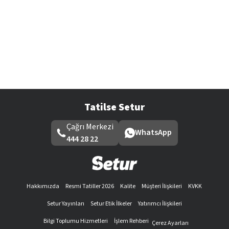
Tatilse Setur
Çağrı Merkezi
WhatsApp
444 28 22
Hakkımızda
Resmi Tatiller 2026
Kalite
Müşteri İlişkileri
KVKK
Setur Yayınları
Setur Etik İlkeler
Yatırımcı İlişkileri
Bilgi Toplumu Hizmetleri
İşlem Rehberi
Çerez Ayarları