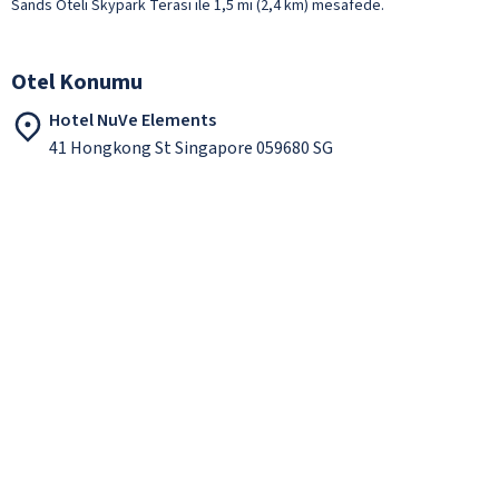
Sands Oteli Skypark Terası ile 1,5 mi (2,4 km) mesafede.
Otel Konumu
Hotel NuVe Elements
41 Hongkong St Singapore 059680 SG