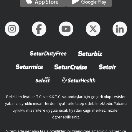
Belirtilen fiyatlar T.C. ve K.K.T.C. vatandaşları için geçerli olup tesisler
yabancı uyruklu misafirlerden fiyat farkı talep edebilmektedir. Yabancı
uyruklu misafirlere uygulanacak fiyatları çağrı merkezimizden
öğrenebilirsiniz.
Sitemizde yer alan tesis özellikleri bilgilendirme amaçlıdır, hizmet ve