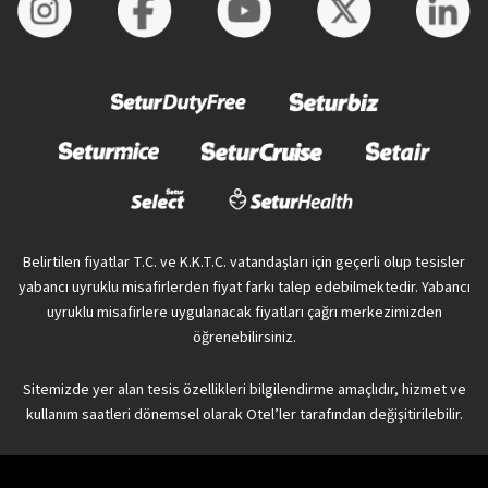
Belirtilen fiyatlar T.C. ve K.K.T.C. vatandaşları için geçerli olup tesisler
yabancı uyruklu misafirlerden fiyat farkı talep edebilmektedir. Yabancı
uyruklu misafirlere uygulanacak fiyatları çağrı merkezimizden
öğrenebilirsiniz.
Sitemizde yer alan tesis özellikleri bilgilendirme amaçlıdır, hizmet ve
kullanım saatleri dönemsel olarak Otel’ler tarafından değişitirilebilir.