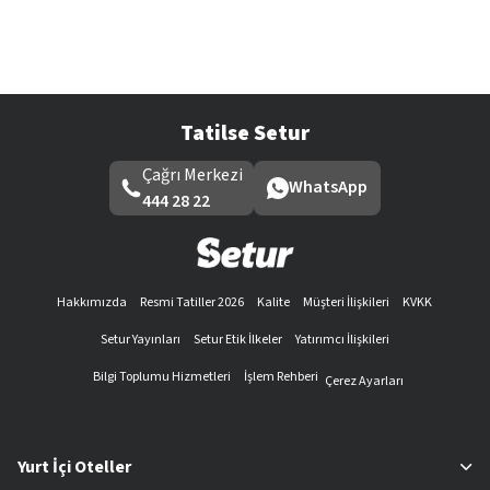
Tatilse Setur
Çağrı Merkezi
WhatsApp
444 28 22
Hakkımızda
Resmi Tatiller 2026
Kalite
Müşteri İlişkileri
KVKK
Setur Yayınları
Setur Etik İlkeler
Yatırımcı İlişkileri
Bilgi Toplumu Hizmetleri
İşlem Rehberi
Çerez Ayarları
Yurt İçi Oteller