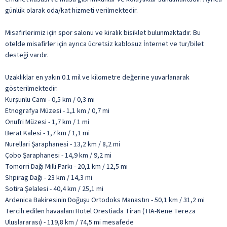
günlük olarak oda/kat hizmeti verilmektedir.
Misafirlerimiz için spor salonu ve kiralık bisiklet bulunmaktadır. Bu
otelde misafirler için ayrıca ücretsiz kablosuz İnternet ve tur/bilet
desteği vardır.
Uzaklıklar en yakın 0.1 mil ve kilometre değerine yuvarlanarak
gösterilmektedir.
Kurşunlu Cami - 0,5 km / 0,3 mi
Etnografya Müzesi - 1,1 km / 0,7 mi
Onufri Müzesi - 1,7 km / 1 mi
Berat Kalesi - 1,7 km / 1,1 mi
Nurellari Şaraphanesi - 13,2 km / 8,2 mi
Çobo Şaraphanesi - 14,9 km / 9,2 mi
Tomorri Dağı Milli Parkı - 20,1 km / 12,5 mi
Shpirag Dağı - 23 km / 14,3 mi
Sotira Şelalesi - 40,4 km / 25,1 mi
Ardenica Bakiresinin Doğuşu Ortodoks Manastırı - 50,1 km / 31,2 mi
Tercih edilen havaalanı Hotel Orestiada Tiran (TIA-Nene Tereza
Uluslararası) - 119,8 km / 74,5 mi mesafede