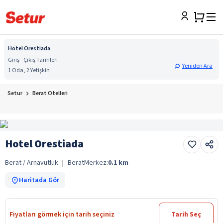
Hotel Orestiada
Giriş - Çıkış Tarihleri
Yeniden Ara
1 Oda, 2 Yetişkin
Setur
Berat Otelleri
Hotel Orestiada
Berat / Arnavutluk
|
Berat
Merkez:
0.1
km
Haritada Gör
Fiyatları görmek için tarih seçiniz
Tarih Seç