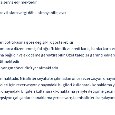
da servis edilmektedir
pozitolara vergi dâhil olmayabilir, ayrı
eri politikasına göre değişiklik gösterebilir
umlarca düzenlenmiş fotoğraflı kimlik ve kredi kartı, banka kartı v
na bağlıdır ve ek ödeme gerektirebilir. Özel talepler garanti edile
edilmektedir
a yangın söndürücü yer almaktadır
nmaktadır. Misafirler seyahate çıkmadan önce rezervasyon onayındak
meleri için rezervasyon onayındaki bilgileri kullanarak konaklama 
onayındaki bilgileri kullanarak konaklama yeriyle iletişime geçmesi
psiyon çalışanları konaklama yerine varışta misafirleri karşılayaca