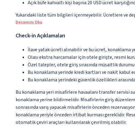
Açık büfe kahvaltı kişi başına 20 USD ücret karşılığın
Yukarıdaki liste tüm bilgileri içermeyebilir. Ücretlere ve de
Devamını Oku
Check-in Açıklamaları
İlave yatak ücreti alınabilir ve bu ücret, konaklama y
Olası ekstra harcamalar için otele girişte, resmi kur
Özel talepler, otele giriş sırasında müsaitlik durumu
Bu konaklama yerinde kredi kartları ve nakit kabul 
Bu konaklama yerindeki güvenlik özellikleri arasınd
Bu konaklama yeri misafirlere havaalanı transfer servisi su
konaklama yerine bildirmelidir. Misafirlerin giriş düzenle
sonrasında varış yapacak misafirlerin önceden rezervasyon 
konaklama yeriyle önceden irtibat kurması gereklidir. Rese
otomatik çeviri araçları kullanılarak çevrilmiş olabilir.