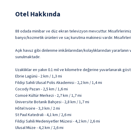
Otel Hakkında
88 odada minibar ve düz ekran televizyon mevcuttur. Misafirlerimize 
banyo/kozmetik ürünleri ve saç kurutma makinesi vardır. Misafirler
Açık havuz gibi dinlenme imkânlarından/kolaylıklarından yararlanın 
sunulmaktadır.
Uzaklıklar en yakın 0.1 mil ve kilometre değerine yuvarlanarak göst
Ebrie Lagünü - 2 km / 1,3 mi
Fildişi Sahili Ulusal Polis Akademisi - 2,2 km / 1,4 mi
Cocody Pazarı - 2,5 km / 1,6 mi
Comoë Kültür Merkezi - 2,7 km / 1,7 mi
Üniversite Botanik Bahçesi - 2,8 km / 1,7 mi
Hôtel Ivoire - 3,3 km / 2 mi
St Paul Katedrali - 4,1 km / 2,6 mi
Fildişi Sahili Medeniyetler Müzesi - 4,2 km / 2,6 mi
Ulusal Müze - 4,2 km / 2,6 mi