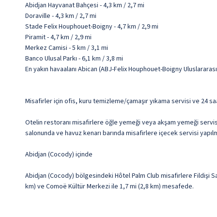
Abidjan Hayvanat Bahçesi - 4,3 km / 2,7 mi
Doraville - 4,3 km / 2,7 mi
Stade Felix Houphouet-Boigny - 4,7 km / 2,9 mi
Piramit - 4,7 km / 2,9 mi
Merkez Camisi - 5 km / 3,1 mi
Banco Ulusal Parkı - 6,1 km / 3,8 mi
En yakın havaalanı Abican (ABJ-Felix Houphouet-Boigny Uluslararası)
Misafirler için ofis, kuru temizleme/çamaşır yıkama servisi ve 24 sa
Otelin restoranı misafirlere öğle yemeği veya akşam yemeği servis
salonunda ve havuz kenarı barında misafirlere içecek servisi yapılma
Abidjan (Cocody) içinde
Abidjan (Cocody) bölgesindeki Hôtel Palm Club misafirlere Fildişi Sa
km) ve Comoë Kültür Merkezi ile 1,7 mi (2,8 km) mesafede.