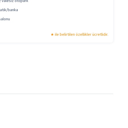
z valesiz otopark
atik/banka
salonu
ile belirtilen özellikler ücretlidir.