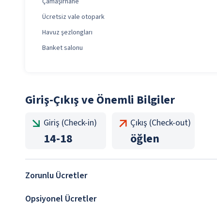
Çamaşırhane
Ücretsiz vale otopark
Havuz şezlongları
Banket salonu
Giriş-Çıkış ve Önemli Bilgiler
Giriş (Check-in)
Çıkış (Check-out)
14
-
18
öğlen
Zorunlu Ücretler
Opsiyonel Ücretler