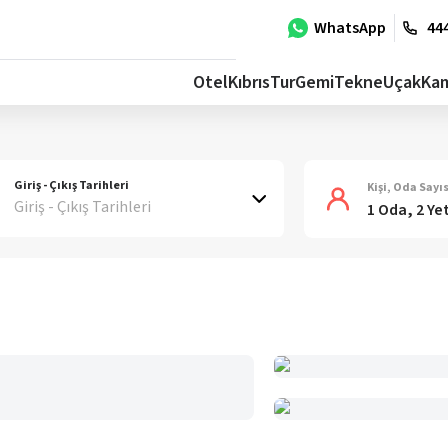
WhatsApp
444
Otel
Kıbrıs
Tur
Gemi
Tekne
Uçak
Ka
Giriş - Çıkış Tarihleri
Kişi, Oda Sayıs
Giriş - Çıkış Tarihleri
1 Oda, 2 Ye