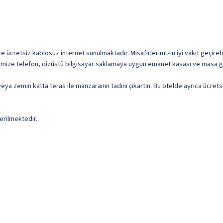
ücretsiz kablosuz internet sunulmaktadır. Misafirlerimizin iyi vakit geçirebil
imize telefon, dizüstü bilgisayar saklamaya uygun emanet kasası ve masa gib
veya zemin katta teras ile manzaranın tadını çıkartın. Bu otelde ayrıca ücret
erilmektedir.