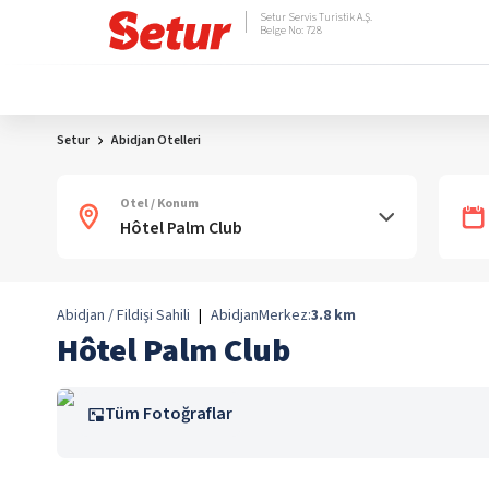
Setur Servis Turistik A.Ş.
Belge No: 728
Setur
Abidjan Otelleri
Otel / Konum
Abidjan / Fildişi Sahili
|
Abidjan
Merkez:
3.8
km
Hôtel Palm Club
Tüm Fotoğraflar