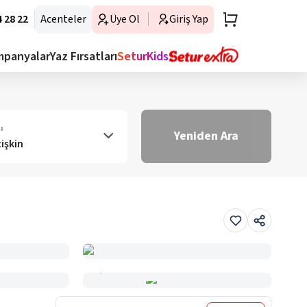
 28 22
Acenteler
Üye Ol
Giriş Yap
mpanyalar
Yaz Fırsatları
SeturKids
ı
Yeniden Ara
tişkin
Haritada Gör