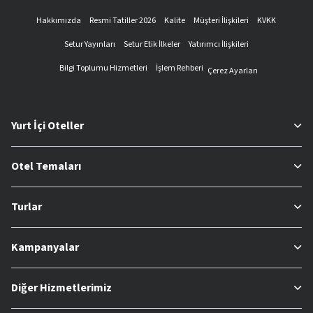
Hakkımızda
Resmi Tatiller 2026
Kalite
Müşteri İlişkileri
KVKK
Setur Yayınları
Setur Etik İlkeler
Yatırımcı İlişkileri
Bilgi Toplumu Hizmetleri
İşlem Rehberi
Çerez Ayarları
Yurt İçi Oteller
Otel Temaları
Turlar
Kampanyalar
Diğer Hizmetlerimiz