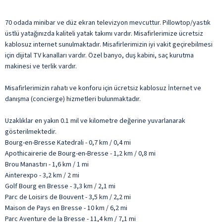
70 odada minibar ve düz ekran televizyon mevcuttur. Pillowtop/yastık
üstlü yatağınızda kaliteli yatak takımı vardır. Misafirlerimize ücretsiz
kablosuz internet sunulmaktadır. Misafirlerimizin iyi vakit geçirebilmesi
için dijital TV kanalları vardır. Özel banyo, duş kabini, saç kurutma
makinesi ve terlik vardır.
Misafirlerimizin rahatı ve konforu için ücretsiz kablosuz İnternet ve
danışma (concierge) hizmetleri bulunmaktadır.
Uzaklıklar en yakın 0.1 mil ve kilometre değerine yuvarlanarak
gösterilmektedir.
Bourg-en-Bresse Katedrali - 0,7 km / 0,4 mi
Apothicairerie de Bourg-en-Bresse - 1,2 km / 0,8 mi
Brou Manastırı - 1,6 km / 1 mi
Ainterexpo - 3,2 km / 2 mi
Golf Bourg en Bresse - 3,3 km / 2,1 mi
Parc de Loisirs de Bouvent - 3,5 km / 2,2 mi
Maison de Pays en Bresse - 10 km / 6,2 mi
Parc Aventure de la Bresse - 11,4 km / 7,1 mi