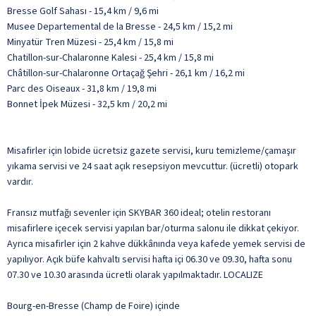
Bresse Golf Sahası - 15,4 km / 9,6 mi
Musee Departemental de la Bresse - 24,5 km / 15,2 mi
Minyatür Tren Müzesi - 25,4 km / 15,8 mi
Chatillon-sur-Chalaronne Kalesi - 25,4 km / 15,8 mi
Châtillon-sur-Chalaronne Ortaçağ Şehri - 26,1 km / 16,2 mi
Parc des Oiseaux - 31,8 km / 19,8 mi
Bonnet İpek Müzesi - 32,5 km / 20,2 mi
Misafirler için lobide ücretsiz gazete servisi, kuru temizleme/çamaşır
yıkama servisi ve 24 saat açık resepsiyon mevcuttur. (ücretli) otopark
vardır.
Fransız mutfağı sevenler için SKYBAR 360 ideal; otelin restoranı
misafirlere içecek servisi yapılan bar/oturma salonu ile dikkat çekiyor.
Ayrıca misafirler için 2 kahve dükkânında veya kafede yemek servisi de
yapılıyor. Açık büfe kahvaltı servisi hafta içi 06.30 ve 09.30, hafta sonu
07.30 ve 10.30 arasında ücretli olarak yapılmaktadır. LOCALIZE
Bourg-en-Bresse (Champ de Foire) içinde