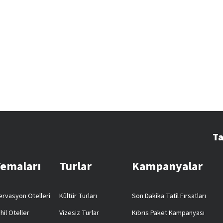
Ta
Temaları
Turlar
Kampanyalar
rvasyon Otelleri
Kültür Turları
Son Dakika Tatil Fırsatları
hil Oteller
Vizesiz Turlar
Kıbrıs Paket Kampanyası