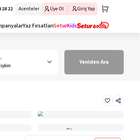
 28 22
Acenteler
Üye Ol
Giriş Yap
mpanyalar
Yaz Fırsatları
SeturKids
ı
Yeniden Ara
tişkin
Haritada Gör