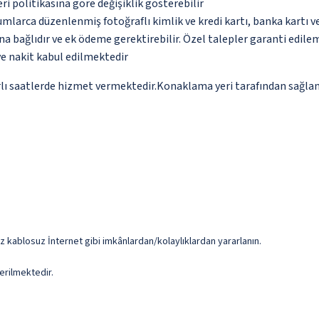
eri politikasına göre değişiklik gösterebilir
umlarca düzenlenmiş fotoğraflı kimlik ve kredi kartı, banka kartı v
na bağlıdır ve ek ödeme gerektirebilir. Özel talepler garanti edile
ve nakit kabul edilmektedir
ırlı saatlerde hizmet vermektedir.Konaklama yeri tarafından sağlana
iz kablosuz İnternet gibi imkânlardan/kolaylıklardan yararlanın.
erilmektedir.