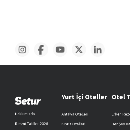
Yurt İçi Oteller
Otel 
Hakkımızda
Antalya Otelleri
Erken Reze
Resmi Tatiller 2026
Kıbrıs Otelleri
Her Şey Da