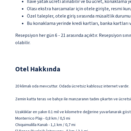
İlave yatak ücreti alınabilir ve bu ücret, konaklama y
Olası ekstra harcamalar için otele girişte, resmi kur
Özel talepler, otele giriş sırasında müsaitlik durumu
Bu konaklama yerinde kredi kartları, banka kartları 
Resepsiyon her gün 6 - 21 arasında açıktır. Resepsiyon sın
olabilir.
Otel Hakkında
20 klimalı oda mevcuttur. Odada ücretsiz kablosuz internet vardır.
Zemin katta teras ve bahçe ile manzaranın tadını çıkartın ve ücrets
Uzaklıklar en yakın 0.1 mil ve kilometre değerine yuvarlanarak göst
Monterrico Plajı - 0,8 km / 0,5 mi
Chiquimulilla Kanalı - 1,1 km / 0,7 mi