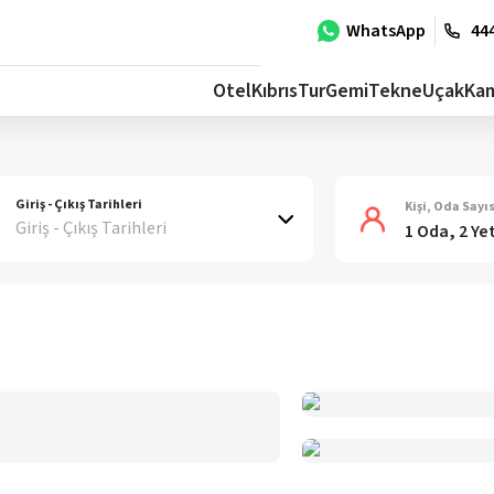
WhatsApp
444
Otel
Kıbrıs
Tur
Gemi
Tekne
Uçak
Ka
Giriş - Çıkış Tarihleri
Kişi, Oda Sayıs
Giriş - Çıkış Tarihleri
1 Oda, 2 Ye