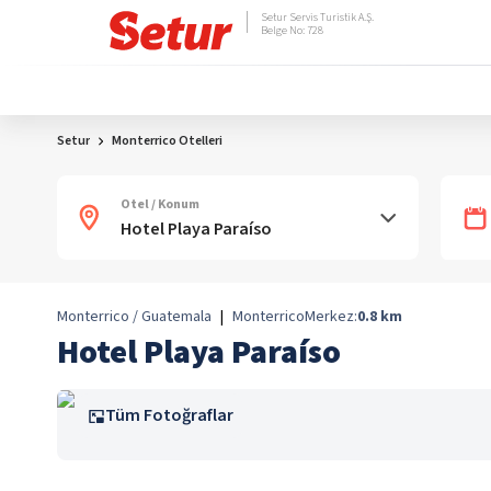
Setur Servis Turistik A.Ş.
Belge No: 728
Setur
Monterrico Otelleri
Otel / Konum
Monterrico / Guatemala
|
Monterrico
Merkez:
0.8
km
Hotel Playa Paraíso
Tüm Fotoğraflar