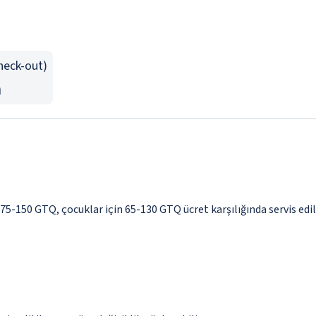
Check-out)
n
k 75-150 GTQ, çocuklar için 65-130 GTQ ücret karşılığında servis ed