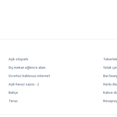
Açık otopark
Tekerlek
Dış mekan eğlence alanı
Yatak çar
Ücretsiz kablosuz internet
Bar/loung
Açık havuz sayısı - 2
Havlu değ
Bahçe
Kahve dü
Teras
Resepsiyo