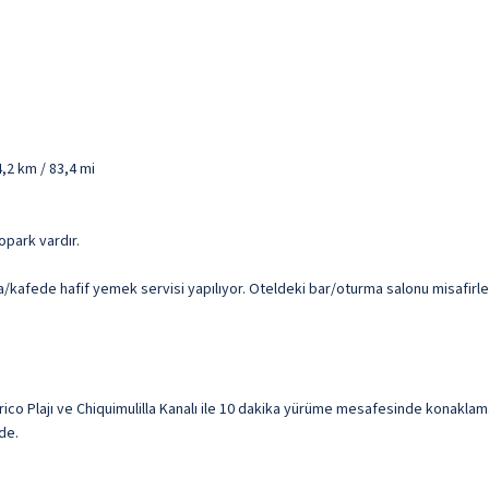
,2 km / 83,4 mi
opark vardır.
/kafede hafif yemek servisi yapılıyor. Oteldeki bar/oturma salonu misafirler
co Plajı ve Chiquimulilla Kanalı ile 10 dakika yürüme mesafesinde konaklama f
de.