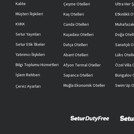
Kalite
Çeşme Otelleri
Ultra Her Ş
Müşteri İlişkileri
Kaş Otelleri
Etkinlikli O
KVKK
Cunda Otelleri
Muhafazak
Setur Yayınları
Kuşadası Otelleri
Doğa Otell
Setur Etik İlkeler
Datça Otelleri
Sanatçılı O
Yatırımcı İlişkileri
Abant Otelleri
Lüks Otell
Bilgi Toplumu Hizmetleri
Afyon Termal Oteller
Özel Villa
İşlem Rehberi
Sapanca Otelleri
Bungalov O
Muğla Ekonomik Oteller
Swim Up O
Çerez Ayarları