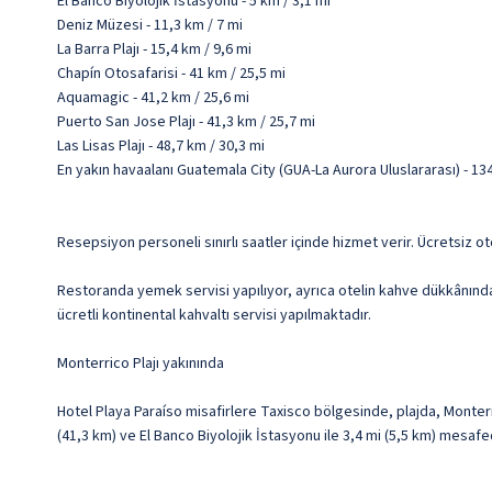
El Banco Biyolojik İstasyonu - 5 km / 3,1 mi
Deniz Müzesi - 11,3 km / 7 mi
La Barra Plajı - 15,4 km / 9,6 mi
Chapín Otosafarisi - 41 km / 25,5 mi
Aquamagic - 41,2 km / 25,6 mi
Puerto San Jose Plajı - 41,3 km / 25,7 mi
Las Lisas Plajı - 48,7 km / 30,3 mi
En yakın havaalanı Guatemala City (GUA-La Aurora Uluslararası) - 134
Resepsiyon personeli sınırlı saatler içinde hizmet verir. Ücretsiz ot
Restoranda yemek servisi yapılıyor, ayrıca otelin kahve dükkânında
ücretli kontinental kahvaltı servisi yapılmaktadır.
Monterrico Plajı yakınında
Hotel Playa Paraíso misafirlere Taxisco bölgesinde, plajda, Monterri
(41,3 km) ve El Banco Biyolojik İstasyonu ile 3,4 mi (5,5 km) mesafe