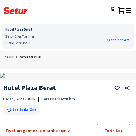
Hotel Plaza Berat
Giriş - Çıkış Tarihleri
Yeniden Ara
1 Oda, 2 Yetişkin
Setur
Berat Otelleri
Hotel Plaza Berat
Berat / Arnavutluk
|
Berat
Merkez:
0
km
Haritada Gör
Fiyatları görmek için tarih seçiniz
Tarih Seç