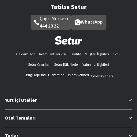
Tatilse Setur
Çağrı Merkezi
WhatsApp
444 28 22
Hakkımızda
Resmi Tatiller 2026
Kalite
Müşteri İlişkileri
KVKK
Setur Yayınları
Setur Etik İlkeler
Yatırımcı İlişkileri
Bilgi Toplumu Hizmetleri
İşlem Rehberi
Çerez Ayarları
Yurt İçi Oteller
Otel Temaları
Turlar