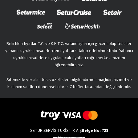
Belirtilen fiyatlar T.C. ve K.K.T.C. vatandaşları için geçerli olup tesisler
yabancı uyruklu misafirlerden fiyat farkı talep edebilmektedir. Yabancı
uyruklu misafirlere uygulanacak fiyatları çağrı merkezimizden
öğrenebilirsiniz.
Sitemizde yer alan tesis özellikleri bilgilendirme amaçlıdır, hizmet ve
kullanım saatleri dönemsel olarak Otel’ler tarafından değişitirilebilir.
SETUR SERVİS TURİSTİK A.Ş
Belge No: 728