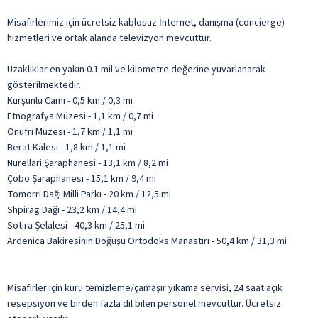
Misafirlerimiz için ücretsiz kablosuz İnternet, danışma (concierge)
hizmetleri ve ortak alanda televizyon mevcuttur.
Uzaklıklar en yakın 0.1 mil ve kilometre değerine yuvarlanarak
gösterilmektedir.
Kurşunlu Cami - 0,5 km / 0,3 mi
Etnografya Müzesi - 1,1 km / 0,7 mi
Onufri Müzesi - 1,7 km / 1,1 mi
Berat Kalesi - 1,8 km / 1,1 mi
Nurellari Şaraphanesi - 13,1 km / 8,2 mi
Çobo Şaraphanesi - 15,1 km / 9,4 mi
Tomorri Dağı Milli Parkı - 20 km / 12,5 mi
Shpirag Dağı - 23,2 km / 14,4 mi
Sotira Şelalesi - 40,3 km / 25,1 mi
Ardenica Bakiresinin Doğuşu Ortodoks Manastırı - 50,4 km / 31,3 mi
Misafirler için kuru temizleme/çamaşır yıkama servisi, 24 saat açık
resepsiyon ve birden fazla dil bilen personel mevcuttur. Ücretsiz