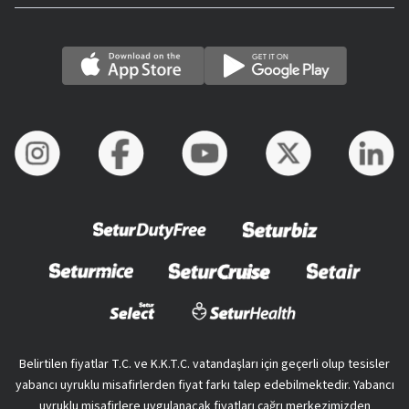
Belirtilen fiyatlar T.C. ve K.K.T.C. vatandaşları için geçerli olup tesisler
yabancı uyruklu misafirlerden fiyat farkı talep edebilmektedir. Yabancı
uyruklu misafirlere uygulanacak fiyatları çağrı merkezimizden