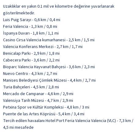
Uzaklıklar en yakın 0.1 mil ve kilometre değerine yuvarlanarak
gösterilmektedir.
Luis Puig Sarayı - 0,6 km / 0,4 mi
Feria Valencia - 1,3 km / 0,8 mi
İspanya Duvarı - 1,8 km / 1,1 mi
Casino Cirsa Valencia kumarhanesi - 2,5 km / 1,5 mi
Valencia Konferans Merkezi - 2,7 km / 1,7 mi
Benicalap Parkı - 2,9 km / 1,8 mi
Cabecera Parkı - 3,6 km / 2,2 mi
Bioparc Valencia Hayvanat Bahçesi - 3,6 km / 2,3 mi
Nuevo Centro - 4,3 km / 2,7 mi
Manises Belediyesi Çömlek Müzesi - 4,4 km / 2,7 mi
Turia Bahçeleri - 4,5 km / 2,8 mi
Mercado de Campanar - 4,6 km / 2,9 mi
Valensiya Tarih Müzesi - 4,7 km / 2,9 mi
Petxina Spor ve Kültür Kompleksi - 4,8 km / 3 mi
Puente de las Artes Köprüsü - 5,4 km / 3,4 mi
Tercih edilen havaalanı Hotel Port Feria Valencia Valencia (VLC) - 7,3 km /
4,5 mi mesafede