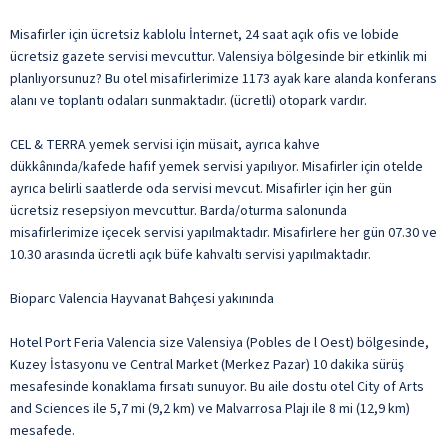
Misafirler için ücretsiz kablolu İnternet, 24 saat açık ofis ve lobide
ücretsiz gazete servisi mevcuttur. Valensiya bölgesinde bir etkinlik mi
planlıyorsunuz? Bu otel misafirlerimize 1173 ayak kare alanda konferans
alanı ve toplantı odaları sunmaktadır. (ücretli) otopark vardır.
CEL & TERRA yemek servisi için müsait, ayrıca kahve
dükkânında/kafede hafif yemek servisi yapılıyor. Misafirler için otelde
ayrıca belirli saatlerde oda servisi mevcut. Misafirler için her gün
ücretsiz resepsiyon mevcuttur. Barda/oturma salonunda
misafirlerimize içecek servisi yapılmaktadır. Misafirlere her gün 07.30 ve
10.30 arasında ücretli açık büfe kahvaltı servisi yapılmaktadır.
Bioparc Valencia Hayvanat Bahçesi yakınında
Hotel Port Feria Valencia size Valensiya (Pobles de l Oest) bölgesinde,
Kuzey İstasyonu ve Central Market (Merkez Pazar) 10 dakika sürüş
mesafesinde konaklama fırsatı sunuyor. Bu aile dostu otel City of Arts
and Sciences ile 5,7 mi (9,2 km) ve Malvarrosa Plajı ile 8 mi (12,9 km)
mesafede.