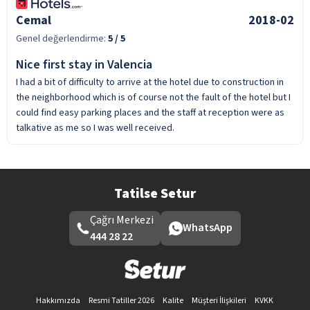
Cemal
2018-02
Genel değerlendirme:
5
/ 5
Nice first stay in Valencia
I had a bit of difficulty to arrive at the hotel due to construction in
the neighborhood which is of course not the fault of the hotel but I
could find easy parking places and the staff at reception were as
talkative as me so I was well received.
Tatilse Setur
Çağrı Merkezi
WhatsApp
444 28 22
Hakkımızda
Resmi Tatiller 2026
Kalite
Müşteri İlişkileri
KVKK