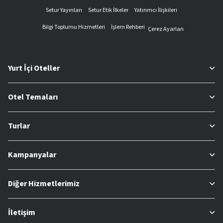
Setur Yayınları
Setur Etik İlkeler
Yatırımcı İlişkileri
Bilgi Toplumu Hizmetleri
İşlem Rehberi
Çerez Ayarları
Yurt İçi Oteller
Otel Temaları
Turlar
Kampanyalar
Diğer Hizmetlerimiz
İletişim