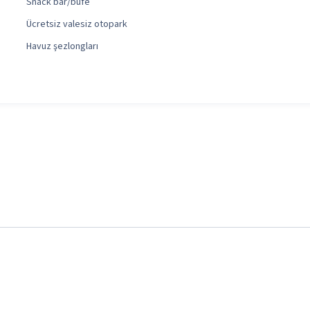
Snack bar/büfe
Ücretsiz valesiz otopark
Havuz şezlongları