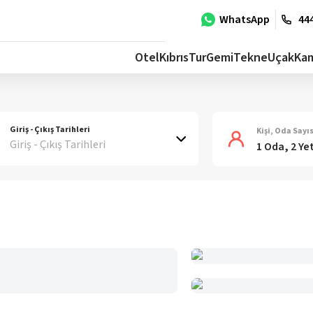
WhatsApp
444
Otel
Kıbrıs
Tur
Gemi
Tekne
Uçak
Ka
Giriş - Çıkış Tarihleri
Kişi, Oda Sayıs
Giriş - Çıkış Tarihleri
1 Oda, 2 Ye