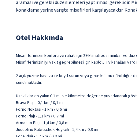
araması ve gerekli düzenlemeleri yaptırması gereklidir. Mi
konaklama yerine varışta misafirleri karşılayacaktır. Konakl
Otel Hakkında
Misafirlerimizin konforu ve rahatı için 29 klimalı oda minibar ve d
Misafirlerimizin iyi vakit geçirebilmesi için kablolu TV kanalları v
2 açık yüzme havuzu ile keyif sürün veya gece kulübü dâhil diğer d
sunulmaktadır.
Uzaklıklar en yakın 0.1 mil ve kilometre değerine yuvarlanarak göst
Brava Plajı - 0,1 km / 0,1 mi
Forno Noktası - 1 km / 0,6 mi
Forno Plajı - 1,1 km / 0,7 mi
Armacao Plajı - 1,4 km / 0,8 mi
Juscelino Kubitschek Heykeli - 1,4 km / 0,9 mi
Foca Plajı - 1,4 km / 0,9 mi