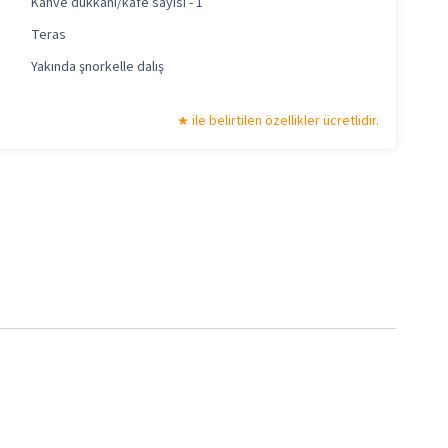
Kahve dükkanı/kafe sayısı - 1
Teras
Yakında şnorkelle dalış
ile belirtilen özellikler ücretlidir.