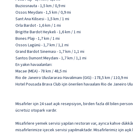
Buziosnauta - 1,5 km / 0,9 mi
Ossos Meydanı - 1,5 km / 0,9 mi
Sant Ana Kilisesi - 1,5 km / 1 mi
Orla Bardot - 1,6 km / 1 mi
Brigitte Bardot Heykeli - 1,6 km / 1 mi
Bones Plajı - 1,7 km / 1 mi
Ossos Lagünü - 1,7 km / 1,1 mi
Grand Bardot Sineması - 1,7 km / 1,1 mi
Santos Dumont Meydanı - 1,7 km / 1,1 mi
En yakın havaalanları:
Macae (MEA) - 78 km / 48,5 mi
Rio de Janeiro Uluslararası Havalimanı (GIG) - 178,5 km / 110,9 mi
Hotel Pousada Brava Club için önerilen havaalanı Rio de Janeiro Ulus
Misafirler için 24 saat açık resepsiyon, birden fazla dil bilen perso
ücretsiz otopark vardır.
Misafirlere yemek servisi yapılan restoran var, ayrıca kahve dükkâ
misafirlerimize içecek servisi yapılmaktadır. Misafirlerimiz için açık 