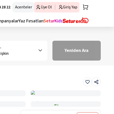
 28 22
Acenteler
Üye Ol
Giriş Yap
mpanyalar
Yaz Fırsatları
SeturKids
ı
Yeniden Ara
tişkin
Haritada Gör