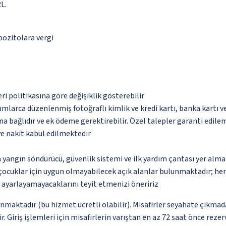
L.
epozitolara vergi
eri politikasına göre değişiklik gösterebilir
umlarca düzenlenmiş fotoğraflı kimlik ve kredi kartı, banka kartı v
na bağlıdır ve ek ödeme gerektirebilir. Özel talepler garanti edile
ve nakit kabul edilmektedir
 yangın söndürücü, güvenlik sistemi ve ilk yardım çantası yer alma
çocuklar için uygun olmayabilecek açık alanlar bulunmaktadır; he
p ayarlayamayacaklarını teyit etmenizi öneririz
unmaktadır (bu hizmet ücretli olabilir). Misafirler seyahate çıkmad
r. Giriş işlemleri için misafirlerin varıştan en az 72 saat önce rez