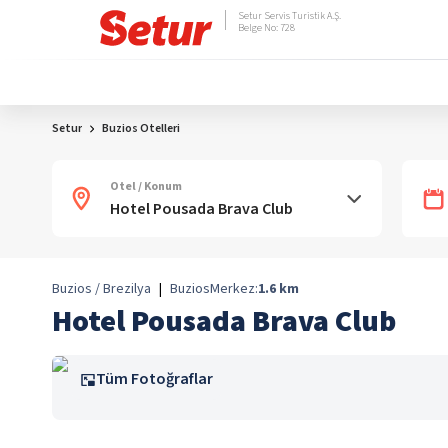
Setur Servis Turistik A.Ş.
Belge No: 728
Setur
Buzios Otelleri
Otel / Konum
Buzios / Brezilya
|
Buzios
Merkez:
1.6
km
Hotel Pousada Brava Club
Tüm Fotoğraflar