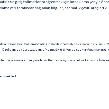
safirlerin giriş talimatlarını öğrenmek için konaklama yeriyle önce
ama yeri tarafından sağlanan bilgiler, otomatik çeviri araçları kul
üz ekran televizyon bulunmaktadır. Odalarda özel balkon ve veranda bulunur. M
ardır. Özel banyoda ücretsiz banyo/kozmetik ürünleri ve saç kurutma makinesi v
inlenme olanaklarından yararlanın. Bu otelde ayrıca ücretsiz kablosuz İntern
erilmektedir.