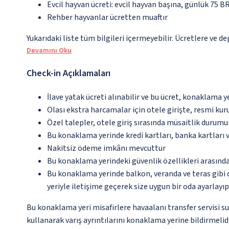
Evcil hayvan ücreti: evcil hayvan başına, günlük 75 BR
Rehber hayvanlar ücretten muaftır
Yukarıdaki liste tüm bilgileri içermeyebilir. Ücretlere ve d
Devamını Oku
Check-in Açıklamaları
İlave yatak ücreti alınabilir ve bu ücret, konaklama y
Olası ekstra harcamalar için otele girişte, resmi kur
Özel talepler, otele giriş sırasında müsaitlik durumu
Bu konaklama yerinde kredi kartları, banka kartları 
Nakitsiz ödeme imkânı mevcuttur
Bu konaklama yerindeki güvenlik özellikleri arasında
Bu konaklama yerinde balkon, veranda ve teras gibi 
yeriyle iletişime geçerek size uygun bir oda ayarlayı
Bu konaklama yeri misafirlere havaalanı transfer servisi s
kullanarak varış ayrıntılarını konaklama yerine bildirmelidi