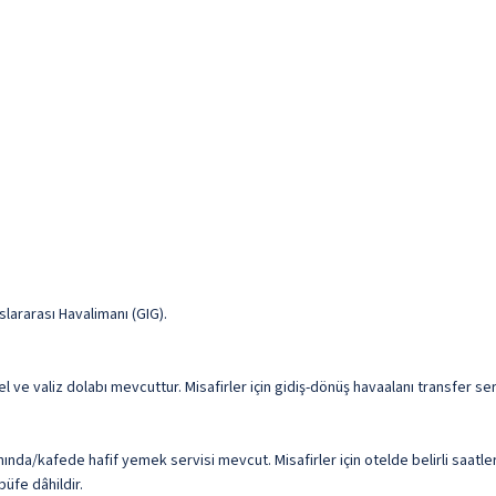
lararası Havalimanı (GIG).
nel ve valiz dolabı mevcuttur. Misafirler için gidiş-dönüş havaalanı transfer s
nında/kafede hafif yemek servisi mevcut. Misafirler için otelde belirli saat
büfe dâhildir.