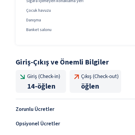
Sigara içilmeyen konaklama yeri
Çocuk havuzu
Danışma
Banket salonu
Giriş-Çıkış ve Önemli Bilgiler
Giriş (Check-in)
Çıkış (Check-out)
14
-
öğlen
öğlen
Zorunlu Ücretler
Opsiyonel Ücretler