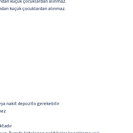
aşından küçük çocuklardan alınmaz.
aşından küçük çocuklardan alınmaz.
eya nakit depozito gerekebilir
mez
ktadır