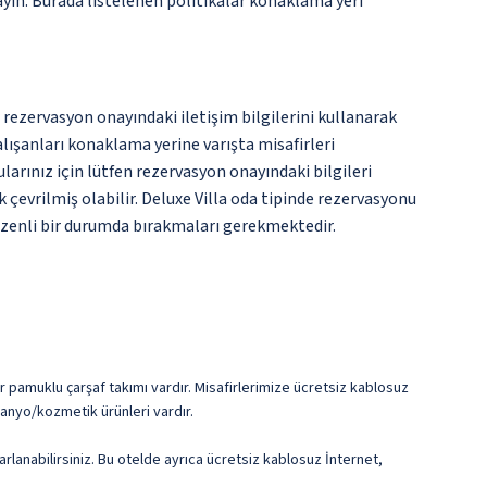
ayın. Burada listelenen politikalar konaklama yeri
 rezervasyon onayındaki iletişim bilgilerini kullanarak
lışanları konaklama yerine varışta misafirleri
ularınız için lütfen rezervasyon onayındaki bilgileri
 çevrilmiş olabilir. Deluxe Villa oda tipinde rezervasyonu
düzenli bir durumda bırakmaları gerekmektedir.
r pamuklu çarşaf takımı vardır. Misafirlerimize ücretsiz kablosuz
 banyo/kozmetik ürünleri vardır.
rlanabilirsiniz. Bu otelde ayrıca ücretsiz kablosuz İnternet,