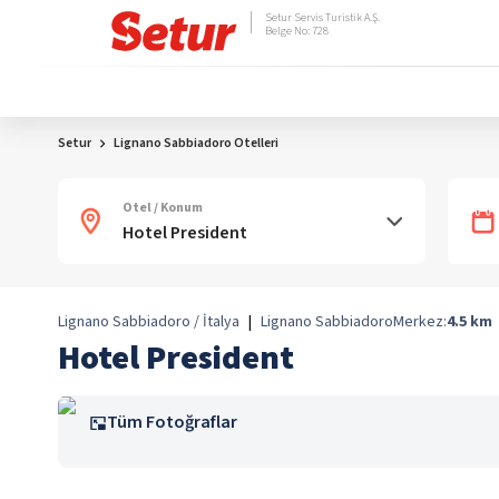
Setur Servis Turistik A.Ş.
Belge No: 728
Setur
Lignano Sabbiadoro Otelleri
Otel / Konum
Lignano Sabbiadoro / İtalya
|
Lignano Sabbiadoro
Merkez:
4.5
km
Hotel President
Tüm Fotoğraflar