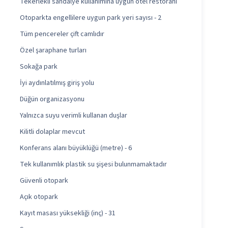
Tekerlekli sandalye kullanımına uygun otel restoranı
Otoparkta engellilere uygun park yeri sayısı - 2
Tüm pencereler çift camlıdır
Özel şaraphane turları
Sokağa park
İyi aydınlatılmış giriş yolu
Düğün organizasyonu
Yalnızca suyu verimli kullanan duşlar
Kilitli dolaplar mevcut
Konferans alanı büyüklüğü (metre) - 6
Tek kullanımlık plastik su şişesi bulunmamaktadır
Güvenli otopark
Açık otopark
Kayıt masası yüksekliği (inç) - 31