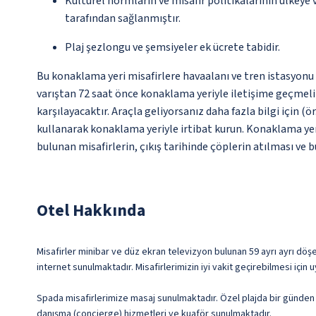
Kültürel normların ve misafir politikalarının ülkeye
tarafından sağlanmıştır.
Plaj şezlongu ve şemsiyeler ek ücrete tabidir.
Bu konaklama yeri misafirlere havaalanı ve tren istasyonu t
varıştan 72 saat önce konaklama yeriyle iletişime geçmeli v
karşılayacaktır. Araçla geliyorsanız daha fazla bilgi için (ö
kullanarak konaklama yeriyle irtibat kurun. Konaklama yeri 
bulunan misafirlerin, çıkış tarihinde çöplerin atılması ve
Otel Hakkında
Misafirler minibar ve düz ekran televizyon bulunan 59 ayrı ayrı döş
internet sunulmaktadır. Misafirlerimizin iyi vakit geçirebilmesi için 
Spada misafirlerimize masaj sunulmaktadır. Özel plajda bir günden s
danışma (concierge) hizmetleri ve kuaför sunulmaktadır.