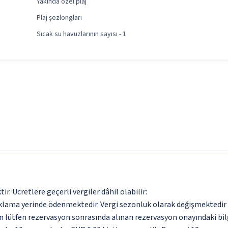
Yakında özel plaj
Plaj şezlongları
Sıcak su havuzlarının sayısı - 1
. Ücretlere geçerli vergiler dâhil olabilir:
aklama yerinde ödenmektedir. Vergi sezonluk olarak değişmektedir
için lütfen rezervasyon sonrasında alınan rezervasyon onayındaki bil