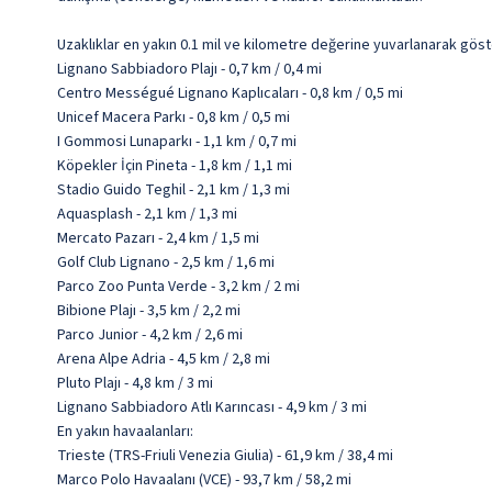
Uzaklıklar en yakın 0.1 mil ve kilometre değerine yuvarlanarak göst
Lignano Sabbiadoro Plajı - 0,7 km / 0,4 mi
Centro Mességué Lignano Kaplıcaları - 0,8 km / 0,5 mi
Unicef Macera Parkı - 0,8 km / 0,5 mi
I Gommosi Lunaparkı - 1,1 km / 0,7 mi
Köpekler İçin Pineta - 1,8 km / 1,1 mi
Stadio Guido Teghil - 2,1 km / 1,3 mi
Aquasplash - 2,1 km / 1,3 mi
Mercato Pazarı - 2,4 km / 1,5 mi
Golf Club Lignano - 2,5 km / 1,6 mi
Parco Zoo Punta Verde - 3,2 km / 2 mi
Bibione Plajı - 3,5 km / 2,2 mi
Parco Junior - 4,2 km / 2,6 mi
Arena Alpe Adria - 4,5 km / 2,8 mi
Pluto Plajı - 4,8 km / 3 mi
Lignano Sabbiadoro Atlı Karıncası - 4,9 km / 3 mi
En yakın havaalanları:
Trieste (TRS-Friuli Venezia Giulia) - 61,9 km / 38,4 mi
Marco Polo Havaalanı (VCE) - 93,7 km / 58,2 mi