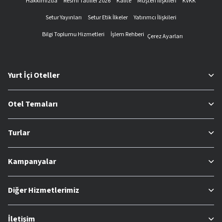
Hakkımızda
Resmi Tatiller 2026
Kalite
Müşteri İlişkileri
KVKK
Setur Yayınları
Setur Etik İlkeler
Yatırımcı İlişkileri
Bilgi Toplumu Hizmetleri
İşlem Rehberi
Çerez Ayarları
Yurt İçi Oteller
Otel Temaları
Turlar
Kampanyalar
Diğer Hizmetlerimiz
İletişim