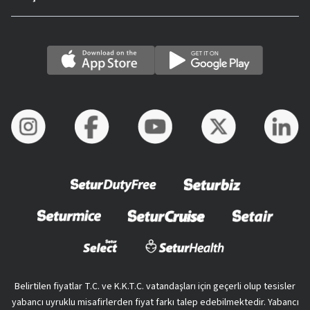
Belirtilen fiyatlar T.C. ve K.K.T.C. vatandaşları için geçerli olup tesisler
yabancı uyruklu misafirlerden fiyat farkı talep edebilmektedir. Yabancı