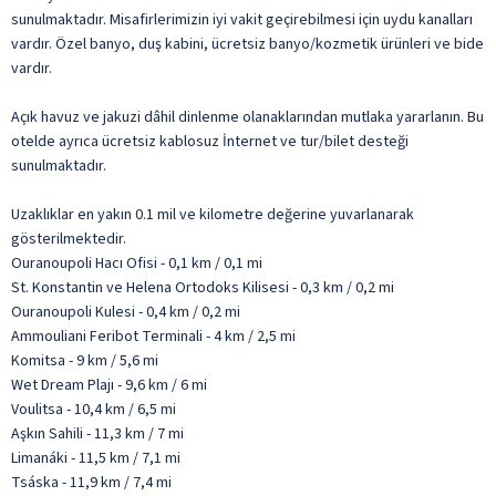
sunulmaktadır. Misafirlerimizin iyi vakit geçirebilmesi için uydu kanalları
vardır. Özel banyo, duş kabini, ücretsiz banyo/kozmetik ürünleri ve bide
vardır.
Açık havuz ve jakuzi dâhil dinlenme olanaklarından mutlaka yararlanın. Bu
otelde ayrıca ücretsiz kablosuz İnternet ve tur/bilet desteği
sunulmaktadır.
Uzaklıklar en yakın 0.1 mil ve kilometre değerine yuvarlanarak
gösterilmektedir.
Ouranoupoli Hacı Ofisi - 0,1 km / 0,1 mi
St. Konstantin ve Helena Ortodoks Kilisesi - 0,3 km / 0,2 mi
Ouranoupoli Kulesi - 0,4 km / 0,2 mi
Ammouliani Feribot Terminali - 4 km / 2,5 mi
Komitsa - 9 km / 5,6 mi
Wet Dream Plajı - 9,6 km / 6 mi
Voulitsa - 10,4 km / 6,5 mi
Aşkın Sahili - 11,3 km / 7 mi
Limanáki - 11,5 km / 7,1 mi
Tsáska - 11,9 km / 7,4 mi