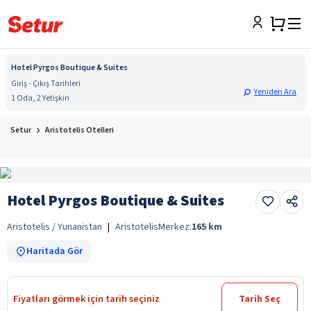
Hotel Pyrgos Boutique & Suites
Giriş - Çıkış Tarihleri
Yeniden Ara
1 Oda, 2 Yetişkin
Setur
Aristotelis Otelleri
Hotel Pyrgos Boutique & Suites
Aristotelis / Yunanistan
|
Aristotelis
Merkez:
165
km
Haritada Gör
Fiyatları görmek için tarih seçiniz
Tarih Seç