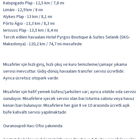
Kalopigado Plajı - 12,5 km / 7,8 mi
Limáni - 12,9 km / 8 mi
Alykes Plajı - 13 km / 8,1 mi
Pórto Ágio - 13,3 km / 8,3 mi
Ierissos Plajı - 13,5 km / 8,4 mi
Tercih edilen havaalanı Hotel Pyrgos Boutique & Suites Selanik (SKG-
Makedonya) - 120,2 km / 74,7 mi mesafede
Misafirler için hızlı giriş, hızlı çıkış ve kuru temizleme/çamaşır yıkama
servisi mevcuttur. Gidiş-dönüş havaalanı transfer servisi ücretlidir.
Ayrıca ücretsiz otopark vardır.
Misafirler için hafif yemek büfesi/şarküteri var; ayrıca otelde oda servisi
sunuluyor. Misafirlere içecek servisi olan bar/oturma salonu veya havuz
kenarı barı bulunuyor. Misafirlere her gün 8 ve 10 arasında ücretli açık
büfe kahvaltı servisi yapılmaktadır.
Ouranoupoli Hacı Ofisi yakınında